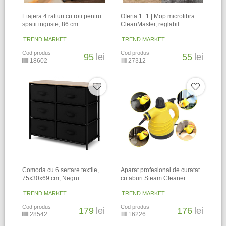
Etajera 4 rafturi cu roti pentru
Oferta 1+1 | Mop microfibra
spatii inguste, 86 cm
CleanMaster, reglabil
TREND MARKET
TREND MARKET
Cod produs
Cod produs
95
lei
55
lei
18602
27312
Comoda cu 6 sertare textile,
Aparat profesional de curatat
75x30x69 cm, Negru
cu aburi Steam Cleaner
TREND MARKET
TREND MARKET
Cod produs
Cod produs
179
lei
176
lei
28542
16226