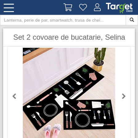
​Set 2 covoare de bucatarie, Selina
Previous
Next