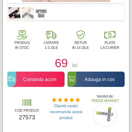
PRODUS
LIVRARE
RETUR
PLATA
IN STOC
1-3 ZILE
IN 14 ZILE
LA CURIER
69
lei
Comanda acum
Adauga in cos
Vandut de:
TREND MARKET
Clientii nostri
COD PRODUS
recomanda acest
27573
produs