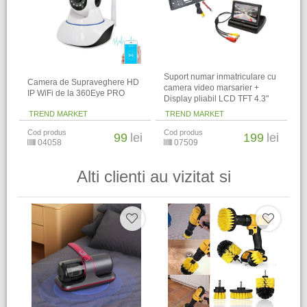
Suport numar inmatriculare cu
Camera de Supraveghere HD
camera video marsarier +
IP WiFi de la 360Eye PRO
Display pliabil LCD TFT 4.3"
TREND MARKET
TREND MARKET
Cod produs
Cod produs
99
lei
199
lei
04058
07509
Alti clienti au vizitat si