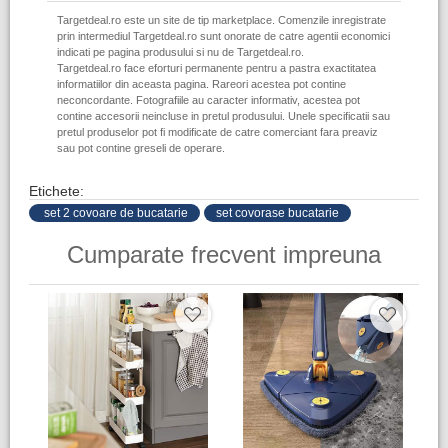
Targetdeal.ro este un site de tip marketplace. Comenzile inregistrate
prin intermediul Targetdeal.ro sunt onorate de catre agentii economici
indicati pe pagina produsului si nu de Targetdeal.ro.
Targetdeal.ro face eforturi permanente pentru a pastra exactitatea
informatiilor din aceasta pagina. Rareori acestea pot contine
neconcordante. Fotografiile au caracter informativ, acestea pot
contine accesorii neincluse in pretul produsului. Unele specificatii sau
pretul produselor pot fi modificate de catre comerciant fara preaviz
sau pot contine greseli de operare.
Etichete:
​ set 2 covoare de bucatarie
set covorase bucatarie
Cumparate frecvent impreuna