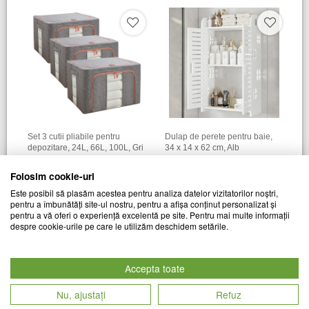
Set 3 cutii pliabile pentru
Dulap de perete pentru baie,
depozitare, 24L, 66L, 100L, Gri
34 x 14 x 62 cm​, Alb
TREND MARKET
TREND MARKET
Folosim cookie-uri
Cod produs
Cod produs
129
lei
99
lei
Este posibil să plasăm acestea pentru analiza datelor vizitatorilor noștri,
28180
28320
pentru a îmbunătăți site-ul nostru, pentru a afișa conținut personalizat și
pentru a vă oferi o experiență excelentă pe site. Pentru mai multe informații
despre cookie-urile pe care le utilizăm deschidem setările.
Accepta toate
Nu, ajustați
Refuz