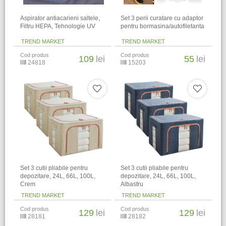
Aspirator antiacarieni saltele,
Set 3 perii curatare cu adaptor
Filtru HEPA, Tehnologie UV
pentru bormasina/autofiletanta
TREND MARKET
TREND MARKET
Cod produs
Cod produs
109
lei
55
lei
24818
15203
Set 3 cutii pliabile pentru
Set 3 cutii pliabile pentru
depozitare, 24L, 66L, 100L,
depozitare, 24L, 66L, 100L,
Crem
Albastru
TREND MARKET
TREND MARKET
Cod produs
Cod produs
129
lei
129
lei
28181
28182