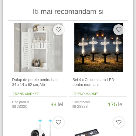
Iti mai recomandam si
Dulap de perete pentru baie,
Set 4 x Cruce solara LED
34 x 14 x 62 cm​, Alb
pentru mormant
TREND MARKET
TREND MARKET
Cod produs
Cod produs
99
lei
175
lei
28320
28338