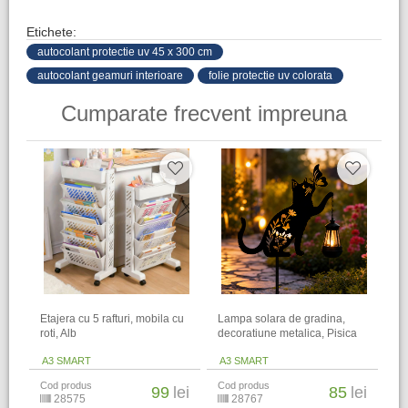
Etichete:
autocolant protectie uv 45 x 300 cm
autocolant geamuri interioare
folie protectie uv colorata
Cumparate frecvent impreuna
Etajera cu 5 rafturi, mobila cu
Lampa solara de gradina,
roti, Alb
decoratiune metalica, Pisica
A3 SMART
A3 SMART
Cod produs
Cod produs
99
lei
85
lei
28575
28767