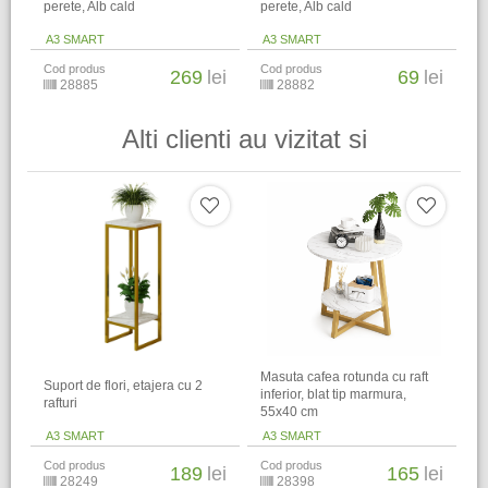
perete, Alb cald
perete, Alb cald
A3 SMART
A3 SMART
Cod produs
Cod produs
269
lei
69
lei
28885
28882
Alti clienti au vizitat si
Masuta cafea rotunda cu raft
Suport de flori, etajera cu 2
inferior, blat tip marmura,
rafturi
55x40 cm
A3 SMART
A3 SMART
Cod produs
Cod produs
189
lei
165
lei
28249
28398