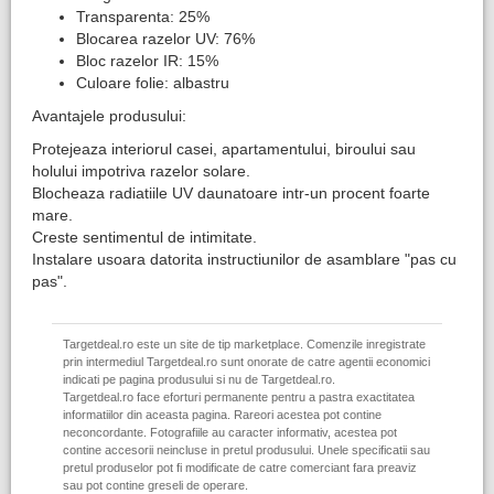
Transparenta: 25%
Blocarea razelor UV: 76%
Bloc razelor IR: 15%
Culoare folie: albastru
Avantajele produsului:
Protejeaza interiorul casei, apartamentului, biroului sau
holului impotriva razelor solare.
Blocheaza radiatiile UV daunatoare intr-un procent foarte
mare.
Creste sentimentul de intimitate.
Instalare usoara datorita instructiunilor de asamblare "pas cu
pas".
Targetdeal.ro este un site de tip marketplace. Comenzile inregistrate
prin intermediul Targetdeal.ro sunt onorate de catre agentii economici
indicati pe pagina produsului si nu de Targetdeal.ro.
Targetdeal.ro face eforturi permanente pentru a pastra exactitatea
informatiilor din aceasta pagina. Rareori acestea pot contine
neconcordante. Fotografiile au caracter informativ, acestea pot
contine accesorii neincluse in pretul produsului. Unele specificatii sau
pretul produselor pot fi modificate de catre comerciant fara preaviz
sau pot contine greseli de operare.