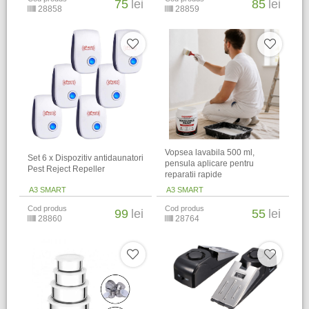
75
lei
85
lei
28858
28859
Vopsea lavabila 500 ml,
Set 6 x Dispozitiv antidaunatori
pensula aplicare pentru
Pest Reject Repeller
reparatii rapide
A3 SMART
A3 SMART
Cod produs
Cod produs
99
lei
55
lei
28860
28764