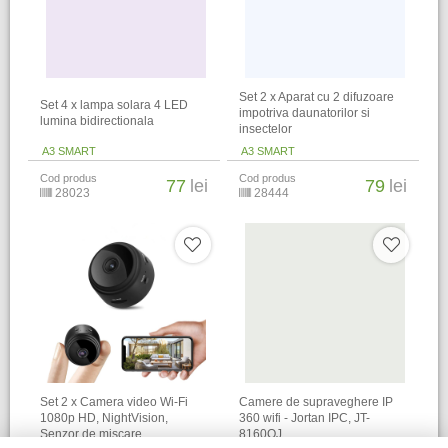
Set 2 x Aparat cu 2 difuzoare
Set 4 x lampa solara 4 LED
impotriva daunatorilor si
lumina bidirectionala
insectelor
A3 SMART
A3 SMART
Cod produs
Cod produs
77
lei
79
lei
28023
28444
Set 2 x Camera video Wi-Fi
Camere de supraveghere IP
1080p HD, NightVision,
360 wifi - Jortan IPC, JT-
Senzor de miscare
8160QJ