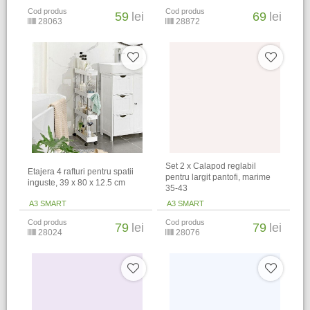
Cod produs
Cod produs
59
lei
69
lei
28063
28872
Set 2 x Calapod reglabil
Etajera 4 rafturi pentru spatii
pentru largit pantofi, marime
inguste, 39 x 80 x 12.5 cm
35-43
A3 SMART
A3 SMART
Cod produs
Cod produs
79
lei
79
lei
28024
28076