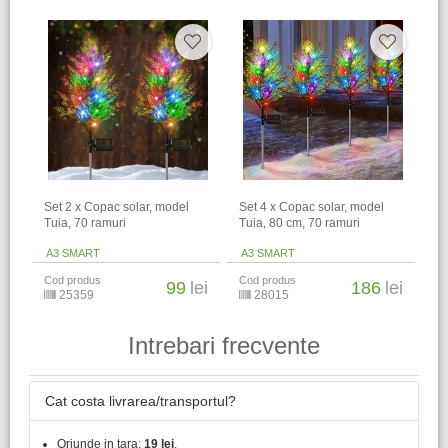
Set 2 x Copac solar, model
Set 4 x Copac solar, model
Tuia, 70 ramuri
Tuia, 80 cm, 70 ramuri
A3 SMART
A3 SMART
Cod produs
Cod produs
99
lei
186
lei
25359
28015
Intrebari frecvente
Cat costa livrarea/transportul?
Oriunde in tara:
19 lei
.