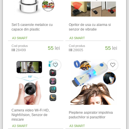
Set 5 caserole metalice cu
Opritor de usa cu alarma si
capace din plastic
senzor de vibratie
A3 SMART
A3 SMART
Cod produs
Cod produs
55
lei
55
lei
28499
28605
Camera video Wi-Fi HD,
Pieptene aspirator impotriva
NightVision, Senzor de
paduchilor si parazitilor
miscare
A3 SMART
A3 SMART