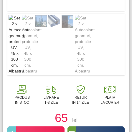
PRODUS
LIVRARE
RETUR
PLATA
IN STOC
1-3 ZILE
IN 14 ZILE
LA CURIER
65
lei