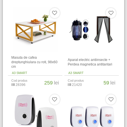
Masuta de cafea
Aparat electric antiinsecte +
dreptunghiulara cu roti, 98x60
Perdea magnetica antitantari
cm
A3 SMART
A3 SMART
Cod produs
Cod produs
259
lei
59
lei
28396
21420