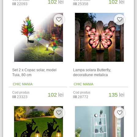
102
lei
102
lei
22093
25358
Set 2 x Copac solar, model
Lampa solara Butterfly,
Tuia, 80 cm
decoratiune metalica
CHIC MANIA
CHIC MANIA
Cod produs
Cod produs
102
lei
135
lei
23323
28772