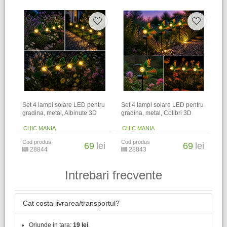
Set 4 lampi solare LED pentru
Set 4 lampi solare LED pentru
gradina, metal, Albinute 3D
gradina, metal, Colibri 3D
CHIC MANIA
CHIC MANIA
Cod produs
Cod produs
69
lei
69
lei
28844
28843
Intrebari frecvente
Cat costa livrarea/transportul?
Oriunde in tara:
19 lei
.