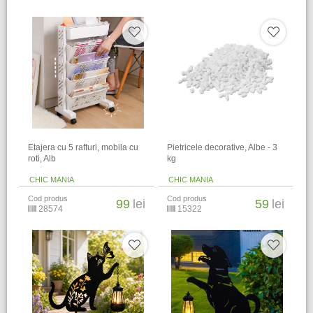
Etajera cu 5 rafturi, mobila cu
Pietricele decorative, Albe - 3
roti, Alb
kg
CHIC MANIA
CHIC MANIA
Cod produs
Cod produs
99
lei
59
lei
28574
15322