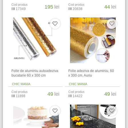
Cod produs
Cod produs
195
lei
44
lei
17349
20838
Folie de aluminiu autoadeziva
Folie adeziva de aluminiu, 60
bucatarie 60 x 300 cm
x 300 cm, Auriu
CHIC MANIA
CHIC MANIA
Cod produs
Cod produs
49
lei
49
lei
11898
14422