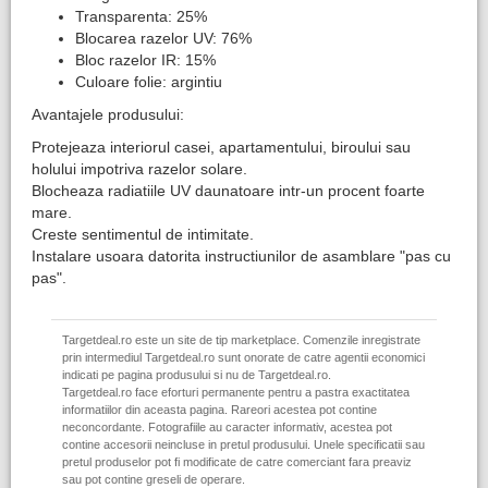
Transparenta: 25%
Blocarea razelor UV: 76%
Bloc razelor IR: 15%
Culoare folie: argintiu
Avantajele produsului:
Protejeaza interiorul casei, apartamentului, biroului sau
holului impotriva razelor solare.
Blocheaza radiatiile UV daunatoare intr-un procent foarte
mare.
Creste sentimentul de intimitate.
Instalare usoara datorita instructiunilor de asamblare "pas cu
pas".
Targetdeal.ro este un site de tip marketplace. Comenzile inregistrate
prin intermediul Targetdeal.ro sunt onorate de catre agentii economici
indicati pe pagina produsului si nu de Targetdeal.ro.
Targetdeal.ro face eforturi permanente pentru a pastra exactitatea
informatiilor din aceasta pagina. Rareori acestea pot contine
neconcordante. Fotografiile au caracter informativ, acestea pot
contine accesorii neincluse in pretul produsului. Unele specificatii sau
pretul produselor pot fi modificate de catre comerciant fara preaviz
sau pot contine greseli de operare.