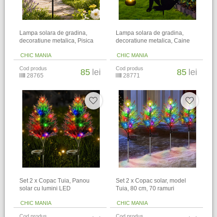
Lampa solara de gradina,
Lampa solara de gradina,
decoratiune metalica, Pisica
decoratiune metalica, Caine
CHIC MANIA
CHIC MANIA
Cod produs
Cod produs
85
lei
85
lei
28765
28771
Set 2 x Copac Tuia, Panou
Set 2 x Copac solar, model
solar cu lumini LED
Tuia, 80 cm, 70 ramuri
CHIC MANIA
CHIC MANIA
Cod produs
Cod produs