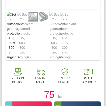
PRODUS
LIVRARE
RETUR
PLATA
IN STOC
1-3 ZILE
IN 14 ZILE
LA CURIER
75
lei