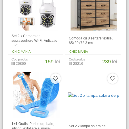
Set 2 x Camera de
Comoda cu 8 sertare textile,
supraveghere Wi-Fi, Aplicatie
65x30x72.3 cm
LIVE
CHIC MANIA
CHIC MANIA
Cod produs
Cod produs
159
lei
239
lei
26860
28216
1+1 Gratis. Perie corp baie,
Set 2 x lampa solara de
silicon, exfoliere si masaj