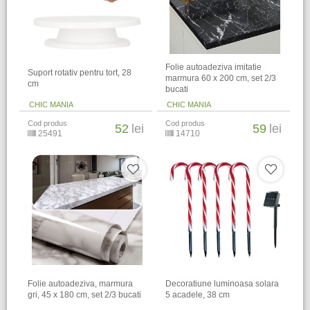
Folie autoadeziva imitatie
Suport rotativ pentru tort, 28
marmura 60 x 200 cm, set 2/3
cm
bucati
CHIC MANIA
CHIC MANIA
Cod produs
Cod produs
52
lei
59
lei
25491
14710
Folie autoadeziva, marmura
Decoratiune luminoasa solara
gri, 45 x 180 cm, set 2/3 bucati
5 acadele, 38 cm