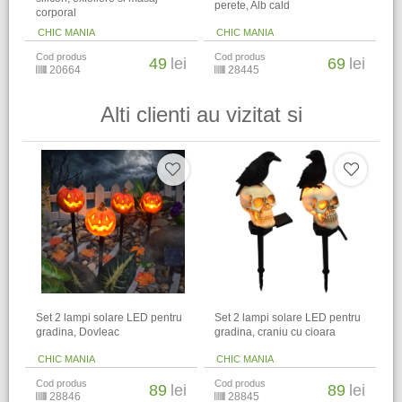
perete, Alb cald
corporal
CHIC MANIA
CHIC MANIA
Cod produs
Cod produs
49
lei
69
lei
20664
28445
Alti clienti au vizitat si
Set 2 lampi solare LED pentru
Set 2 lampi solare LED pentru
gradina, Dovleac
gradina, craniu cu cioara
CHIC MANIA
CHIC MANIA
Cod produs
Cod produs
89
lei
89
lei
28846
28845