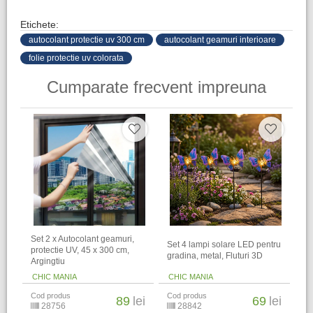
Etichete:
autocolant protectie uv 300 cm
autocolant geamuri interioare
folie protectie uv colorata
Cumparate frecvent impreuna
Set 2 x Autocolant geamuri,
Set 4 lampi solare LED pentru
protectie UV, 45 x 300 cm,
gradina, metal, Fluturi 3D
Argingtiu
CHIC MANIA
CHIC MANIA
Cod produs
Cod produs
89
lei
69
lei
28756
28842