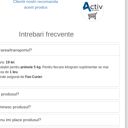
Clientii nostri recomanda
acest produs
Intrebari frecvente
vrarea/transportul?
ara:
19 lei
.
valabil pentru
primele 5 kg
. Pentru fiecare kilogram suplimentar se mai
axa de
1 leu
.
este asigurat de
Fan Curier
.
 produsul?
primesc produsul?
nu imi place produsul?