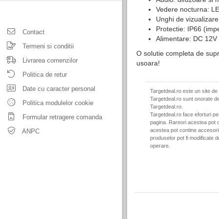
Vedere nocturna: LE
Unghi de vizualizare:
Protectie: IP66 (impe
Contact
Alimentare: DC 12V
Termeni si conditii
O solutie completa de supr
Livrarea comenzilor
usoara!
Politica de retur
Date cu caracter personal
Targetdeal.ro este un site de
Targetdeal.ro sunt onorate de
Politica modulelor cookie
Targetdeal.ro.
Targetdeal.ro face eforturi p
Formular retragere comanda
pagina. Rareori acestea pot c
acestea pot contine accesorii 
ANPC
produselor pot fi modificate 
operare.