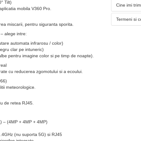
 Tilt)
Cine imi tri
aplicatia mobila V360 Pro.
Termeni si c
area miscarii, pentru siguranta sporita.
– alege intre:
tare automata infrarosu / color)
egru clar pe intuneric)
lbe pentru imagine color si pe timp de noapte).
real
grate cu reducerea zgomotului si a ecoului.
P66)
itii meteorologice.
lu de retea RJ45.
K) – (4MP + 4MP + 4MP)
 2.4GHz (nu suporta 5G) si RJ45
microfon integrate