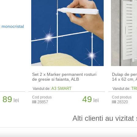
Set 2 x Marker permanent rosturi
Dulap de per
de gresie si faianta, ALB
14 x 62 cm​, 
A3 SMART
TR
Vandut de:
Vandut de:
89
49
Cod produs
Cod produs
lei
lei
28857
28320
Alti clienti au vizitat 