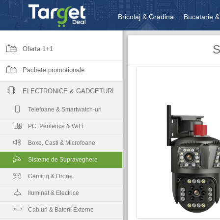
Bricolaj & Gradina
Bucatarie &
Unelte & Scule
Jucarii, Copii 
S
Oferta 1+1
Pachete promotionale
ELECTRONICE & GADGETURI
Telefoane & Smartwatch-uri
PC, Periferice & WiFi
Boxe, Casti & Microfoane
Sisteme de Supraveghere
Gaming & Drone
Iluminat & Electrice
Cabluri & Baterii Externe