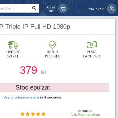
Cosul
Intra in cont
meu
 Triple IP Full HD 1080p
LIVRARE
RETUR
PLATA
1-3 ZILE
IN 14 ZILE
LA CURIER
379
lei
Stoc epuizat
Vezi produse similare
in
3
secunde.
Vandut de:
Activ Business Shop