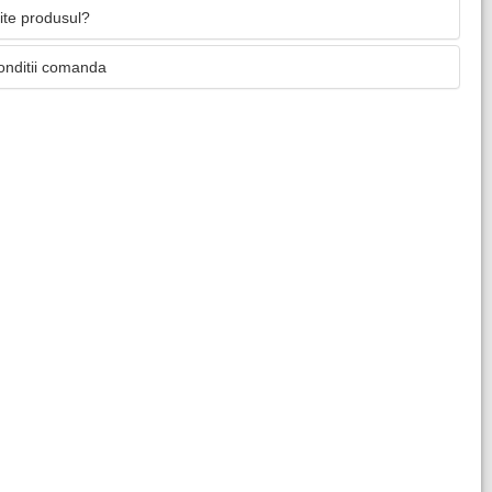
mite produsul?
onditii comanda