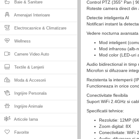
Baie & Sanitare
Control PTZ (355° Pan | 90°
Roteste camera direct din 
Amenajari Interioare
Detectie inteligenta AI
Notificari instant la detect
Electrocasnice & Climatizare
Vedere nocturna avansata 
Wellness
Mod inteligent (comu
Mod infrarosu (alb-n
Camere Video Auto
Mod color (LED-uri a
Audio bidirectional in timp 
Textile & Lenjerii
Microfon si difuzoare inte
Rezistenta la intemperii (I
Moda & Accesorii
Functioneaza in orice cond
Ingrijire Personala
Conectivitate flexibila
Suport WiFi 2.4GHz si cab
Ingrijire Animale
Specificatii tehnice:
Articole Iarna
Rezolutie: 12MP (6
Zoom digital: 8X
Favorite
Conectivitate: WiFi
Audio: difuzoare si 