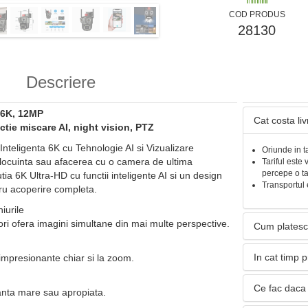
COD PRODUS
28130
Descriere
i 6K, 12MP
Cat costa li
ctie miscare AI, night vision, PTZ
teligenta 6K cu Tehnologie AI si Vizualizare
Oriunde in t
 locuinta sau afacerea cu o camera de ultima
Tariful este 
percepe o t
tia 6K Ultra-HD cu functii inteligente AI si un design
Transportul 
ntru acoperire completa.
iurile
nzori ofera imagini simultane din mai multe perspective.
Cum platesc
In cat timp 
i impresionante chiar si la zoom.
Ce fac daca 
tanta mare sau apropiata.