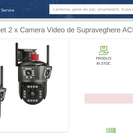
 Servire
& Bebe
et 2 x Camera Video de Supraveghere ACP
PRODUS
IN STOC