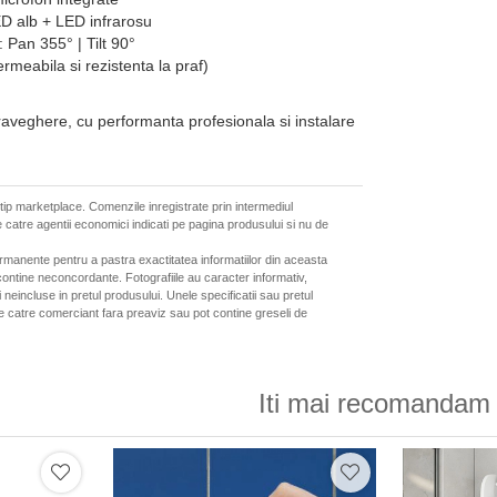
D alb + LED infrarosu
 Pan 355° | Tilt 90°
rmeabila si rezistenta la praf)
aveghere, cu performanta profesionala si instalare
 tip marketplace. Comenzile inregistrate prin intermediul
 catre agentii economici indicati pe pagina produsului si nu de
ermanente pentru a pastra exactitatea informatiilor din aceasta
ontine neconcordante. Fotografiile au caracter informativ,
neincluse in pretul produsului. Unele specificatii sau pretul
de catre comerciant fara preaviz sau pot contine greseli de
Iti mai recomandam 