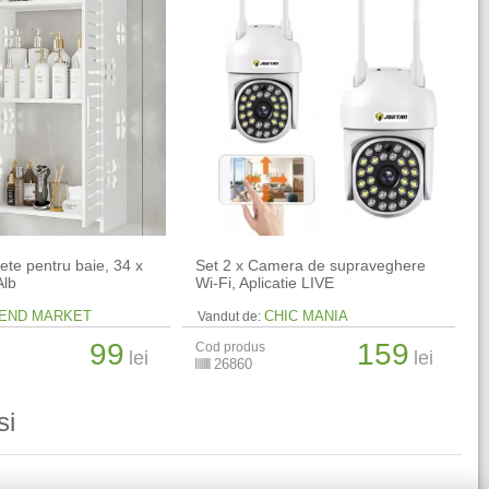
ete pentru baie, 34 x
Set 2 x Camera de supraveghere
Alb
Wi-Fi, Aplicatie LIVE
END MARKET
CHIC MANIA
Vandut de:
99
159
Cod produs
lei
lei
26860
si