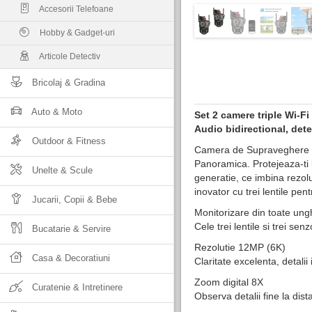
Accesorii Telefoane
Hobby & Gadget-uri
Articole Detectiv
Bricolaj & Gradina
Auto & Moto
Set 2 camere triple Wi-F
Audio bidirectional, dete
Outdoor & Fitness
Camera de Supraveghere In
Panoramica. Protejeaza-ti
Unelte & Scule
generatie, ce imbina rezolu
inovator cu trei lentile pe
Jucarii, Copii & Bebe
Monitorizare din toate ungh
Cele trei lentile si trei se
Bucatarie & Servire
Rezolutie 12MP (6K)
Casa & Decoratiuni
Claritate excelenta, detali
Zoom digital 8X
Curatenie & Intretinere
Observa detalii fine la dis