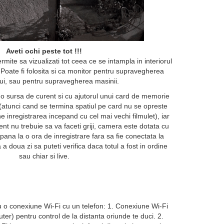
Aveti ochi peste tot !!!
ite sa vizualizati tot ceea ce se intampla in interiorul
i. Poate fi folosita si ca monitor pentru supravegherea
ui, sau pentru supravegherea masinii.
o sursa de curent si cu ajutorul unui card de memorie
 (atunci cand se termina spatiul pe card nu se opreste
ne inregistrarea incepand cu cel mai vechi filmulet), iar
nt nu trebuie sa va faceti griji, camera este dotata cu
 pana la o ora de inregistrare fara sa fie conectata la
 a doua zi sa puteti verifica daca totul a fost in ordine
sau chiar si live.
 o conexiune Wi-Fi cu un telefon: 1. Conexiune Wi-Fi
uter) pentru control de la distanta oriunde te duci. 2.