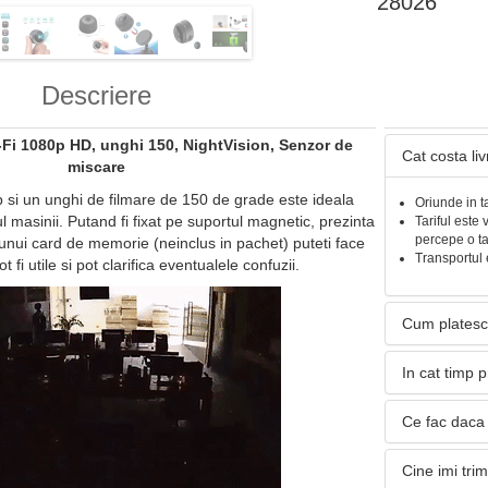
28026
Descriere
Fi 1080p HD, unghi 150, NightVision, Senzor de
Cat costa li
miscare
 si un unghi de filmare de 150 de grade este ideala
Oriunde in t
ul masinii. Putand fi fixat pe suportul magnetic, prezinta
Tariful este 
percepe o t
a unui card de memorie (neinclus in pachet) puteti face
Transportul 
ot fi utile si pot clarifica eventualele confuzii.
Cum platesc
In cat timp 
Ce fac daca 
Cine imi tri