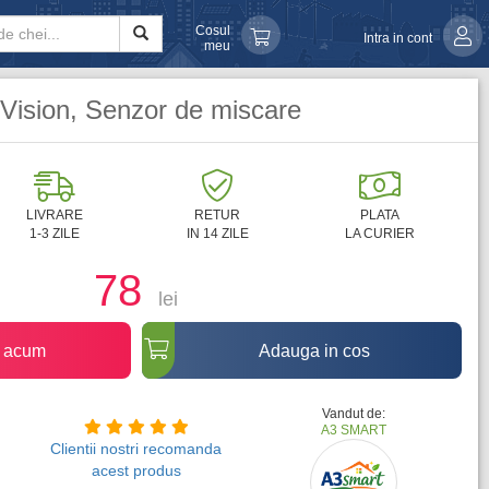
Cosul
Intra in cont
meu
Vision, Senzor de miscare
LIVRARE
RETUR
PLATA
1-3 ZILE
IN 14 ZILE
LA CURIER
78
lei
 acum
Adauga in cos
Vandut de:
A3 SMART
Clientii nostri recomanda
acest produs