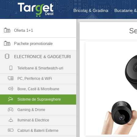
Bricolaj & Gradina
Bucatarie &
Unelte & Scule
Jucarii, Copii 
Se
Oferta 1+1
Pachete promotionale
ELECTRONICE & GADGETURI
Telefoane & Smartwatch-uri
PC, Periferice & WiFi
Boxe, Casti & Microfoane
Sisteme de Supraveghere
Gaming & Drone
Iluminat & Electrice
Cabluri & Baterii Externe