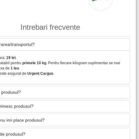
Intrebari frecvente
vrarea/transportul?
ara:
19 lei
.
valabil pentru
primele 10 kg
. Pentru fiecare kilogram suplimentar se mai
axa de
1 leu
.
este asigurat de
Urgent Cargus
.
 produsul?
primesc produsul?
nu imi place produsul?
mite produsul?