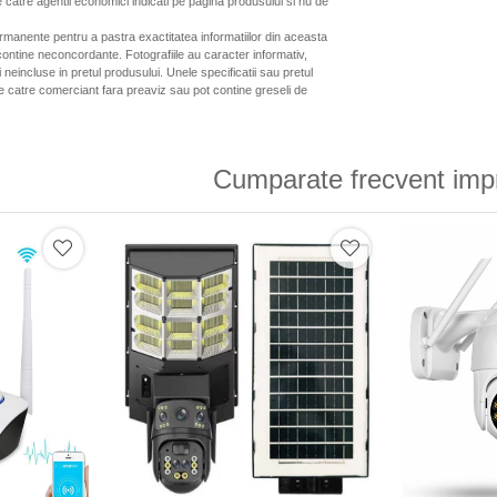
 catre agentii economici indicati pe pagina produsului si nu de
ermanente pentru a pastra exactitatea informatiilor din aceasta
ontine neconcordante. Fotografiile au caracter informativ,
neincluse in pretul produsului. Unele specificatii sau pretul
de catre comerciant fara preaviz sau pot contine greseli de
Cumparate frecvent imp