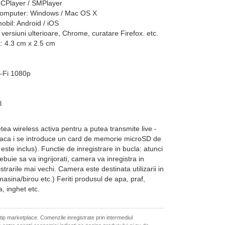
LCPlayer / SMPlayer
computer: Windows / Mac OS X
obil: Android / iOS
versiuni ulterioare, Chrome, curatare Firefox. etc.
: 4.3 cm x 2.5 cm
-Fi 1080p
l
ea wireless activa pentru a putea transmite live -
 daca i se introduce un card de memorie microSD de
ste inclus). Functie de inregistrare in bucla: atunci
ebuie sa va ingrijorati, camera va inregistra in
strarile mai vechi. Camera este destinata utilizarii in
asina/birou etc.) Feriti produsul de apa, praf,
, inghet etc.
 tip marketplace. Comenzile inregistrate prin intermediul