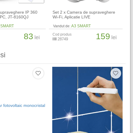
upraveghere IP 360
Set 2 x Camera de supraveghere
n IPC, JT-8160QJ
Wi-Fi, Aplicatie LIVE
 SMART
A3 SMART
Vandut de:
83
159
Cod produs
lei
lei
28749
si