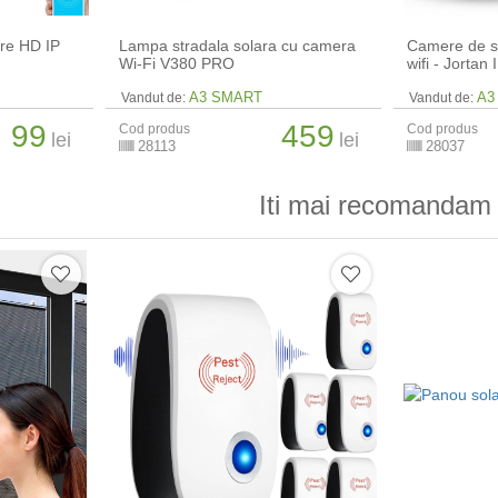
re HD IP
Lampa stradala solara cu camera
Camere de s
Wi-Fi V380 PRO
wifi - Jorta
A3 SMART
A3
Vandut de:
Vandut de:
99
459
Cod produs
Cod produs
lei
lei
28113
28037
Iti mai recomandam 