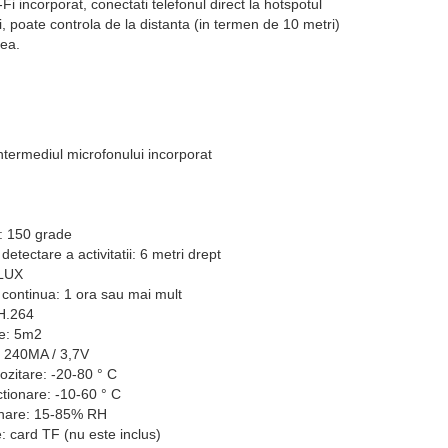
 incorporat, conectati telefonul direct la hotspotul
, poate controla de la distanta (in termen de 10 metri)
tea.
intermediul microfonului incorporat
e: 150 grade
etectare a activitatii: 6 metri drept
1LUX
 continua: 1 ora sau mai mult
H.264
re: 5m2
 240MA / 3,7V
zitare: -20-80 ° C
tionare: -10-60 ° C
onare: 15-85% RH
 card TF (nu este inclus)