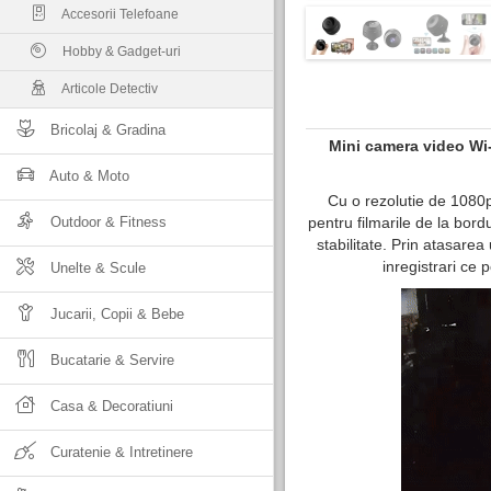
Accesorii Telefoane
Hobby & Gadget-uri
Articole Detectiv
Bricolaj & Gradina
Mini camera video Wi-
Auto & Moto
Cu o rezolutie de 1080p
Outdoor & Fitness
pentru filmarile de la bord
stabilitate. Prin atasare
inregistrari ce p
Unelte & Scule
Jucarii, Copii & Bebe
Bucatarie & Servire
Casa & Decoratiuni
Curatenie & Intretinere