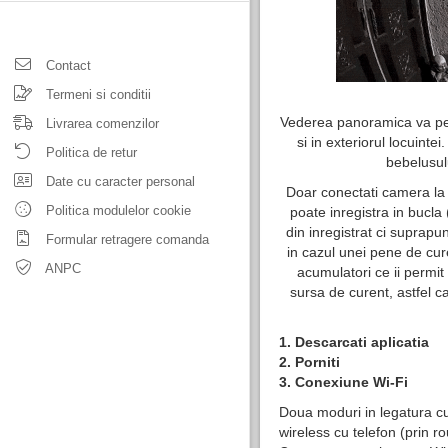
Contact
Termeni si conditii
Vederea panoramica va perm
Livrarea comenzilor
si in exteriorul locuinte
Politica de retur
bebelusul
Date cu caracter personal
Doar conectati camera la 
Politica modulelor cookie
poate inregistra in bucla
din inregistrat ci suprapu
Formular retragere comanda
in cazul unei pene de cure
ANPC
acumulatori ce ii permit
sursa de curent, astfel ca
1. Descarcati aplicatia
2. Porniti
3. Conexiune Wi-Fi
Doua moduri in legatura cu
wireless cu telefon (prin ro