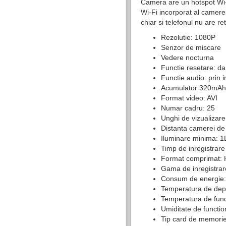
Camera are un hotspot Wi-Fi
Wi-Fi incorporat al camerei
chiar si telefonul nu are re
Rezolutie: 1080P
Senzor de miscare
Vedere nocturna
Functie resetare: da
Functie audio: prin 
Acumulator 320mAh
Format video: AVI
Numar cadru: 25
Unghi de vizualizar
Distanta camerei de d
Iluminare minima: 
Timp de inregistrare
Format comprimat: 
Gama de inregistra
Consum de energie:
Temperatura de depo
Temperatura de func
Umiditate de functi
Tip card de memorie: