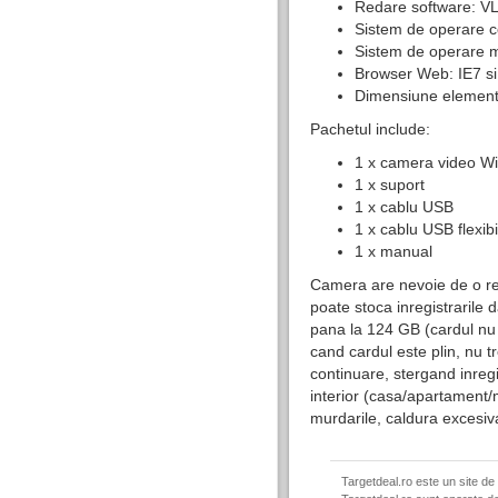
Redare software: V
Sistem de operare 
Sistem de operare m
Browser Web: IE7 si 
Dimensiune element
Pachetul include:
1 x camera video Wi
1 x suport
1 x cablu USB
1 x cablu USB flexibi
1 x manual
​Camera are nevoie de o ret
poate stoca inregistrarile
pana la 124 GB (cardul nu e
cand cardul este plin, nu tr
continuare, stergand inregi
interior (casa/apartament/m
murdarile, caldura excesiva
Targetdeal.ro este un site de