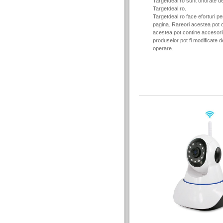
Targetdeal.ro sunt onorate de
Targetdeal.ro.
Targetdeal.ro face eforturi p
pagina. Rareori acestea pot c
acestea pot contine accesorii 
produselor pot fi modificate 
operare.