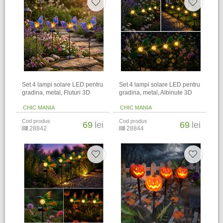
Set 4 lampi solare LED pentru
Set 4 lampi solare LED pentru
gradina, metal, Fluturi 3D
gradina, metal, Albinute 3D
CHIC MANIA
CHIC MANIA
Cod produs
Cod produs
69
lei
69
lei
28842
28844