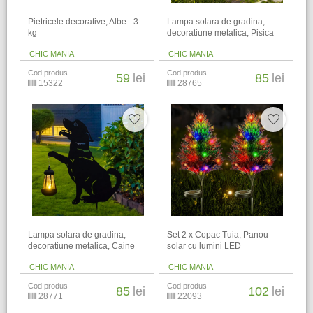
Pietricele decorative, Albe - 3
Lampa solara de gradina,
kg
decoratiune metalica, Pisica
CHIC MANIA
CHIC MANIA
Cod produs
Cod produs
59
lei
85
lei
15322
28765
Lampa solara de gradina,
Set 2 x Copac Tuia, Panou
decoratiune metalica, Caine
solar cu lumini LED
CHIC MANIA
CHIC MANIA
Cod produs
Cod produs
85
lei
102
lei
28771
22093