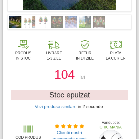
PRODUS
LIVRARE
RETUR
PLATA
IN STOC
1-3 ZILE
IN 14 ZILE
LA CURIER
104
lei
Stoc epuizat
Vezi produse similare
in
2
secunde.
Vandut de:
CHIC MANIA
Clientii nostri
COD PRODUS
recomanda acest