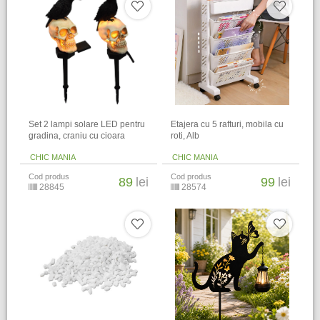
Set 2 lampi solare LED pentru
Etajera cu 5 rafturi, mobila cu
gradina, craniu cu cioara
roti, Alb
CHIC MANIA
CHIC MANIA
Cod produs
Cod produs
89
lei
99
lei
28845
28574