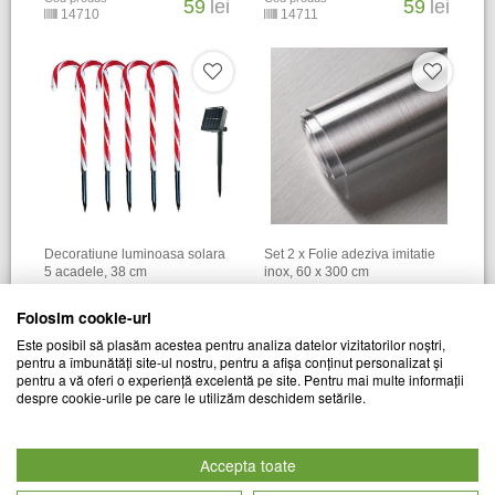
59
lei
59
lei
14710
14711
Decoratiune luminoasa solara
Set 2 x Folie adeziva imitatie
5 acadele, 38 cm
inox, 60 x 300 cm
CHIC MANIA
CHIC MANIA
Folosim cookie-uri
Cod produs
Cod produs
61
lei
69
lei
Este posibil să plasăm acestea pentru analiza datelor vizitatorilor noștri,
19554
21739
pentru a îmbunătăți site-ul nostru, pentru a afișa conținut personalizat și
pentru a vă oferi o experiență excelentă pe site. Pentru mai multe informații
despre cookie-urile pe care le utilizăm deschidem setările.
Accepta toate