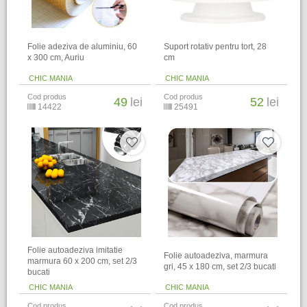
Folie adeziva de aluminiu, 60
Suport rotativ pentru tort, 28
x 300 cm, Auriu
cm
CHIC MANIA
CHIC MANIA
Cod produs
Cod produs
49
lei
52
lei
14422
25491
Folie autoadeziva imitatie
Folie autoadeziva, marmura
marmura 60 x 200 cm, set 2/3
gri, 45 x 180 cm, set 2/3 bucati
bucati
CHIC MANIA
CHIC MANIA
Cod produs
Cod produs