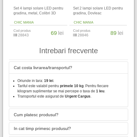
Set 4 lampi solare LED pentru
Set 2 lampi solare LED pentru
gradina, metal, Colibri 3D
gradina, Dovleac
CHIC MANIA
CHIC MANIA
Cod produs
Cod produs
69
lei
89
lei
28843
28846
Intrebari frecvente
Cat costa livrarea/transportul?
Oriunde in tara:
19 lei
.
Tariful este valabil pentru
primele 10 kg
. Pentru fiecare
kilogram suplimentar se mai percepe o taxa de
1 leu
.
Transportul este asigurat de
Urgent Cargus
.
Cum platesc produsul?
In cat timp primesc produsul?