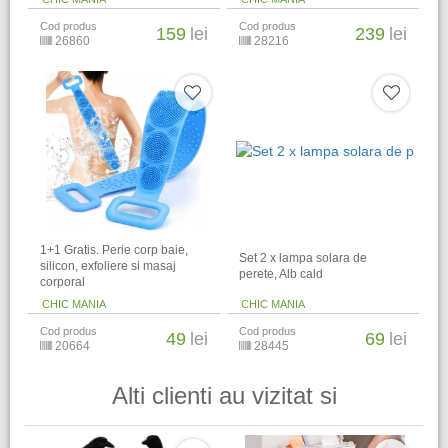
Cod produs
Cod produs
159
lei
239
lei
26860
28216
1+1 Gratis. Perie corp baie,
Set 2 x lampa solara de
silicon, exfoliere si masaj
perete, Alb cald
corporal
CHIC MANIA
CHIC MANIA
Cod produs
Cod produs
49
lei
69
lei
20664
28445
Alti clienti au vizitat si