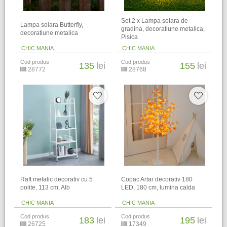
Set 2 x Lampa solara de
Lampa solara Butterfly,
gradina, decoratiune metalica,
decoratiune metalica
Pisica
CHIC MANIA
CHIC MANIA
Cod produs
Cod produs
135
lei
155
lei
28772
28768
Raft metalic decorativ cu 5
Copac Artar decorativ 180
polite, 113 cm, Alb
LED, 180 cm, lumina calda
CHIC MANIA
CHIC MANIA
Cod produs
Cod produs
183
lei
195
lei
26725
17349