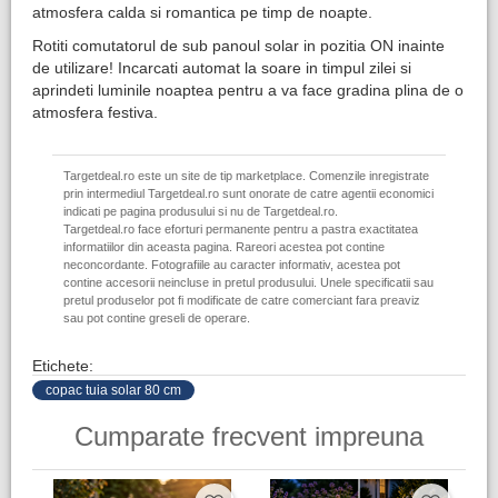
atmosfera calda si romantica pe timp de noapte.
Rotiti comutatorul de sub panoul solar in pozitia ON inainte
de utilizare! Incarcati automat la soare in timpul zilei si
aprindeti luminile noaptea pentru a va face gradina plina de o
atmosfera festiva.
Targetdeal.ro este un site de tip marketplace. Comenzile inregistrate
prin intermediul Targetdeal.ro sunt onorate de catre agentii economici
indicati pe pagina produsului si nu de Targetdeal.ro.
Targetdeal.ro face eforturi permanente pentru a pastra exactitatea
informatiilor din aceasta pagina. Rareori acestea pot contine
neconcordante. Fotografiile au caracter informativ, acestea pot
contine accesorii neincluse in pretul produsului. Unele specificatii sau
pretul produselor pot fi modificate de catre comerciant fara preaviz
sau pot contine greseli de operare.
Etichete:
copac tuia solar 80 cm
Cumparate frecvent impreuna