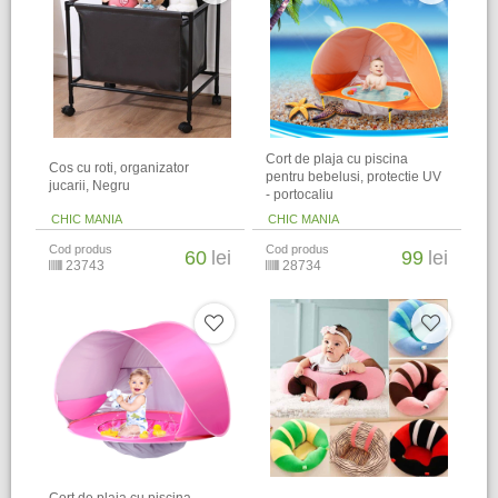
Cort de plaja cu piscina
Cos cu roti, organizator
pentru bebelusi, protectie UV
jucarii, Negru
- portocaliu
CHIC MANIA
CHIC MANIA
Cod produs
Cod produs
60
lei
99
lei
23743
28734