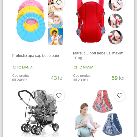
Marsupiu port bebelus, maxim
Protectie apa cap bebe baie
10 kg
CHIC MANIA
CHIC MANIA
Cod produs
Cod produs
43
lei
59
lei
24886
23381