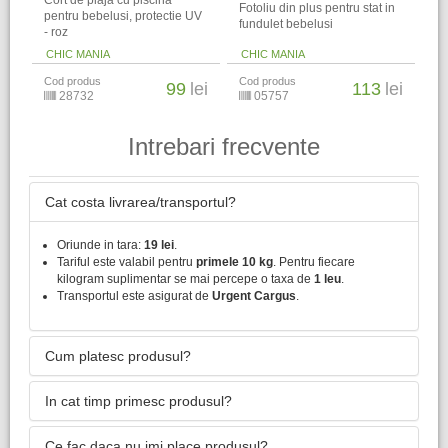
Cort de plaja cu piscina
Fotoliu din plus pentru stat in
pentru bebelusi, protectie UV
fundulet bebelusi
- roz
CHIC MANIA
CHIC MANIA
Cod produs
Cod produs
99
lei
113
lei
28732
05757
Intrebari frecvente
Cat costa livrarea/transportul?
Oriunde in tara:
19 lei
.
Tariful este valabil pentru
primele 10 kg
. Pentru fiecare
kilogram suplimentar se mai percepe o taxa de
1 leu
.
Transportul este asigurat de
Urgent Cargus
.
Cum platesc produsul?
In cat timp primesc produsul?
Ce fac daca nu imi place produsul?