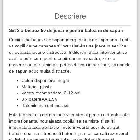
Descriere
Set 2 x Dispozitiv de jucarie pentru baloane de sapun
Copiii si baloanele de sapun merg foate bine impreuna. Luati-
va copiii de pe canapea si incurajati-i sa se joace in aer liber
cu aceasta jucarie distractiva. Indiferent daca intentionati sa
aveti o petrecere pentru copiii dumneavoastra, zile de
nastere sau pur si simplu petreceti timp in aer liber, baloanele
de sapun aduc multa distractie.
Culori disponibile: negru
Material: plastic
Varsta recomandata: 3-12 ani
3 x baterii AA 1,5V
Bateriile nu sunt incluse
Este fabricat din cel mai potrivit material pentru o durabilitate
impresionanta.Incurajeaza copilul sa se miste si sa isi
imbunatateasca abilitatile motorii Foarte usor de utilizat,
trebuie doar sa introduceti bateriile, sa reincarcati rezervorul
cu lichid, sa apasati tragaciul si sa va distrati formand