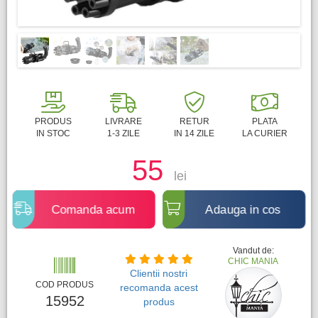
PRODUS
LIVRARE
RETUR
PLATA
IN STOC
1-3 ZILE
IN 14 ZILE
LA CURIER
55
lei
Comanda acum
Adauga in cos
Vandut de:
CHIC MANIA
Clientii nostri
COD PRODUS
recomanda acest
15952
produs