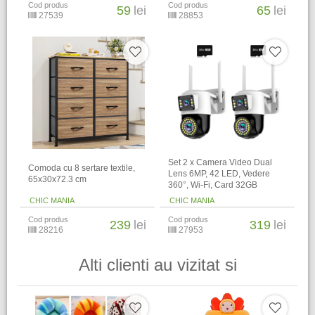
Cod produs
Cod produs
59
lei
65
lei
27539
28853
Set 2 x Camera Video Dual
Comoda cu 8 sertare textile,
Lens 6MP, 42 LED, Vedere
65x30x72.3 cm
360°, Wi-Fi, Card 32GB
CHIC MANIA
CHIC MANIA
Cod produs
Cod produs
239
lei
319
lei
28216
27953
Alti clienti au vizitat si