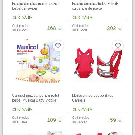
Fotoliu din plus pentru sezut
Fotoliu din plus bebe Felicity
bebelusi, avion
cu centru de joaca
CHIC MANIA
CHIC MANIA
Cod produs
Cod produs
168
lei
202
lei
14559
10228
Carusel muzical pentru patut
Marsupiu port bebe Baby
bebe, Musical Baby Mobile
Carriers
CHIC MANIA
CHIC MANIA
Cod produs
Cod produs
109
lei
59
lei
13064
04692