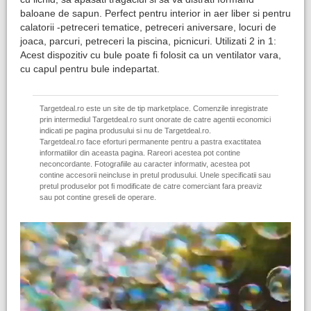
baloane de sapun. Perfect pentru interior in aer liber si pentru
calatorii -petreceri tematice, petreceri aniversare, locuri de
joaca, parcuri, petreceri la piscina, picnicuri. Utilizati 2 in 1:
Acest dispozitiv cu bule poate fi folosit ca un ventilator vara,
cu capul pentru bule indepartat.
Targetdeal.ro este un site de tip marketplace. Comenzile inregistrate
prin intermediul Targetdeal.ro sunt onorate de catre agentii economici
indicati pe pagina produsului si nu de Targetdeal.ro.
Targetdeal.ro face eforturi permanente pentru a pastra exactitatea
informatiilor din aceasta pagina. Rareori acestea pot contine
neconcordante. Fotografiile au caracter informativ, acestea pot
contine accesorii neincluse in pretul produsului. Unele specificatii sau
pretul produselor pot fi modificate de catre comerciant fara preaviz
sau pot contine greseli de operare.