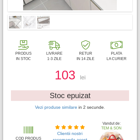
PRODUS
LIVRARE
RETUR
PLATA
IN STOC
1-3 ZILE
IN 14 ZILE
LA CURIER
103
lei
Stoc epuizat
Vezi produse similare
in
2
secunde.
Vandut de:
TEM & SON
Clientii nostri
COD PRODUS
recomanda acest