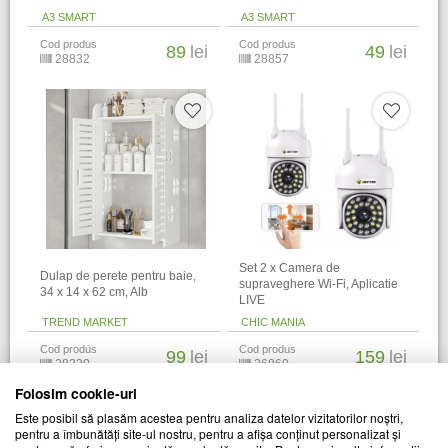
A3 SMART
A3 SMART
Cod produs
Cod produs
89
lei
49
lei
28832
28857
Set 2 x Camera de
Dulap de perete pentru baie,
supraveghere Wi-Fi, Aplicatie
34 x 14 x 62 cm​, Alb
LIVE
TREND MARKET
CHIC MANIA
Cod produs
Cod produs
99
lei
159
lei
28320
26860
Folosim cookie-uri
Alti clienti au vizitat si
Este posibil să plasăm acestea pentru analiza datelor vizitatorilor noștri,
pentru a îmbunătăți site-ul nostru, pentru a afișa conținut personalizat și