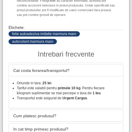
neconcordante. Fotografiile au caracter informativ, acestea pot
contine accesorii neincluse in pretul produsului. Unele specificatii sau
pretul produselor pot fi modificate de catre comerciant fara preaviz
sau pot contine greseli de operare.
Etichete:
folie autoadeziva imitatie marmura maro
autocolant marmura maro
Intrebari frecvente
Cat costa livrarea/transportul?
Oriunde in tara:
25 lei
Tariful este valabil pentru
primele 10 kg
. Pentru fiecare
kilogram suplimentar se mai percepe o taxa de
1 leu
.
Transportul este asigurat de
Urgent Cargus
.
Cum platesc produsul?
In cat timp primesc produsul?