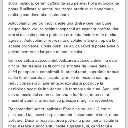
sticla, oglinda, ceramica/faianta sau perete. Folia autocolanta
poate fi utilizata si pentru realizarea produselor handmade,
crafting sau decoratiuni interioare.
Autocolantul pentru mobila este una dintre cele mai bune
alegeri daca vrei sa schimbi aspectul anumitor suprafete, dar
vrei si o solutie pentru protectia ei in fata factorilor de mediu
agresivi. Autocolantul reprezinta o solutie ieftina si rapida la
aceste probleme. Costa putin, se aplica rapid si poate avea o
paleta extrem de larga de nuante si culori.
Cum se aplica autocolantul: Aplicarea autocolantului nu este
dificila, dar trebuie sa tii cont cu strictete de unele detalii,
altfel pot aparea complicatii. In primul rand, suprafata trebuie
sa fie foarte curata si uscata. Urmele de mizerie sau apa
reduc considerabil aderenta adezivului si pot duce la
dezlipirea acestuia in viitor sau la formarea de cute. Apoi, poti
taia autocolantul cu un cutter sau o foarfeca, dupa ce ai
masurat atent si ai marcat cu precizie marginile respective.
Recomandari pentru aplicare: Este bine sa lasi 1-2 cm in
plus, cand tai, acest surplus putand fi usor taiat ulterior, dupa
aplicare. Daca ai masurat prea putin, nu prea mai ai solutii la
final. Aseaza autocolantul peste suprafata, si, cand totul e