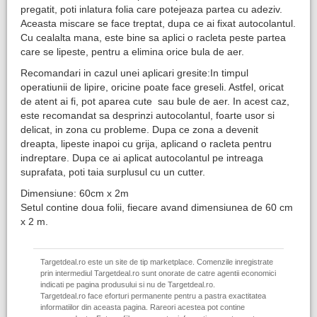
pregatit, poti inlatura folia care potejeaza partea cu adeziv.
Aceasta miscare se face treptat, dupa ce ai fixat autocolantul.
Cu cealalta mana, este bine sa aplici o racleta peste partea
care se lipeste, pentru a elimina orice bula de aer.
Recomandari in cazul unei aplicari gresite:In timpul
operatiunii de lipire, oricine poate face greseli. Astfel, oricat
de atent ai fi, pot aparea cute sau bule de aer. In acest caz,
este recomandat sa desprinzi autocolantul, foarte usor si
delicat, in zona cu probleme. Dupa ce zona a devenit
dreapta, lipeste inapoi cu grija, aplicand o racleta pentru
indreptare. Dupa ce ai aplicat autocolantul pe intreaga
suprafata, poti taia surplusul cu un cutter.
Dimensiune: 60cm x 2m
Setul contine doua folii, fiecare avand dimensiunea de 60 cm
x 2 m.
Targetdeal.ro este un site de tip marketplace. Comenzile inregistrate
prin intermediul Targetdeal.ro sunt onorate de catre agentii economici
indicati pe pagina produsului si nu de Targetdeal.ro.
Targetdeal.ro face eforturi permanente pentru a pastra exactitatea
informatiilor din aceasta pagina. Rareori acestea pot contine