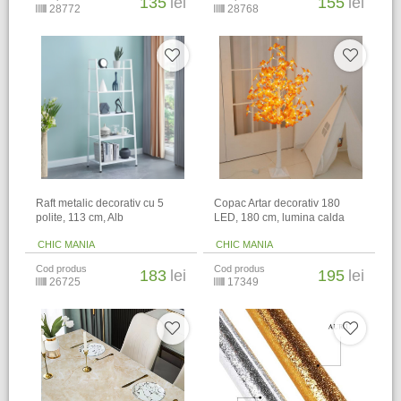
135
lei
155
lei
28772
28768
Raft metalic decorativ cu 5
Copac Artar decorativ 180
polite, 113 cm, Alb
LED, 180 cm, lumina calda
CHIC MANIA
CHIC MANIA
Cod produs
Cod produs
183
lei
195
lei
26725
17349