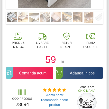
PRODUS
LIVRARE
RETUR
PLATA
IN STOC
1-3 ZILE
IN 14 ZILE
LA CURIER
59
lei
Comanda acum
Adauga in cos
Vandut de:
CHIC MANIA
Clientii nostri
COD PRODUS
recomanda acest
28694
produs