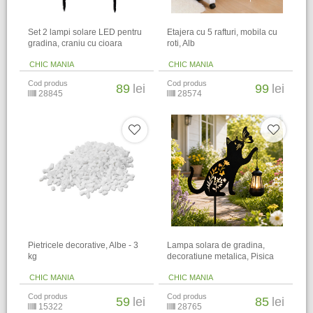
Set 2 lampi solare LED pentru
Etajera cu 5 rafturi, mobila cu
gradina, craniu cu cioara
roti, Alb
CHIC MANIA
CHIC MANIA
Cod produs
Cod produs
89
lei
99
lei
28845
28574
Pietricele decorative, Albe - 3
Lampa solara de gradina,
kg
decoratiune metalica, Pisica
CHIC MANIA
CHIC MANIA
Cod produs
Cod produs
59
lei
85
lei
15322
28765