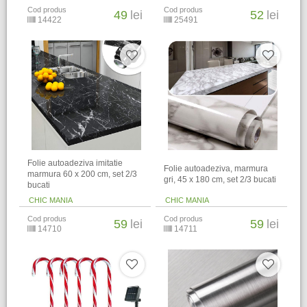
Cod produs
Cod produs
49
lei
52
lei
14422
25491
Folie autoadeziva imitatie
Folie autoadeziva, marmura
marmura 60 x 200 cm, set 2/3
gri, 45 x 180 cm, set 2/3 bucati
bucati
CHIC MANIA
CHIC MANIA
Cod produs
Cod produs
59
lei
59
lei
14710
14711