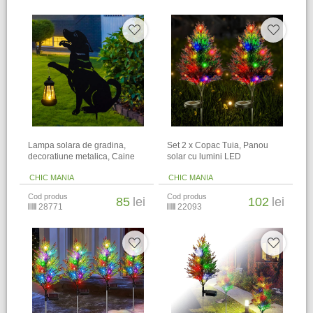
Lampa solara de gradina,
Set 2 x Copac Tuia, Panou
decoratiune metalica, Caine
solar cu lumini LED
CHIC MANIA
CHIC MANIA
Cod produs
Cod produs
85
lei
102
lei
28771
22093