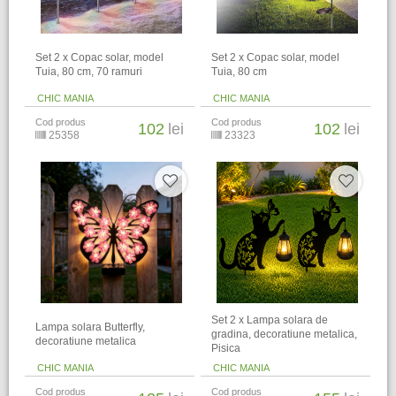
Set 2 x Copac solar, model
Set 2 x Copac solar, model
Tuia, 80 cm, 70 ramuri
Tuia, 80 cm
CHIC MANIA
CHIC MANIA
Cod produs
Cod produs
102
lei
102
lei
25358
23323
Set 2 x Lampa solara de
Lampa solara Butterfly,
gradina, decoratiune metalica,
decoratiune metalica
Pisica
CHIC MANIA
CHIC MANIA
Cod produs
Cod produs