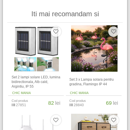
Iti mai recomandam si
Set 2 lampi solare LED, lumina
Set 3 x Lampa solara pentru
bidirectionala, Alb cald,
gradina, Flamingo IP 44
Argintiu, IP 55
CHIC MANIA
CHIC MANIA
Cod produs
Cod produs
82
lei
69
lei
27851
28840