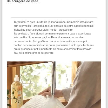
de scurgere de vase.
Targetdeal.ro este un site de tip marketplace. Comenzile inregistrate
prin intermediul Targetdeal.ro sunt onorate de catre agentii economici
indicati pe pagina produsului si nu de Targetdeal.ro.
Targetdeal.ro face eforturi permanente pentru a pastra exactitatea
informatiilor din aceasta pagina. Rareori acestea pot contine
neconcordante. Fotografiile au caracter informativ, acestea pot
contine accesorii neincluse in pretul produsului. Unele specificatii sau
pretul produselor pot fi modificate de catre comerciant fara preaviz
sau pot contine greseli de operare.