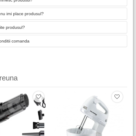
primesc produsul?
nu imi place produsul?
mite produsul?
onditii comanda
reuna