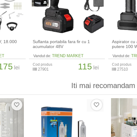
V, 18.000
Suflanta portabila fara fir cu 1
Aspirator cu
acumulator 48V
putere 100 
ET
TREND MARKET
TR
Vandut de:
Vandut de:
175
115
Cod produs
Cod produs
lei
lei
27901
27510
Iti mai recomandam 