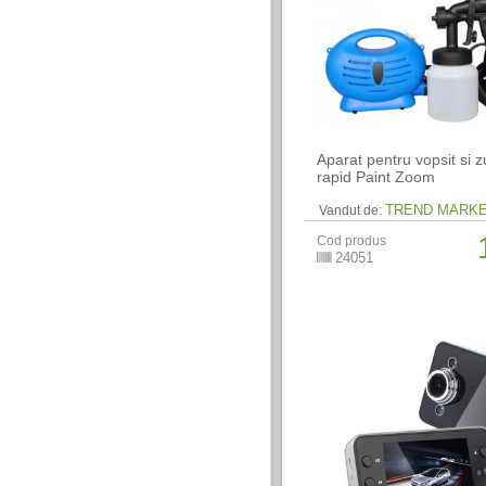
Aparat pentru vopsit si z
rapid Paint Zoom
TREND MARK
Vandut de:
Cod produs
24051