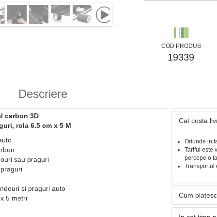
COD PRODUS
19339
Descriere
el carbon 3D
Cat costa li
uri, rola 6.5 cm x 5 M
auto
Oriunde in t
arbon
Tariful este 
percepe o t
uri sau praguri
Transportul 
 praguri
douri si praguri auto
Cum platesc
x 5 metri