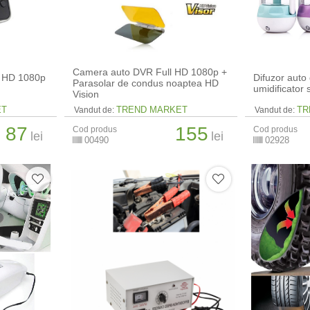
Camera auto DVR Full HD 1080p +
 HD 1080p
Difuzor auto 
Parasolar de condus noaptea HD
umidificator s
Vision
ET
TREND MARKET
TR
Vandut de:
Vandut de:
87
155
Cod produs
Cod produs
lei
lei
00490
02928