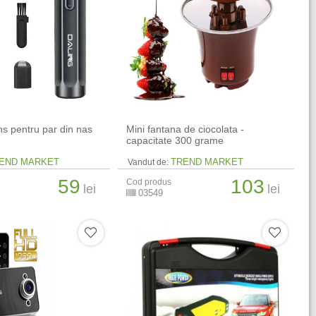
ns pentru par din nas
Mini fantana de ciocolata -
capacitate 300 grame
END MARKET
TREND MARKET
Vandut de:
59
103
Cod produs
lei
lei
03549