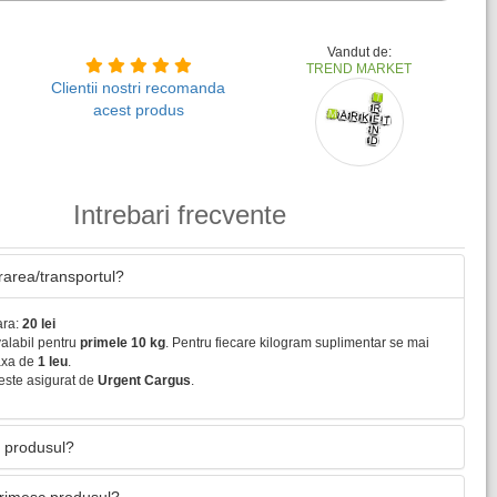
Vandut de:
TREND MARKET
Clientii nostri recomanda
acest produs
Intrebari frecvente
vrarea/transportul?
ara:
20 lei
valabil pentru
primele 10 kg
. Pentru fiecare kilogram suplimentar se mai
axa de
1 leu
.
este asigurat de
Urgent Cargus
.
 produsul?