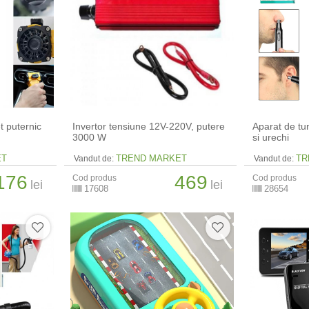
et puternic
Invertor tensiune 12V-220V, putere
Aparat de tu
3000 W
si urechi
ET
TREND MARKET
TR
Vandut de:
Vandut de:
176
469
Cod produs
Cod produs
lei
lei
17608
28654