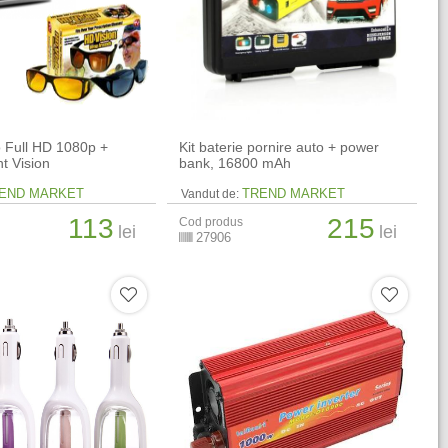
 Full HD 1080p +
Kit baterie pornire auto + power
t Vision
bank, 16800 mAh
END MARKET
TREND MARKET
Vandut de:
113
215
Cod produs
lei
lei
27906