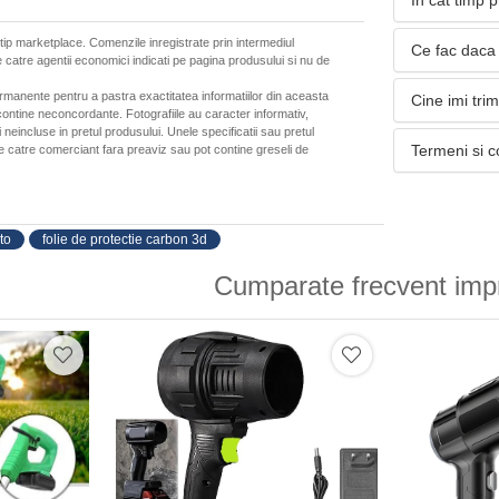
In cat timp 
 tip marketplace. Comenzile inregistrate prin intermediul
Ce fac daca 
 catre agentii economici indicati pe pagina produsului si nu de
ermanente pentru a pastra exactitatea informatiilor din aceasta
Cine imi tri
ontine neconcordante. Fotografiile au caracter informativ,
neincluse in pretul produsului. Unele specificatii sau pretul
Termeni si c
de catre comerciant fara preaviz sau pot contine greseli de
to
folie de protectie carbon 3d
Cumparate frecvent imp