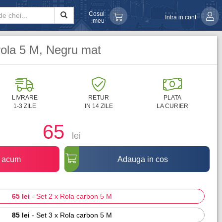
Cosul
Intra in cont
meu
 rola 5 M, Negru mat
LIVRARE
RETUR
PLATA
1-3 ZILE
IN 14 ZILE
LA CURIER
65
lei
 acum
Adauga in cos
65 lei
-
Set 2 x Rola carbon 5 M
85 lei
-
Set 3 x Rola carbon 5 M