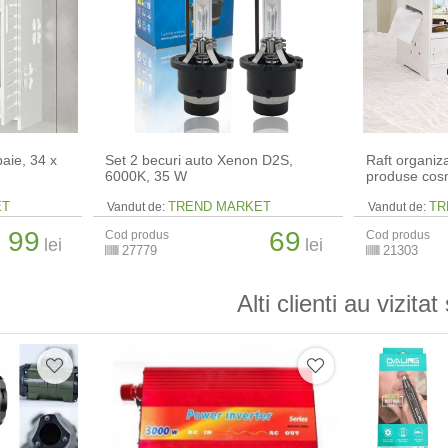
aie, 34 x
Set 2 becuri auto Xenon D2S,
Raft organiz
6000K, 35 W
produse cos
ET
TREND MARKET
TR
Vandut de:
Vandut de:
99
69
Cod produs
Cod produs
lei
lei
27779
21303
Alti clienti au vizitat 