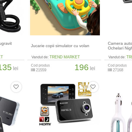
ugravit
Camera auto
Jucarie copii simulator cu volan
Ochelari Nigh
ET
TREND MARKET
TR
Vandut de:
Vandut de:
135
196
Cod produs
Cod produs
lei
lei
21559
27168