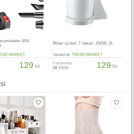
 acumulator 48V,
Mixer cu bol, 7 viteze, 250W, 2L
W
END MARKET
TREND MARKET
Vandut de:
129
129
Cod produs
lei
lei
25658
si