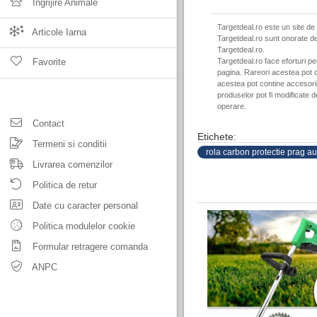
Ingrijire Animale
Targetdeal.ro este un site de
Articole Iarna
Targetdeal.ro sunt onorate de
Targetdeal.ro.
Favorite
Targetdeal.ro face eforturi p
pagina. Rareori acestea pot c
acestea pot contine accesorii 
produselor pot fi modificate 
operare.
Contact
Etichete:
Termeni si conditii
rola carbon protectie prag au
Livrarea comenzilor
Politica de retur
Date cu caracter personal
Politica modulelor cookie
Formular retragere comanda
ANPC