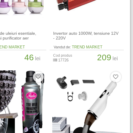
de uleiuri esentiale,
Invertor auto 1000W, tensiune 12V
i purificator aer
- 220V
END MARKET
TREND MARKET
Vandut de:
46
209
Cod produs
lei
lei
17726