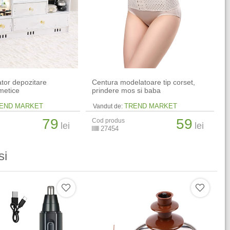
ator depozitare
Centura modelatoare tip corset,
metice
prindere mos si baba
END MARKET
TREND MARKET
Vandut de:
79
59
Cod produs
lei
lei
27454
si