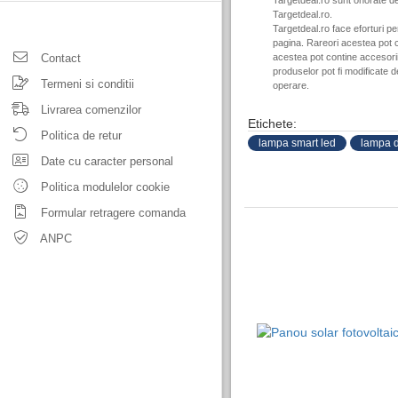
Targetdeal.ro sunt onorate de
Targetdeal.ro.
Targetdeal.ro face eforturi p
pagina. Rareori acestea pot c
Contact
acestea pot contine accesorii 
produselor pot fi modificate 
Termeni si conditii
operare.
Livrarea comenzilor
Etichete:
Politica de retur
lampa smart led
lampa d
Date cu caracter personal
Politica modulelor cookie
Formular retragere comanda
ANPC