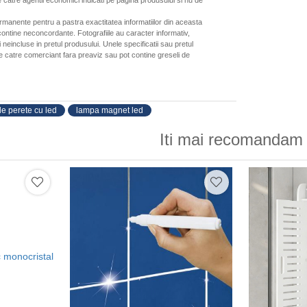
 catre agentii economici indicati pe pagina produsului si nu de
ermanente pentru a pastra exactitatea informatiilor din aceasta
ontine neconcordante. Fotografiile au caracter informativ,
neincluse in pretul produsului. Unele specificatii sau pretul
de catre comerciant fara preaviz sau pot contine greseli de
e perete cu led
lampa magnet led
Iti mai recomandam 