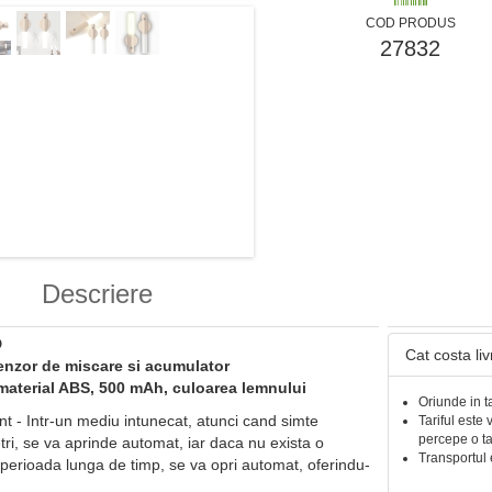
COD PRODUS
27832
Descriere
D
Cat costa li
enzor de miscare si acumulator
material ABS, 500 mAh, culoarea lemnului
Oriunde in t
nt - Intr-un mediu intunecat, atunci cand simte
Tariful este 
percepe o t
i, se va aprinde automat, iar daca nu exista o
Transportul 
perioada lunga de timp, se va opri automat, oferindu-