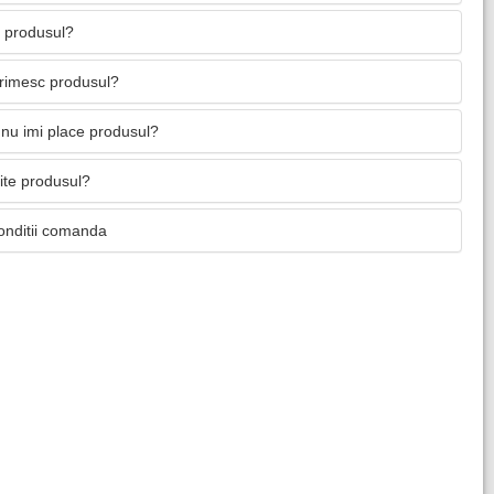
 produsul?
primesc produsul?
nu imi place produsul?
mite produsul?
onditii comanda