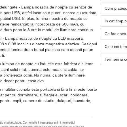
indelungate - Lampa noastra de noapte cu senzor de
Cum platesc
 port USB, astfel incat sa o puteti incarca cu usurinta
mpatibil USB. In plus, lumina noastra de noapte cu
In cat timp 
terie reincarcabila incorporata de 500 mAh, cu
e dura pana la 8 ore in modul de iluminare continua.
Ce fac daca 
bil - Lampa noastra de noapte cu LED masoara
08 x 0,98 inchi cu o baza magnetica adeziva. Designul
Cine imi tri
entati lumina dupa bunul plac sau sa o atasati pe un
ti.
Termeni si c
 lumina de noapte cu inductie este fabricat din lemn
n acril solid mat. Lumina este moale si calda, iar
 va protejeaza ochii. Nu numai ca ofera iluminare
 ca decor pentru casa dvs.
ultifunctionala este portabila si fara fir si este foarte
nat pentru dormitoare, sufragerie, scari, coridoare,
e pentru copii, camere de studiu, dulapuri, bucatarie,
 tip marketplace. Comenzile inregistrate prin intermediul