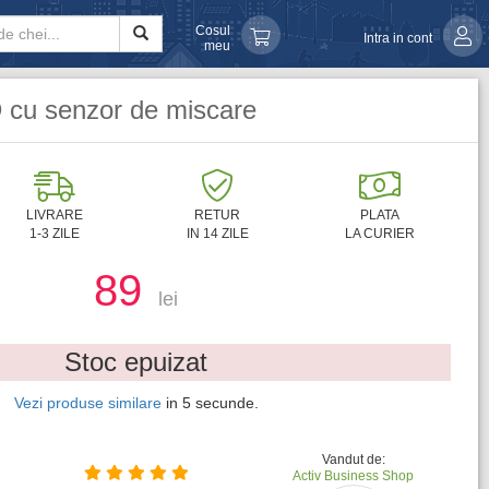
Cosul
Intra in cont
meu
 cu senzor de miscare
LIVRARE
RETUR
PLATA
1-3 ZILE
IN 14 ZILE
LA CURIER
89
lei
Stoc epuizat
Vezi produse similare
in
4
secunde.
Vandut de:
Activ Business Shop