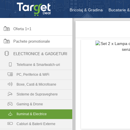
Bricolaj & Gradina
Bucatarie &
Unelte & Scule
Jucarii, Copii 
Oferta 1+1
Pachete promotionale
ELECTRONICE & GADGETURI
Telefoane & Smartwatch-uri
PC, Periferice & WiFi
Boxe, Casti & Microfoane
Sisteme de Supraveghere
Gaming & Drone
Iluminat & Electrice
Cabluri & Baterii Externe