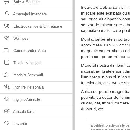
Baie & Sanitare
Incarcare USB si servicii 
miscare este echipata cu un
Amenajari Interioare
sau orice alt dispozitiv co
senzor de miscare are o ba
Electrocasnice & Climatizare
capacitate mare, care poat
Wellness
Montat pe perete si porta
aproximativ 18 x 2,5 cm/7,
Camere Video Auto
magnetic va permite sa ori
perete sau pe un raft cu car
Textile & Lenjerii
Manerul nostru din lemn cu
natural, iar bratele sunt di
Moda & Accesorii
iluminarea in sus si in jos
functionala, ci serveste si
Ingrijire Personala
Aplica de perete magnetica m
potrivita ca decor de ilumi
Ingrijire Animale
culoar, bai, intrari, camer
dulapuri, etc.
Articole Iarna
Favorite
Targetdeal.ro este un site de