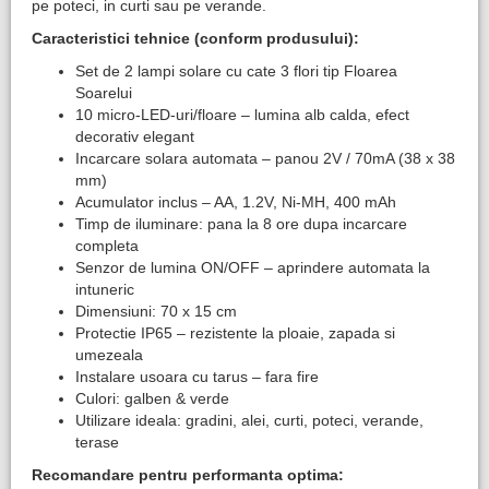
pe poteci, in curti sau pe verande.
Caracteristici tehnice (conform produsului):
Set de 2 lampi solare cu cate 3 flori tip Floarea
Soarelui
10 micro-LED-uri/floare – lumina alb calda, efect
decorativ elegant
Incarcare solara automata – panou 2V / 70mA (38 x 38
mm)
Acumulator inclus – AA, 1.2V, Ni-MH, 400 mAh
Timp de iluminare: pana la 8 ore dupa incarcare
completa
Senzor de lumina ON/OFF – aprindere automata la
intuneric
Dimensiuni: 70 x 15 cm
Protectie IP65 – rezistente la ploaie, zapada si
umezeala
Instalare usoara cu tarus – fara fire
Culori: galben & verde
Utilizare ideala: gradini, alei, curti, poteci, verande,
terase
Recomandare pentru performanta optima: