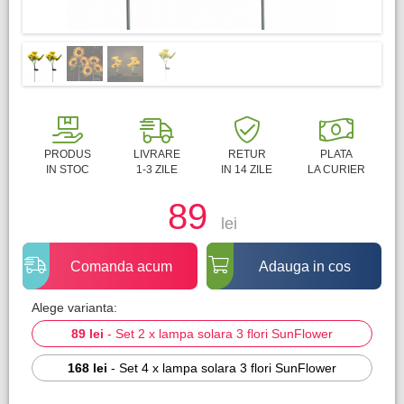
PRODUS
LIVRARE
RETUR
PLATA
IN STOC
1-3 ZILE
IN 14 ZILE
LA CURIER
89
lei
Comanda acum
Adauga in cos
Alege varianta:
89 lei
-
Set 2 x lampa solara 3 flori SunFlower
168 lei
-
Set 4 x lampa solara 3 flori SunFlower