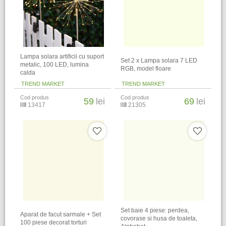
Lampa solara artificii cu suport
Set 2 x Lampa solara 7 LED
metalic, 100 LED, lumina
RGB, model floare
calda
TREND MARKET
TREND MARKET
Cod produs
Cod produs
59
lei
69
lei
13417
21305
Set baie 4 piese: perdea,
Aparat de facut sarmale + Set
covorase si husa de toaleta,
100 piese decorat torturi