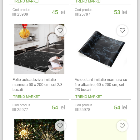
TREND MARKET
TREND MARKET
Cod produs
Cod produs
45
lei
53
lei
25909
25797
Folie autoadeziva imitatie
Autocolant imitatie marmura cu
marmura 60 x 200 cm, set 2/3
fire albastre, 60 x 200 cm, set
bucati
2/3 bucati
TREND MARKET
TREND MARKET
Cod produs
Cod produs
54
lei
54
lei
25977
25978