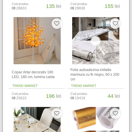
Cod produs
Cod produs
135
lei
155
lei
28833
28836
Folie autoadeziva imitatie
Copac Artar decorativ 180
marmura cu fir negru, 60 x 200
LED, 180 cm, lumina calda
cm
TREND MARKET
TREND MARKET
Cod produs
Cod produs
196
lei
44
lei
25810
15419