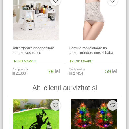
Raft organizator depozitare
Centura modelatoare tip
produse cosmetice
corset, prindere mos si baba
TREND MARKET
TREND MARKET
Cod produs
Cod produs
79
lei
59
lei
21303
27454
Alti clienti au vizitat si