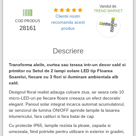
Vandut de:
TREND MARKET
Clientii nostri
COD PRODUS
recomanda acest
28161
produs
Descriere
Transforma aleile, curtea sau terasa intr-un decor cald si
primitor cu Setul de 2 lampi solare LED tip Floarea
Soarelui, fiecare cu 3 flori si iluminare ambientala alb
cald.
Designul floral realist adauga culoare ziua, iar seara cele 10
micro-LED-uri pe fiecare floare creeaza un efect decorativ
elegant. Panoul solar integrat incarca automat acumulatorul,
iar senzorul de lumina ON/OFF aprinde lampile la lasarea
intunericului, fara cabluri si fara batai de cap.
Cu protectie IP65, lampile rezista la ploaie, zapada si
umezeala, fiind potrivite pentru utilizare in exterior in gradini,