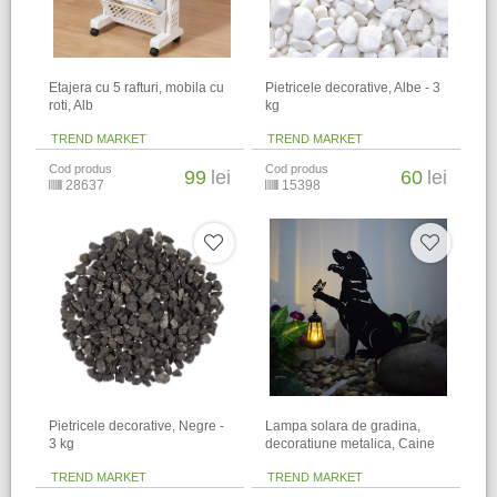
Etajera cu 5 rafturi, mobila cu
Pietricele decorative, Albe - 3
roti, Alb
kg
TREND MARKET
TREND MARKET
Cod produs
Cod produs
99
lei
60
lei
28637
15398
Pietricele decorative, Negre -
Lampa solara de gradina,
3 kg
decoratiune metalica, Caine
TREND MARKET
TREND MARKET