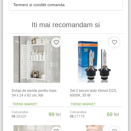
Termeni si conditii comanda
Iti mai recomandam si
Dulap de perete pentru baie,
Set 2 becuri auto Xenon D2S,
34 x 14 x 62 cm​, Alb
6000K, 35 W
TREND MARKET
TREND MARKET
Cod produs
Cod produs
99
lei
69
lei
28320
27779