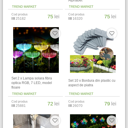
Alphabet
TREND MARKET
TREND MARKET
Cod produs
Cod produs
75
lei
75
lei
25182
16320
Set 2 x Lampa solara fibra
Set 10 x Bordura din plastic cu
optica RGB, 7 LED, model
aspect de piatra
floare
TREND MARKET
TREND MARKET
Cod produs
Cod produs
72
lei
79
lei
25881
26070