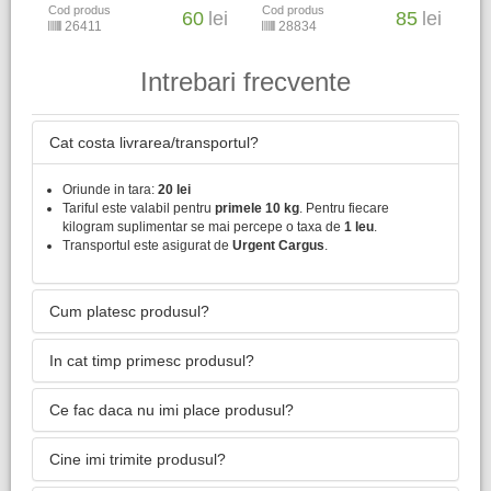
Cod produs
Cod produs
60
lei
85
lei
26411
28834
Intrebari frecvente
Cat costa livrarea/transportul?
Oriunde in tara:
20 lei
Tariful este valabil pentru
primele 10 kg
. Pentru fiecare
kilogram suplimentar se mai percepe o taxa de
1 leu
.
Transportul este asigurat de
Urgent Cargus
.
Cum platesc produsul?
In cat timp primesc produsul?
Ce fac daca nu imi place produsul?
Cine imi trimite produsul?