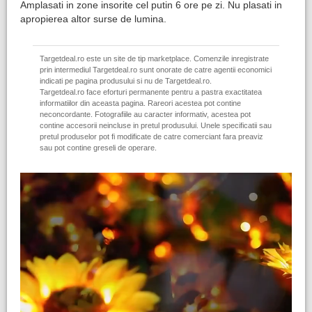
Amplasati in zone insorite cel putin 6 ore pe zi. Nu plasati in
apropierea altor surse de lumina.
Targetdeal.ro este un site de tip marketplace. Comenzile inregistrate
prin intermediul Targetdeal.ro sunt onorate de catre agentii economici
indicati pe pagina produsului si nu de Targetdeal.ro.
Targetdeal.ro face eforturi permanente pentru a pastra exactitatea
informatiilor din aceasta pagina. Rareori acestea pot contine
neconcordante. Fotografiile au caracter informativ, acestea pot
contine accesorii neincluse in pretul produsului. Unele specificatii sau
pretul produselor pot fi modificate de catre comerciant fara preaviz
sau pot contine greseli de operare.