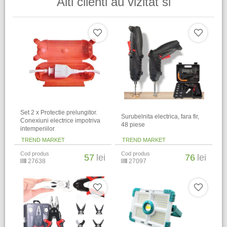
Alti clienti au vizitat si
Set 2 x Protectie prelungitor.
Surubelnita electrica, fara fir,
Conexiuni electrice impotriva
48 piese
intemperiilor
TREND MARKET
TREND MARKET
Cod produs
Cod produs
57
lei
76
lei
27638
27097