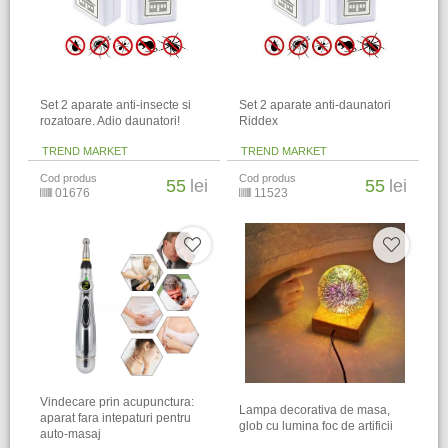
Set 2 aparate anti-insecte si
Set 2 aparate anti-daunatori
rozatoare. Adio daunatori!
Riddex
TREND MARKET
TREND MARKET
Cod produs
Cod produs
55
lei
55
lei
01676
11523
Vindecare prin acupunctura:
Lampa decorativa de masa,
aparat fara intepaturi pentru
glob cu lumina foc de artificii
auto-masaj