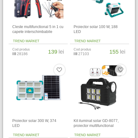
Cleste multifunctional 5 in 1 cu
Proiector solar 100 W, 188
capete interschimbabile
LED
TREND MARKET
TREND MARKET
Cod produs
Cod produs
139
lei
155
lei
28186
27103
Proiector solar 300 W, 374
Kit iluminat solar GD-8077,
LED
proiector multifunctional
TREND MARKET
TREND MARKET