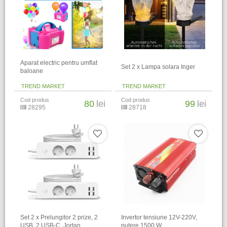
Aparat electric pentru umflat
Set 2 x Lampa solara Inger
baloane
TREND MARKET
TREND MARKET
Cod produs
Cod produs
80
lei
99
lei
28295
28718
Set 2 x Prelungitor 2 prize, 2
Invertor tensiune 12V-220V,
USB, 2 USB-C, Jortan
putere 1500 W