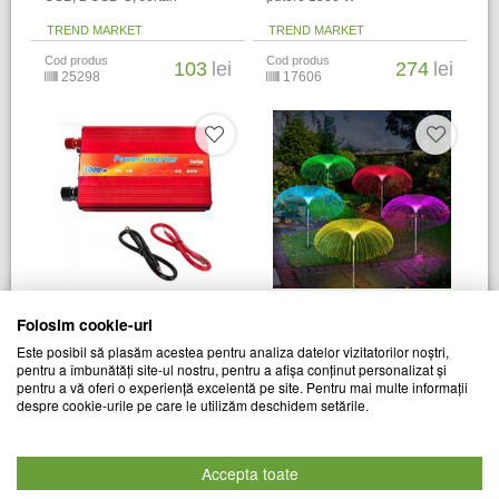
TREND MARKET
TREND MARKET
Cod produs
Cod produs
103
lei
274
lei
25298
17606
Invertor tensiune 12V-220V,
Set 2 x Lampa solara tip
Folosim cookie-uri
putere 3000 W
meduza, fibra optica LED RGB
Este posibil să plasăm acestea pentru analiza datelor vizitatorilor noștri,
pentru a îmbunătăți site-ul nostru, pentru a afișa conținut personalizat și
TREND MARKET
TREND MARKET
pentru a vă oferi o experiență excelentă pe site. Pentru mai multe informații
Cod produs
Cod produs
despre cookie-urile pe care le utilizăm deschidem setările.
469
lei
65
lei
17608
18438
Accepta toate