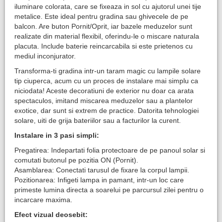
iluminare colorata, care se fixeaza in sol cu ajutorul unei tije
metalice. Este ideal pentru gradina sau ghivecele de pe
balcon. Are buton Pornit/Oprit, iar bazele meduzelor sunt
realizate din material flexibil, oferindu-le o miscare naturala
placuta. Include baterie reincarcabila si este prietenos cu
mediul inconjurator.
Transforma-ti gradina intr-un taram magic cu lampile solare
tip ciuperca, acum cu un proces de instalare mai simplu ca
niciodata! Aceste decoratiuni de exterior nu doar ca arata
spectaculos, imitand miscarea meduzelor sau a plantelor
exotice, dar sunt si extrem de practice. Datorita tehnologiei
solare, uiti de grija bateriilor sau a facturilor la curent.
Instalare in 3 pasi simpli:
Pregatirea: Indepartati folia protectoare de pe panoul solar si
comutati butonul pe pozitia ON (Pornit).
Asamblarea: Conectati tarusul de fixare la corpul lampii.
Pozitionarea: Infigeti lampa in pamant, intr-un loc care
primeste lumina directa a soarelui pe parcursul zilei pentru o
incarcare maxima.
Efect vizual deosebit: