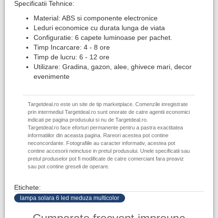
Specificatii Tehnice:
Material: ABS si componente electronice
Leduri economice cu durata lunga de viata
Configuratie: 6 capete luminoase per pachet.
Timp Incarcare: 4 - 8 ore
Timp de lucru: 6 - 12 ore
Utilizare: Gradina, gazon, alee, ghivece mari, decor
evenimente
Targetdeal.ro este un site de tip marketplace. Comenzile inregistrate
prin intermediul Targetdeal.ro sunt onorate de catre agentii economici
indicati pe pagina produsului si nu de Targetdeal.ro.
Targetdeal.ro face eforturi permanente pentru a pastra exactitatea
informatiilor din aceasta pagina. Rareori acestea pot contine
neconcordante. Fotografiile au caracter informativ, acestea pot
contine accesorii neincluse in pretul produsului. Unele specificatii sau
pretul produselor pot fi modificate de catre comerciant fara preaviz
sau pot contine greseli de operare.
Etichete:
lampa solara 6 led meduza multicolor