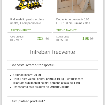
Raft metalic pentru scule si
Copac Artar decorativ 180
unelte, 4 compartimente
LED, 180 cm, lumina calda
TREND MARKET
TREND MARKET
Cod produs
Cod produs
202
lei
196
lei
27937
25810
Intrebari frecvente
Cat costa livrarea/transportul?
Oriunde in tara:
20 lei
Tariful este valabil pentru
primele 10 kg
. Pentru fiecare
kilogram suplimentar se mai percepe o taxa de
1 leu
.
Transportul este asigurat de
Urgent Cargus
.
Cum platesc produsul?