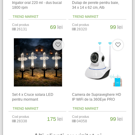
Irigator oral 220 ml - dus bucal
Dulap de perete pentru baie,
1800 rpm
34 x 14 x 62 cm​, Alb
TREND MARKET
TREND MARKET
Cod produs
Cod produs
69
lei
99
lei
26131
28320
Set 4 x Cruce solara LED
Camera de Supraveghere HD
pentru mormant
IP WiFi de la 360Eye PRO
TREND MARKET
TREND MARKET
Cod produs
Cod produs
175
lei
99
lei
28338
04058