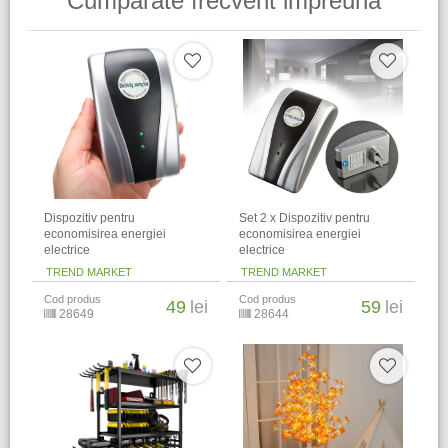
Cumparate frecvent impreuna
Dispozitiv pentru
Set 2 x Dispozitiv pentru
economisirea energiei
economisirea energiei
electrice
electrice
TREND MARKET
TREND MARKET
Cod produs
Cod produs
49
lei
59
lei
28649
28644