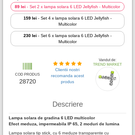
89 lei
-
Set 2 x lampa solara 6 LED Jellyfish - Multicolor
159 lei
-
Set 4 x lampa solara 6 LED Jellyfish -
Multicolor
230 lei
-
Set 6 x lampa solara 6 LED Jellyfish -
Multicolor
Vandut de:
TREND MARKET
Clientii nostri
COD PRODUS
recomanda acest
28720
produs
Descriere
Lampa solara de gradina 6 LED multicolor
Efect meduza, impermeabila IP 65, 2 moduri de lumina
Lampa solara tip stick, cu 6 meduze transparente cu