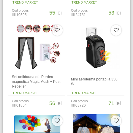
TREND MARKET
TREND MARKET
Cod produs
Cod produs
55
lei
53
lei
10595
24781
Set antidaunatori: Perdea
Mini aeroterma portabila 350
magnetica Magic Mesh + Pest
W
Repeller
TREND MARKET
TREND MARKET
Cod produs
Cod produs
56
lei
71
lei
01854
03726