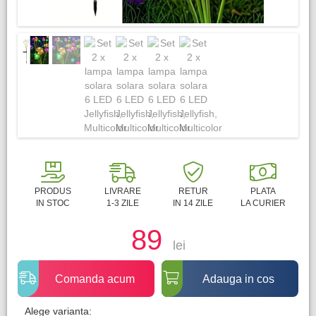
PRODUS
LIVRARE
RETUR
PLATA
IN STOC
1-3 ZILE
IN 14 ZILE
LA CURIER
89
lei
Comanda acum
Adauga in cos
Alege varianta: