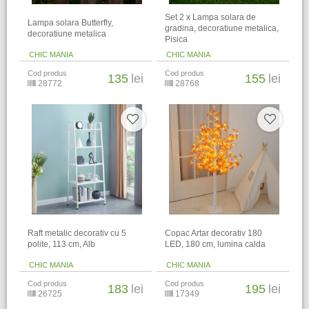
Set 2 x Lampa solara de
Lampa solara Butterfly,
gradina, decoratiune metalica,
decoratiune metalica
Pisica
CHIC MANIA
CHIC MANIA
Cod produs
Cod produs
135
lei
155
lei
28772
28768
Raft metalic decorativ cu 5
Copac Artar decorativ 180
polite, 113 cm, Alb
LED, 180 cm, lumina calda
CHIC MANIA
CHIC MANIA
Cod produs
Cod produs
183
lei
195
lei
26725
17349