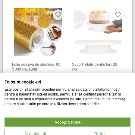
Folie adeziva de aluminiu, 60
Suport rotativ pentru tort, 28
x 300 cm, Auriu
cm
CHIC MANIA
CHIC MANIA
Folosim cookie-uri
Cod produs
Cod produs
49
lei
52
lei
Este posibil să plasăm acestea pentru analiza datelor vizitatorilor noștri,
14422
25491
pentru a îmbunătăți site-ul nostru, pentru a afișa conținut personalizat și
pentru a vă oferi o experiență excelentă pe site. Pentru mai multe informații
despre cookie-urile pe care le utilizăm deschidem setările.
Accepta toate
Nu, ajustați
Refuz