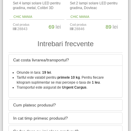
Set 4 lampi solare LED pentru
Set 2 lampi solare LED pentru
gradina, metal, Colibri 3D
gradina, Dovleac
CHIC MANIA
CHIC MANIA
Cod produs
Cod produs
69
lei
89
lei
28843
28846
Intrebari frecvente
Cat costa livrarea/transportul?
Oriunde in tara:
19 lei
.
Tariful este valabil pentru
primele 10 kg
. Pentru fiecare
kilogram suplimentar se mai percepe o taxa de
1 leu
.
Transportul este asigurat de
Urgent Cargus
.
Cum platesc produsul?
In cat timp primesc produsul?