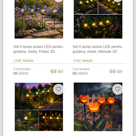
Set 4 lampi solare LED pentru
Set 4 lampi solare LED pentru
gradina, metal, Fluturi 3D
gradina, metal, Albinute 3D
CHIC MANIA
CHIC MANIA
Cod produs
Cod produs
69
lei
69
lei
28842
28844