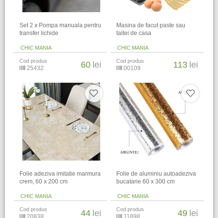
Set 2 x Pompa manuala pentru
Masina de facut paste sau
transfer lichide
taitei de casa
CHIC MANIA
CHIC MANIA
Cod produs
Cod produs
60
lei
113
lei
25432
00109
Folie adeziva imitatie marmura
Folie de aluminiu autoadeziva
crem, 60 x 200 cm
bucatarie 60 x 300 cm
CHIC MANIA
CHIC MANIA
Cod produs
Cod produs
44
lei
49
lei
20838
11898