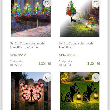
Set 2 x Copac solar, model
Set 2 x Copac solar, model
Tuia, 80 cm, 70 ramuri
Tuia, 80 cm
CHIC MANIA
CHIC MANIA
Cod produs
Cod produs
102
lei
102
lei
25358
23323