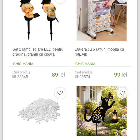
Set 2 lampi solare LED pentru
Etajera cu 5 rafturi, mobila cu
gradina, craniu cu cioara
roti, Alb
CHIC MANIA
CHIC MANIA
Cod produs
Cod produs
89
lei
99
lei
28845
28574