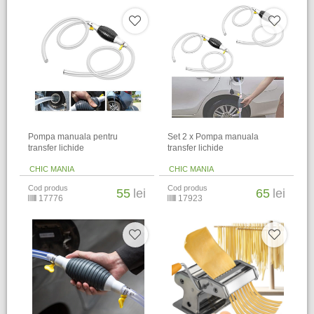
Pompa manuala pentru
Set 2 x Pompa manuala
transfer lichide
transfer lichide
CHIC MANIA
CHIC MANIA
Cod produs
Cod produs
55
lei
65
lei
17776
17923