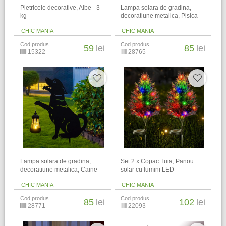
Pietricele decorative, Albe - 3
Lampa solara de gradina,
kg
decoratiune metalica, Pisica
CHIC MANIA
CHIC MANIA
Cod produs
Cod produs
59
lei
85
lei
15322
28765
Lampa solara de gradina,
Set 2 x Copac Tuia, Panou
decoratiune metalica, Caine
solar cu lumini LED
CHIC MANIA
CHIC MANIA
Cod produs
Cod produs
85
lei
102
lei
28771
22093