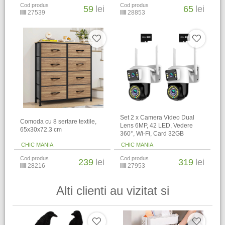
Cod produs
Cod produs
59
lei
65
lei
27539
28853
Set 2 x Camera Video Dual
Comoda cu 8 sertare textile,
Lens 6MP, 42 LED, Vedere
65x30x72.3 cm
360°, Wi-Fi, Card 32GB
CHIC MANIA
CHIC MANIA
Cod produs
Cod produs
239
lei
319
lei
28216
27953
Alti clienti au vizitat si