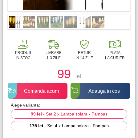
PRODUS
LIVRARE
RETUR
PLATA
IN STOC
1-3 ZILE
IN 14 ZILE
LA CURIER
99
lei
Comanda acum
Adauga in cos
Alege varianta:
99 lei
-
Set 2 x Lampa solara - Pampas
175 lei
-
Set 4 x Lampa solara - Pampas