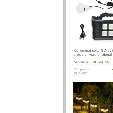
Kit iluminat solar GD-80
proiector multifunctional
CHIC MANIA
Vandut de:
Cod produs
26792