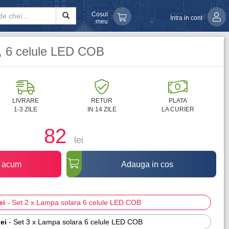
Cosul
Intra in cont
meu
, 6 celule LED COB
LIVRARE
RETUR
PLATA
1-3 ZILE
IN 14 ZILE
LA CURIER
82
lei
acum
Adauga in cos
ei
-
Set 2 x Lampa solara 6 celule LED COB
lei
-
Set 3 x Lampa solara 6 celule LED COB