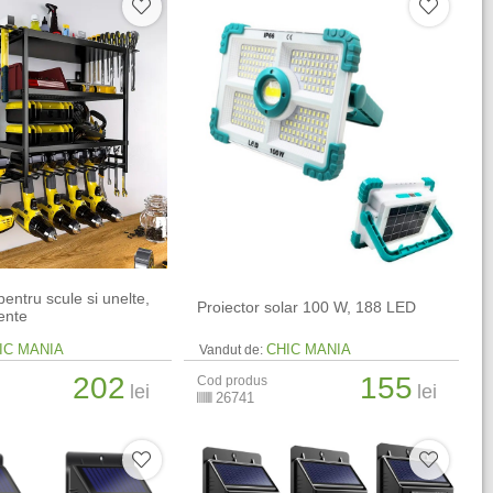
pentru scule si unelte,
Proiector solar 100 W, 188 LED
ente
IC MANIA
CHIC MANIA
Vandut de:
202
155
Cod produs
lei
lei
26741