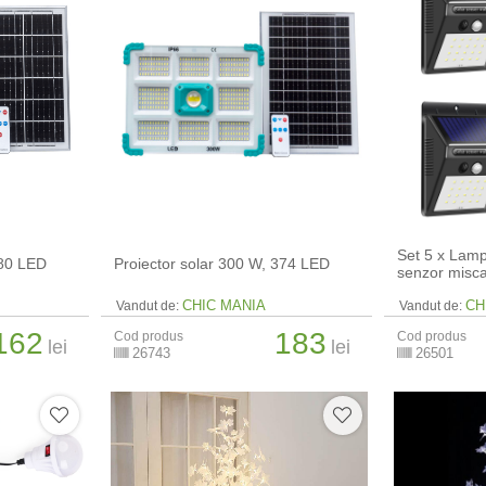
Set 5 x Lamp
280 LED
Proiector solar 300 W, 374 LED
senzor misc
CHIC MANIA
CH
Vandut de:
Vandut de:
162
183
Cod produs
Cod produs
lei
lei
26743
26501