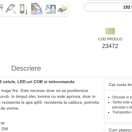
152 
COD PRODUS
23472
Descriere
 6 celule, LED-uri COB si telecomanda
Cat costa li
a trage fire. Este necesar doar sa se pozitioneze
rub. In timpul zilei, lumina nu este aprinsa, doar in
Oriunde in t
rezistenta la apa ip65, rezistenta la caldura, potrivita
Tariful este 
percepe o t
r de vreme.
Transportul 
rat
1.5W
Cum platesc