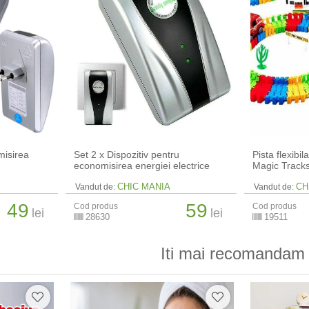
misirea
Set 2 x Dispozitiv pentru
Pista flexibi
economisirea energiei electrice
Magic Tracks
CHIC MANIA
CH
Vandut de:
Vandut de:
49
59
Cod produs
Cod produs
lei
lei
28630
19511
Iti mai recomandam 