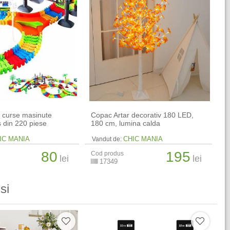
la curse masinute
Copac Artar decorativ 180 LED,
 din 220 piese
180 cm, lumina calda
IC MANIA
CHIC MANIA
Vandut de:
80
195
Cod produs
lei
lei
17349
si