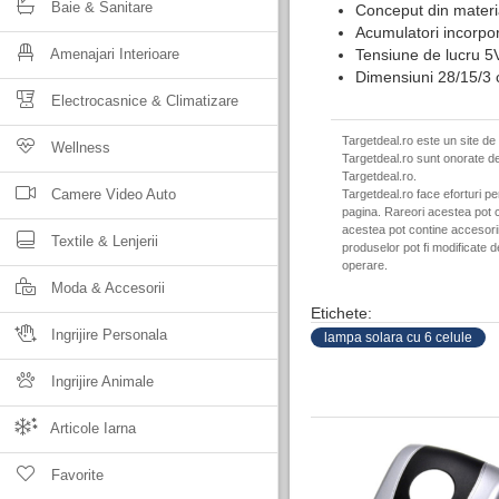
Baie & Sanitare
Conceput din materi
Acumulatori incorp
Amenajari Interioare
Tensiune de lucru 5
Dimensiuni 28/15/3
Electrocasnice & Climatizare
Targetdeal.ro este un site de
Wellness
Targetdeal.ro sunt onorate de
Targetdeal.ro.
Camere Video Auto
Targetdeal.ro face eforturi p
pagina. Rareori acestea pot c
acestea pot contine accesorii 
Textile & Lenjerii
produselor pot fi modificate 
operare.
Moda & Accesorii
Etichete:
Ingrijire Personala
lampa solara cu 6 celule
Ingrijire Animale
Articole Iarna
Favorite