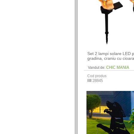
Set 2 lampi solare LED 
gradina, craniu cu cioar
CHIC MANIA
Vandut de:
Cod produs
28845