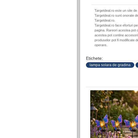
Targetdeal.ro este un site de
Targetdeal.ro sunt onorate de
Targetdeal.ro.
Targetdeal.ro face eforturi p
pagina. Rareori acestea pot c
acestea pot contine accesorii 
produselor pot fi modificate 
operare.
Etichete:
lampa solara de gradina