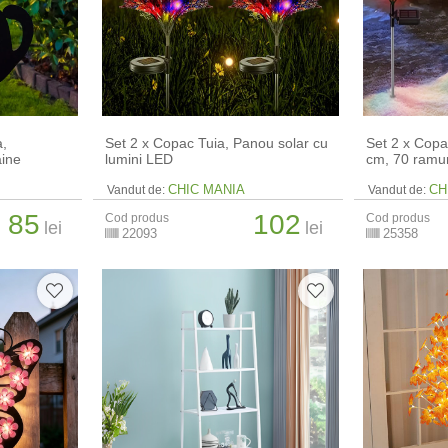
a,
Set 2 x Copac Tuia, Panou solar cu
Set 2 x Copa
aine
lumini LED
cm, 70 ramur
CHIC MANIA
CH
Vandut de:
Vandut de:
85
102
Cod produs
Cod produs
lei
lei
22093
25358