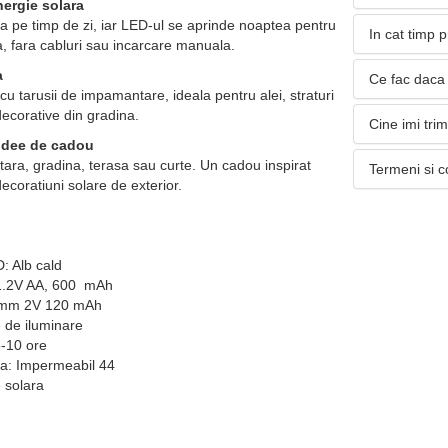
ergie solara
ia pe timp de zi, iar LED-ul se aprinde noaptea pentru
In cat timp 
a, fara cabluri sau incarcare manuala.
a
Ce fac daca 
u tarusii de impamantare, ideala pentru alei, straturi
 decorative din gradina.
Cine imi tri
 idee de cadou
 tara, gradina, terasa sau curte. Un cadou inspirat
Termeni si c
 decoratiuni solare de exterior.
: Alb cald
: 1.2V AA, 600 mAh
0 mm 2V 120 mAh
 de iluminare
8-10 ore
a: Impermeabil 44
 solara