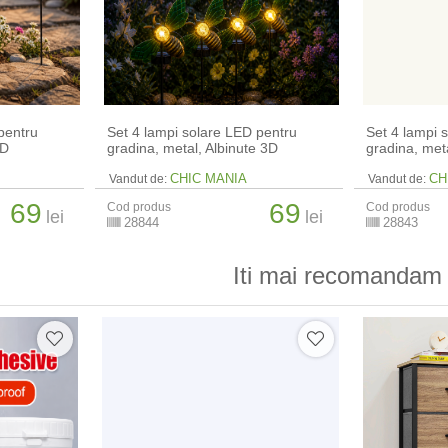
pentru
Set 4 lampi solare LED pentru
Set 4 lampi 
3D
gradina, metal, Albinute 3D
gradina, meta
CHIC MANIA
CH
Vandut de:
Vandut de:
69
69
Cod produs
Cod produs
lei
lei
28844
28843
Iti mai recomandam 