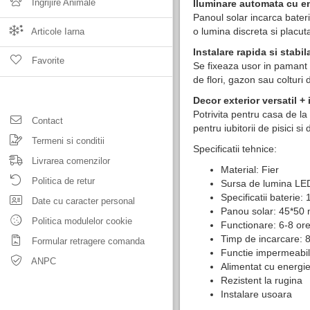
Ingrijire Animale
Iluminare automata cu en
Panoul solar incarca bater
o lumina discreta si placut
Articole Iarna
Instalare rapida si stabil
Favorite
Se fixeaza usor in pamant c
de flori, gazon sau colturi
Decor exterior versatil +
Potrivita pentru casa de la
Contact
pentru iubitorii de pisici si
Termeni si conditii
Specificatii tehnice:
Livrarea comenzilor
Material: Fier
Politica de retur
Sursa de lumina LED
Specificatii baterie
Date cu caracter personal
Panou solar: 45*5
Politica modulelor cookie
Functionare: 6-8 ore
Timp de incarcare: 
Formular retragere comanda
Functie impermeabil
ANPC
Alimentat cu energie
Rezistent la rugina
Instalare usoara