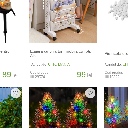
pentru
Etajera cu 5 rafturi, mobila cu roti,
Pietricele de
a
Alb
CHIC MANIA
CH
Vandut de:
Vandut de:
89
99
Cod produs
Cod produs
lei
lei
28574
15322