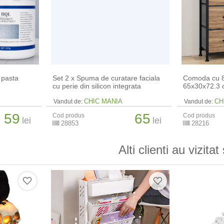
 pasta
Set 2 x Spuma de curatare faciala
Comoda cu 8 
cu perie din silicon integrata
65x30x72.3
CHIC MANIA
CH
Vandut de:
Vandut de:
59
65
Cod produs
Cod produs
lei
lei
28853
28216
Alti clienti au vizitat 