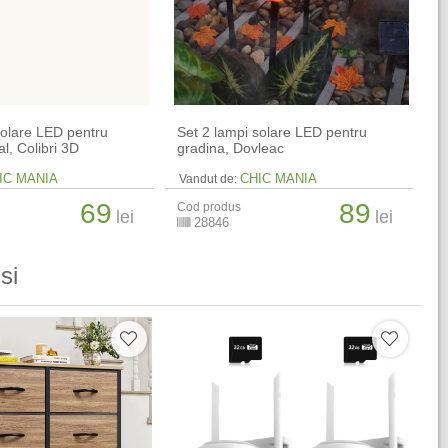
solare LED pentru
Set 2 lampi solare LED pentru
l, Colibri 3D
gradina, Dovleac
IC MANIA
CHIC MANIA
Vandut de:
69
89
Cod produs
lei
lei
28846
si