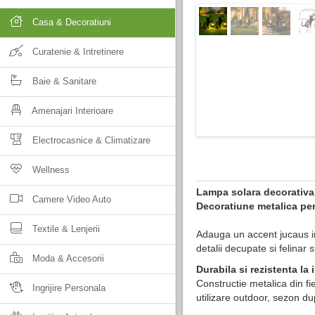
Casa & Decoratiuni
Curatenie & Intretinere
Baie & Sanitare
Amenajari Interioare
Electrocasnice & Climatizare
Wellness
Lampa solara decorativa
Camere Video Auto
Decoratiune metalica pen
Textile & Lenjerii
Adauga un accent jucaus in
detalii decupate si felina
Moda & Accesorii
Durabila si rezistenta la 
Constructie metalica din fi
Ingrijire Personala
utilizare outdoor, sezon d