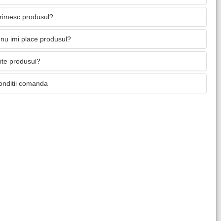
primesc produsul?
nu imi place produsul?
mite produsul?
onditii comanda