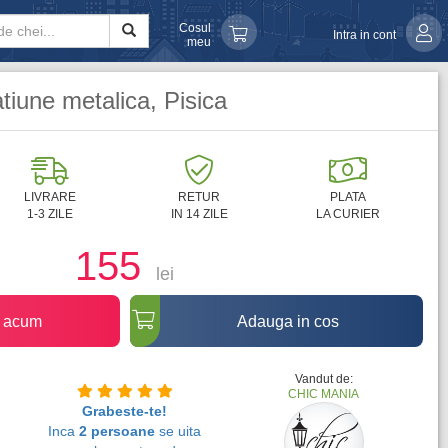
Cosul
Intra in cont
meu
tiune metalica, Pisica
LIVRARE
RETUR
PLATA
1-3 ZILE
IN 14 ZILE
LA CURIER
155
lei
 acum
Adauga in cos
Vandut de:
CHIC MANIA
Grabeste-te!
Inca
2 persoane
se uita