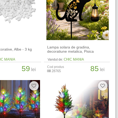
Lampa solara de gradina,
corative, Albe - 3 kg
decoratiune metalica, Pisica
IC MANIA
CHIC MANIA
Vandut de:
59
85
Cod produs
lei
lei
28765