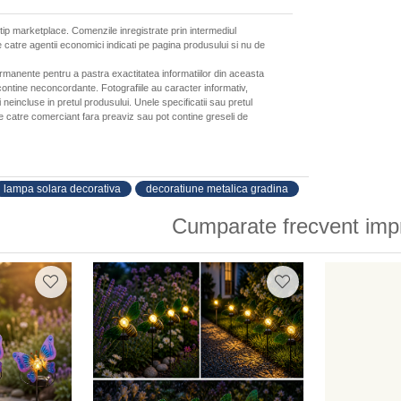
 tip marketplace. Comenzile inregistrate prin intermediul
 catre agentii economici indicati pe pagina produsului si nu de
ermanente pentru a pastra exactitatea informatiilor din aceasta
ontine neconcordante. Fotografiile au caracter informativ,
neincluse in pretul produsului. Unele specificatii sau pretul
de catre comerciant fara preaviz sau pot contine greseli de
lampa solara decorativa
decoratiune metalica gradina
Cumparate frecvent imp