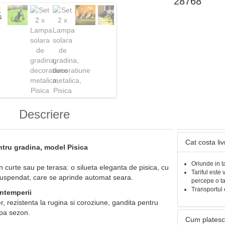
28768
Descriere
Cat costa li
tru gradina, model Pisica
Oriunde in t
 curte sau pe terasa: o silueta eleganta de pisica, cu
Tariful este 
r suspendat, care se aprinde automat seara.
percepe o t
Transportul 
intemperii
er, rezistenta la rugina si coroziune, gandita pentru
upa sezon.
Cum platesc