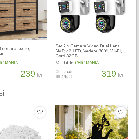
Set 2 x Camera Video Dual Lens
sertare textile,
6MP, 42 LED, Vedere 360°, Wi-Fi,
 cm
Card 32GB
IC MANIA
CHIC MANIA
Vandut de:
239
319
Cod produs
lei
lei
27953
si