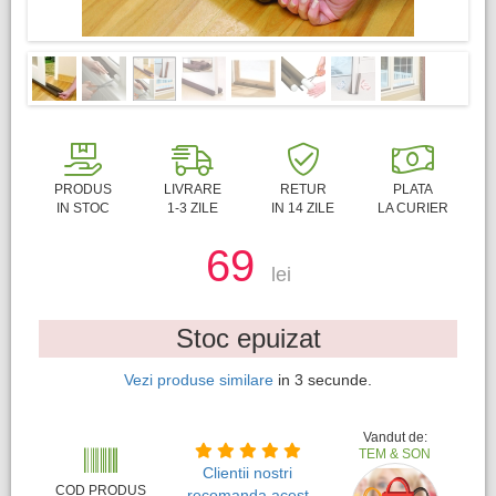
PRODUS
LIVRARE
RETUR
PLATA
IN STOC
1-3 ZILE
IN 14 ZILE
LA CURIER
69
lei
Stoc epuizat
Vezi produse similare
in
3
secunde.
Vandut de:
TEM & SON
Clientii nostri
COD PRODUS
recomanda acest