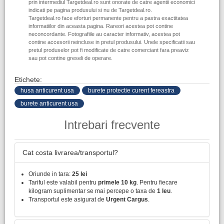
prin intermediul Targetdeal.ro sunt onorate de catre agentii economici
indicati pe pagina produsului si nu de Targetdeal.ro.
Targetdeal.ro face eforturi permanente pentru a pastra exactitatea
informatiilor din aceasta pagina. Rareori acestea pot contine
neconcordante. Fotografiile au caracter informativ, acestea pot
contine accesorii neincluse in pretul produsului. Unele specificatii sau
pretul produselor pot fi modificate de catre comerciant fara preaviz
sau pot contine greseli de operare.
Etichete:
husa anticurent usa
burete protectie curent fereastra
burete anticurent usa
Intrebari frecvente
Cat costa livrarea/transportul?
Oriunde in tara:
25 lei
Tariful este valabil pentru
primele 10 kg
. Pentru fiecare
kilogram suplimentar se mai percepe o taxa de
1 leu
.
Transportul este asigurat de
Urgent Cargus
.