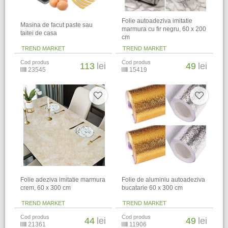
Folie autoadeziva imitatie
Masina de facut paste sau
marmura cu fir negru, 60 x 200
taitei de casa
cm
TREND MARKET
TREND MARKET
Cod produs
Cod produs
113
lei
49
lei
23545
15419
Folie adeziva imitatie marmura
Folie de aluminiu autoadeziva
crem, 60 x 300 cm
bucatarie 60 x 300 cm
TREND MARKET
TREND MARKET
Cod produs
Cod produs
44
lei
49
lei
21361
11906