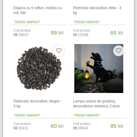
Etajera cu 5 rafturi, mobila cu
Pietricele decorative, Albe - 3
roti, Alb
kg
TREND MARKET
TREND MARKET
Cod produs
Cod produs
99
lei
65
lei
28637
15398
Pietricele decorative, Negre -
Lampa solara de gradina,
3 kg
decoratiune metalica, Caine
TREND MARKET
TREND MARKET
Cod produs
Cod produs
60
lei
85
lei
26411
28834