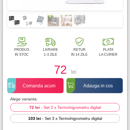
PRODUS
LIVRARE
RETUR
PLATA
IN STOC
1-3 ZILE
IN 14 ZILE
LA CURIER
72
lei
Comanda acum
Adauga in cos
Alege varianta:
72 lei
-
Set 2 x Termohigrometru digital
103 lei
-
Set 3 x Termohigrometru digital