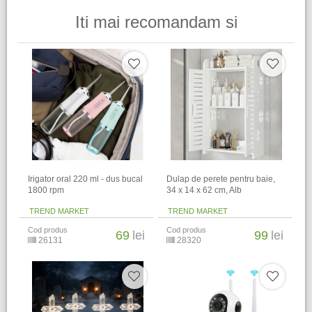
Iti mai recomandam si
Irigator oral 220 ml - dus bucal
Dulap de perete pentru baie,
1800 rpm
34 x 14 x 62 cm​, Alb
TREND MARKET
TREND MARKET
Cod produs
Cod produs
69
lei
99
lei
26131
28320