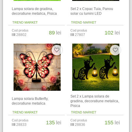
Lampa solara de gradina,
Set 2 x Copac Tuia, Panou
decoratiune metalica, Pisica
solar cu lumini LED
TREND MARKET
TREND MARKET
Cod produs
Cod produs
89
lei
102
lei
28802
27807
Set 2 x Lampa solara de
Lampa solara Butterfly,
gradina, decoratiune metalica,
decoratiune metalica
Pisica
TREND MARKET
TREND MARKET
Cod produs
Cod produs
135
lei
155
lei
28833
28836