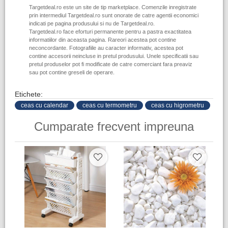
Targetdeal.ro este un site de tip marketplace. Comenzile inregistrate
prin intermediul Targetdeal.ro sunt onorate de catre agentii economici
indicati pe pagina produsului si nu de Targetdeal.ro.
Targetdeal.ro face eforturi permanente pentru a pastra exactitatea
informatiilor din aceasta pagina. Rareori acestea pot contine
neconcordante. Fotografiile au caracter informativ, acestea pot
contine accesorii neincluse in pretul produsului. Unele specificatii sau
pretul produselor pot fi modificate de catre comerciant fara preaviz
sau pot contine greseli de operare.
Etichete:
ceas cu calendar
ceas cu termometru
ceas cu higrometru
Cumparate frecvent impreuna