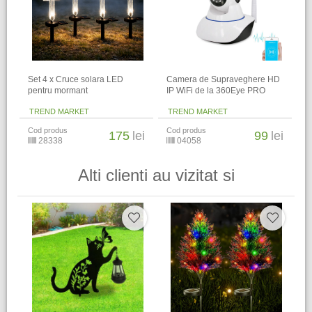
Set 4 x Cruce solara LED
Camera de Supraveghere HD
pentru mormant
IP WiFi de la 360Eye PRO
TREND MARKET
TREND MARKET
Cod produs
Cod produs
175
lei
99
lei
28338
04058
Alti clienti au vizitat si