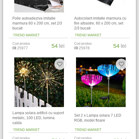
Folie autoadeziva imitatie
Autocolant imitatie marmura cu
marmura 60 x 200 cm, set 2/3
fire albastre, 60 x 200 cm, set
bucati
2/3 bucati
TREND MARKET
TREND MARKET
Cod produs
Cod produs
54
lei
54
lei
25977
25978
Lampa solara artificii cu suport
Set 2 x Lampa solara 7 LED
metalic, 100 LED, lumina
RGB, model floare
calda
TREND MARKET
TREND MARKET
Cod produs
Cod produs