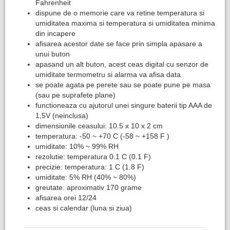
Fahrenheit
dispune de o memorie care va retine temperatura si
umiditatea maxima si temperatura si umiditatea minima
din incapere
afisarea acestor date se face prin simpla apasare a
unui buton
apasand un alt buton, acest ceas digital cu senzor de
umiditate termometru si alarma va afisa data
se poate agata pe perete sau se poate pune pe masa
(sau pe suprafete plane)
functioneaza cu ajutorul unei singure baterii tip AAA de
1,5V (neinclusa)
dimensiunile ceasului: 10.5 x 10 x 2 cm
temperatura: -50 ~ +70 C (-58 ~ +158 F )
umiditate: 10% ~ 99% RH
rezolutie: temperatura 0.1 C (0.1 F)
precizie: temperatura: 1 C (1.8 F)
umiditate: 5% RH (40% ~ 80%)
greutate: aproximativ 170 grame
afisarea orei 12/24
ceas si calendar (luna si ziua)