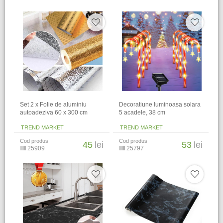
Set 2 x Folie de aluminiu
Decoratiune luminoasa solara
autoadeziva 60 x 300 cm
5 acadele, 38 cm
TREND MARKET
TREND MARKET
Cod produs
Cod produs
45
lei
53
lei
25909
25797