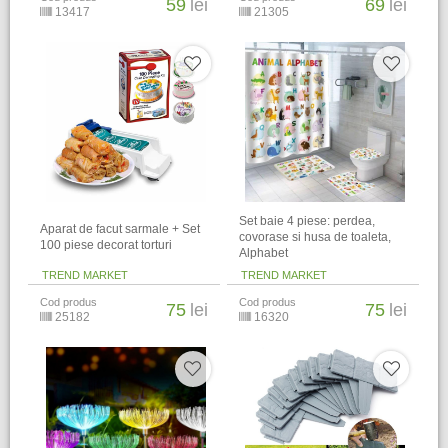
59
lei
69
lei
13417
21305
Set baie 4 piese: perdea,
Aparat de facut sarmale + Set
covorase si husa de toaleta,
100 piese decorat torturi
Alphabet
TREND MARKET
TREND MARKET
Cod produs
Cod produs
75
lei
75
lei
25182
16320