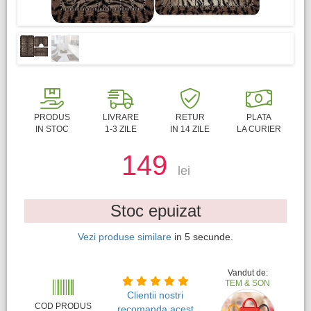
PRODUS
LIVRARE
RETUR
PLATA
IN STOC
1-3 ZILE
IN 14 ZILE
LA CURIER
149
lei
Stoc epuizat
Vezi produse similare
in
4
secunde.
Vandut de:
TEM & SON
Clientii nostri
COD PRODUS
recomanda acest