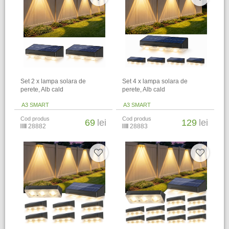
Set 2 x lampa solara de
Set 4 x lampa solara de
perete, Alb cald
perete, Alb cald
A3 SMART
A3 SMART
Cod produs
Cod produs
69
lei
129
lei
28882
28883