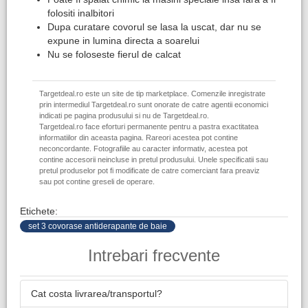
folositi inalbitori
Dupa curatare covorul se lasa la uscat, dar nu se
expune in lumina directa a soarelui
Nu se foloseste fierul de calcat
Targetdeal.ro este un site de tip marketplace. Comenzile inregistrate
prin intermediul Targetdeal.ro sunt onorate de catre agentii economici
indicati pe pagina produsului si nu de Targetdeal.ro.
Targetdeal.ro face eforturi permanente pentru a pastra exactitatea
informatiilor din aceasta pagina. Rareori acestea pot contine
neconcordante. Fotografiile au caracter informativ, acestea pot
contine accesorii neincluse in pretul produsului. Unele specificatii sau
pretul produselor pot fi modificate de catre comerciant fara preaviz
sau pot contine greseli de operare.
Etichete:
set 3 covorase antiderapante de baie
Intrebari frecvente
Cat costa livrarea/transportul?