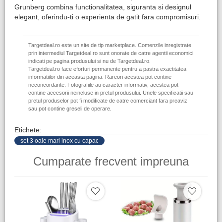
Grunberg combina functionalitatea, siguranta si designul
elegant, oferindu-ti o experienta de gatit fara compromisuri.
Targetdeal.ro este un site de tip marketplace. Comenzile inregistrate
prin intermediul Targetdeal.ro sunt onorate de catre agentii economici
indicati pe pagina produsului si nu de Targetdeal.ro.
Targetdeal.ro face eforturi permanente pentru a pastra exactitatea
informatiilor din aceasta pagina. Rareori acestea pot contine
neconcordante. Fotografiile au caracter informativ, acestea pot
contine accesorii neincluse in pretul produsului. Unele specificatii sau
pretul produselor pot fi modificate de catre comerciant fara preaviz
sau pot contine greseli de operare.
Etichete:
set 3 oale mari inox cu capac
Cumparate frecvent impreuna