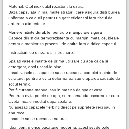
Material: Otel inoxidabil rezistent la uzura
Baza capsulata in mai multe straturi, care asigura distribuirea
uniforma a caldurii pentru un gatit eficient si fara riscul de
ardere a alimentelor
Manere nituite durabile, pentru o manipulare sigura
Capace din sticla termorezistenta cu margini metalice, ideale
pentru a monitoriza procesul de gatire fara a ridica capacul
Instructiuni de utilizare si intretinere:
Spalati vasele inainte de prima utilizare cu apa calda si
detergent, apoi uscati-le bine.
Lasati vasele si capacele sa se raceasca complet inainte de
curatare, pentru a evita deformarea sau craparea cauzate de
socul termic.
Pot fi curatate manual sau in masina de spalat vase.
Pentru a evita petele de apa, se recomanda uscarea lor cu o
laveta moale imediat dupa spalare.
Nu asezati capacele fierbinti direct pe suprafete reci sau in
apa rece.
Lasati-le sa se raceasca natural
Ideal pentru orice bucatarie moderna, acest set de oale