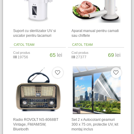
Suport cu sterilizator UV si
Aparat manual pentru carnati
uscator pentru tacamuri
sau chiftele
CATOL TEAM
CATOL TEAM
Cod produs
Cod produs
65
lei
69
lei
19756
27377
Radio ROVOLT NS-8068BT
Set 2 x Autocolant geamuri
Vintage, FM/AM/SW,
300 x 75 cm, protectie UV, kit
Bluetooth
montaj inclus