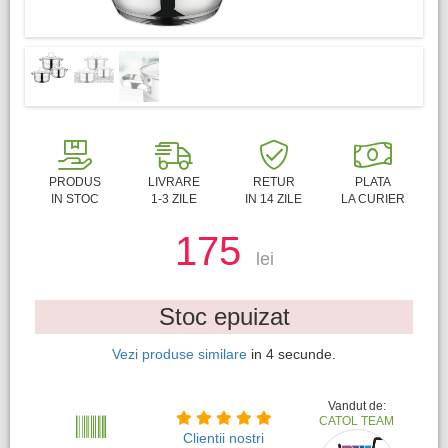
PRODUS
LIVRARE
RETUR
PLATA
IN STOC
1-3 ZILE
IN 14 ZILE
LA CURIER
175
lei
Stoc epuizat
Vezi produse similare
in
4
secunde.
Vandut de:
CATOL TEAM
Clientii nostri