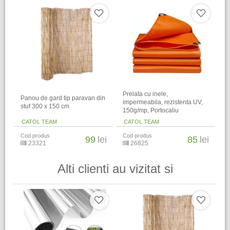
Prelata cu inele,
Panou de gard tip paravan din
impermeabila, rezistenta UV,
stuf 300 x 150 cm
150g/mp, Portocaliu
CATOL TEAM
CATOL TEAM
Cod produs
Cod produs
99
lei
85
lei
23321
26825
Alti clienti au vizitat si