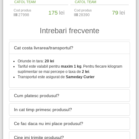
CATOL TEAM
CATOL TEAM
Cod produs
Cod produs
175
lei
79
lei
27998
28390
Intrebari frecvente
Cat costa livrarea/transportul?
Oriunde in tara:
20 lei
Tariful este valabil pentru
maxim 1 kg
. Pentru fiecare kilogram
suplimentar se mai percepe o taxa de
2 lei
.
Transportul este asigurat de
Sameday Curier
Cum platesc produsul?
In cat timp primesc produsul?
Ce fac daca nu imi place produsul?
Cine imi trimite produsul?