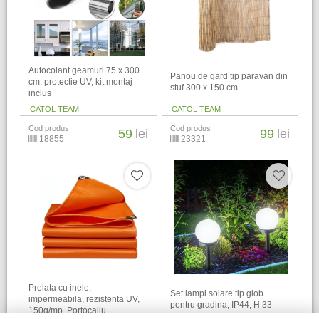
Autocolant geamuri 75 x 300
Panou de gard tip paravan din
cm, protectie UV, kit montaj
stuf 300 x 150 cm
inclus
CATOL TEAM
CATOL TEAM
Cod produs
Cod produs
59
lei
99
lei
18855
23321
Prelata cu inele,
Set lampi solare tip glob
impermeabila, rezistenta UV,
pentru gradina, IP44, H 33
150g/mp, Portocaliu