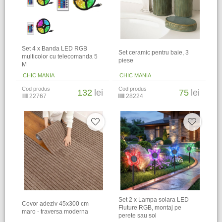
Set 4 x Banda LED RGB
Set ceramic pentru baie, 3
multicolor cu telecomanda 5
piese
M
CHIC MANIA
CHIC MANIA
Cod produs
Cod produs
132
lei
75
lei
22767
28224
Set 2 x Lampa solara LED
Covor adeziv 45x300 cm
Fluture RGB, montaj pe
maro - traversa moderna
perete sau sol