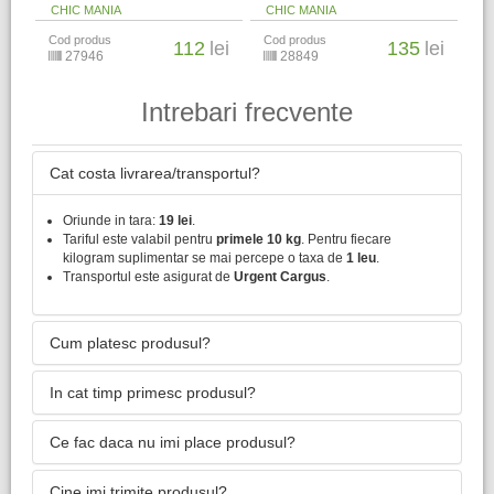
CHIC MANIA
CHIC MANIA
Cod produs
Cod produs
112
lei
135
lei
27946
28849
Intrebari frecvente
Cat costa livrarea/transportul?
Oriunde in tara:
19 lei
.
Tariful este valabil pentru
primele 10 kg
. Pentru fiecare
kilogram suplimentar se mai percepe o taxa de
1 leu
.
Transportul este asigurat de
Urgent Cargus
.
Cum platesc produsul?
In cat timp primesc produsul?
Ce fac daca nu imi place produsul?
Cine imi trimite produsul?