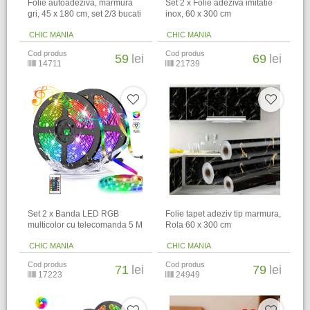
Folie autoadeziva, marmura
Set 2 x Folie adeziva imitatie
gri, 45 x 180 cm, set 2/3 bucati
inox, 60 x 300 cm
CHIC MANIA
CHIC MANIA
Cod produs
Cod produs
59
lei
69
lei
14711
21739
Set 2 x Banda LED RGB
Folie tapet adeziv tip marmura,
multicolor cu telecomanda 5 M
Rola 60 x 300 cm
CHIC MANIA
CHIC MANIA
Cod produs
Cod produs
71
lei
79
lei
17223
24949