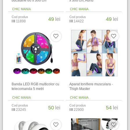
bucatarie 60 x 300 cm
x 300 cm, Auriu
CHIC MANIA
CHIC MANIA
Cod produs
Cod produs
49
lei
49
lei
11898
14422
Banda LED RGB multicolor cu
Aparat tonifiere musculara -
telecomanda 5 metri
Thigh Master
CHIC MANIA
CHIC MANIA
Cod produs
Cod produs
50
lei
54
lei
23245
22900