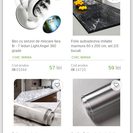
Bec cu senzor de miscare fara
Folie autoadeziva imitatie
fir - 7 leduri Light Angel 360
marmura 60 x 200 cm, set 2/3
grade
bucati
CHIC MANIA
CHIC MANIA
Cod produs
Cod produs
57
lei
59
lei
01044
14710