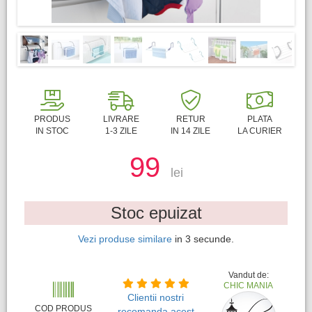
PRODUS
LIVRARE
RETUR
PLATA
IN STOC
1-3 ZILE
IN 14 ZILE
LA CURIER
99
lei
Stoc epuizat
Vezi produse similare
in
2
secunde.
Vandut de:
CHIC MANIA
Clientii nostri
COD PRODUS
recomanda acest