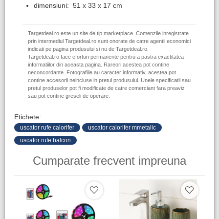
dimensiuni: 51 x 33 x 17 cm
Targetdeal.ro este un site de tip marketplace. Comenzile inregistrate
prin intermediul Targetdeal.ro sunt onorate de catre agentii economici
indicati pe pagina produsului si nu de Targetdeal.ro.
Targetdeal.ro face eforturi permanente pentru a pastra exactitatea
informatiilor din aceasta pagina. Rareori acestea pot contine
neconcordante. Fotografiile au caracter informativ, acestea pot
contine accesorii neincluse in pretul produsului. Unele specificatii sau
pretul produselor pot fi modificate de catre comerciant fara preaviz
sau pot contine greseli de operare.
Etichete:
uscator rufe calorifer
uscator calorifer mmetalic
uscator rufe balcon
Cumparate frecvent impreuna