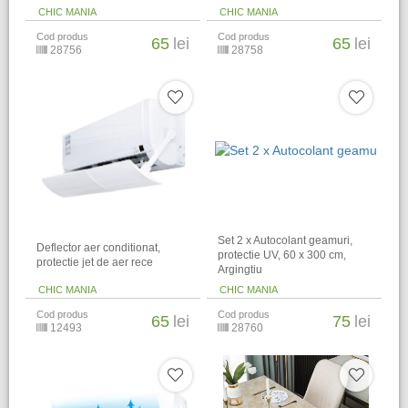
CHIC MANIA
CHIC MANIA
Cod produs
Cod produs
65
lei
65
lei
28756
28758
Set 2 x Autocolant geamuri,
Deflector aer conditionat,
protectie UV, 60 x 300 cm,
protectie jet de aer rece
Argingtiu
CHIC MANIA
CHIC MANIA
Cod produs
Cod produs
65
lei
75
lei
12493
28760