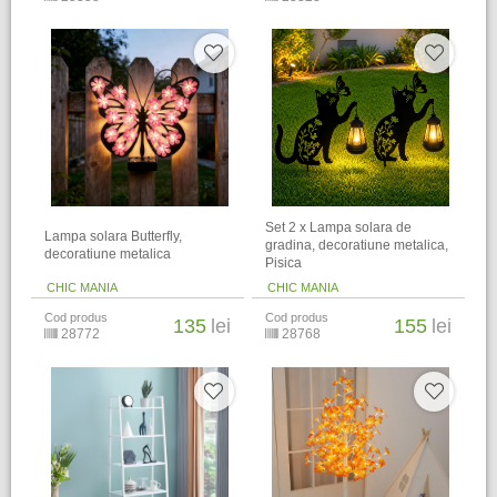
Set 2 x Lampa solara de
Lampa solara Butterfly,
gradina, decoratiune metalica,
decoratiune metalica
Pisica
CHIC MANIA
CHIC MANIA
Cod produs
Cod produs
135
lei
155
lei
28772
28768