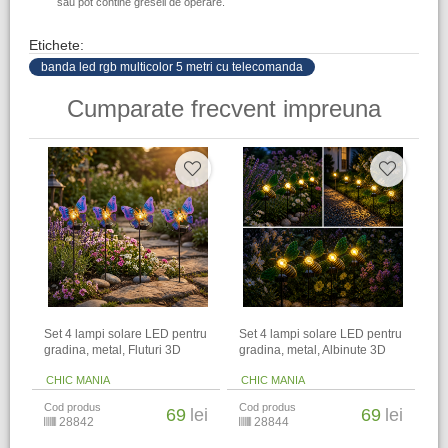
sau pot contine greseli de operare.
Etichete:
banda led rgb multicolor 5 metri cu telecomanda
Cumparate frecvent impreuna
Set 4 lampi solare LED pentru
Set 4 lampi solare LED pentru
gradina, metal, Fluturi 3D
gradina, metal, Albinute 3D
CHIC MANIA
CHIC MANIA
Cod produs
Cod produs
69
lei
69
lei
28842
28844