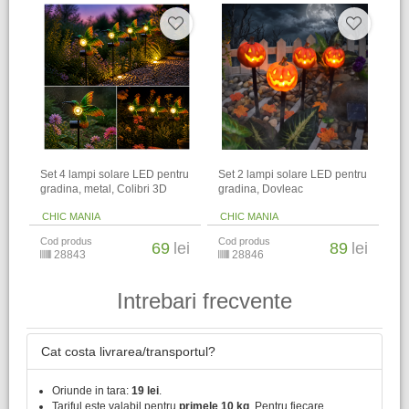
Set 4 lampi solare LED pentru
Set 2 lampi solare LED pentru
gradina, metal, Colibri 3D
gradina, Dovleac
CHIC MANIA
CHIC MANIA
Cod produs
Cod produs
69
lei
89
lei
28843
28846
Intrebari frecvente
Cat costa livrarea/transportul?
Oriunde in tara:
19 lei
.
Tariful este valabil pentru
primele 10 kg
. Pentru fiecare