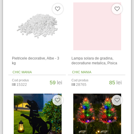
Pietricele decorative, Albe - 3
Lampa solara de gradina,
kg
decoratiune metalica, Pisica
CHIC MANIA
CHIC MANIA
Cod produs
Cod produs
59
lei
85
lei
15322
28765