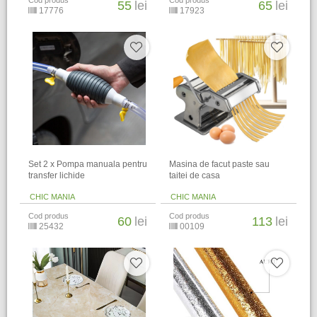
Cod produs
Cod produs
55
lei
65
lei
17776
17923
Set 2 x Pompa manuala pentru
Masina de facut paste sau
transfer lichide
taitei de casa
CHIC MANIA
CHIC MANIA
Cod produs
Cod produs
60
lei
113
lei
25432
00109