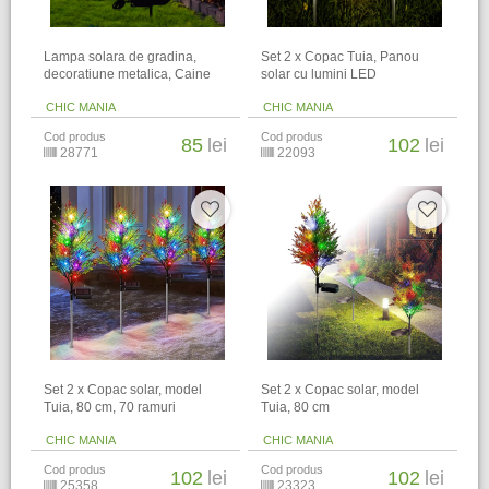
Lampa solara de gradina,
Set 2 x Copac Tuia, Panou
decoratiune metalica, Caine
solar cu lumini LED
CHIC MANIA
CHIC MANIA
Cod produs
Cod produs
85
lei
102
lei
28771
22093
Set 2 x Copac solar, model
Set 2 x Copac solar, model
Tuia, 80 cm, 70 ramuri
Tuia, 80 cm
CHIC MANIA
CHIC MANIA
Cod produs
Cod produs
102
lei
102
lei
25358
23323