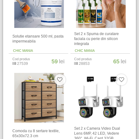
Set 2 x Spuma de curatare
Solutie etansare 500 ml, pasta
faciala cu perie din silicon
impermeabila
integrata
CHIC MANIA
CHIC MANIA
Cod produs
Cod produs
59
lei
65
lei
27539
28853
Set 2 x Camera Video Dual
Comoda cu 8 sertare textile,
Lens 6MP, 42 LED, Vedere
65x30x72.3 cm
360°, Wi-Fi, Card 32GB