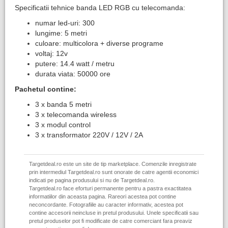
Specificatii tehnice banda LED RGB cu telecomanda:
numar led-uri: 300
lungime: 5 metri
culoare: multicolora + diverse programe
voltaj: 12v
putere: 14.4 watt / metru
durata viata: 50000 ore
Pachetul contine:
3 x banda 5 metri
3 x telecomanda wireless
3 x modul control
3 x transformator 220V / 12V / 2A
Targetdeal.ro este un site de tip marketplace. Comenzile inregistrate
prin intermediul Targetdeal.ro sunt onorate de catre agentii economici
indicati pe pagina produsului si nu de Targetdeal.ro.
Targetdeal.ro face eforturi permanente pentru a pastra exactitatea
informatiilor din aceasta pagina. Rareori acestea pot contine
neconcordante. Fotografiile au caracter informativ, acestea pot
contine accesorii neincluse in pretul produsului. Unele specificatii sau
pretul produselor pot fi modificate de catre comerciant fara preaviz