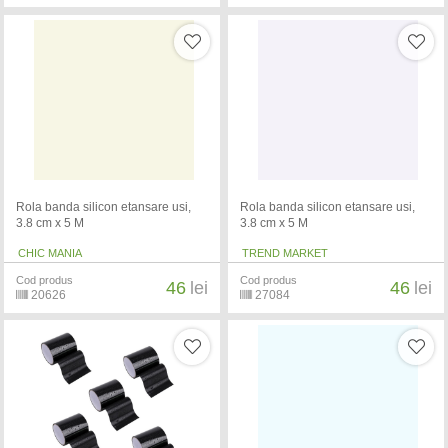
Rola banda silicon etansare usi,
Rola banda silicon etansare usi,
3.8 cm x 5 M
3.8 cm x 5 M
CHIC MANIA
TREND MARKET
Cod produs
Cod produs
46
lei
46
lei
20626
27084