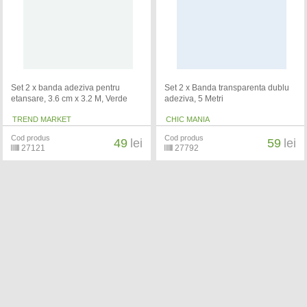
Set 2 x banda adeziva pentru
Set 2 x Banda transparenta dublu
etansare, 3.6 cm x 3.2 M, Verde
adeziva, 5 Metri
TREND MARKET
CHIC MANIA
Cod produs
Cod produs
49
lei
59
lei
27121
27792