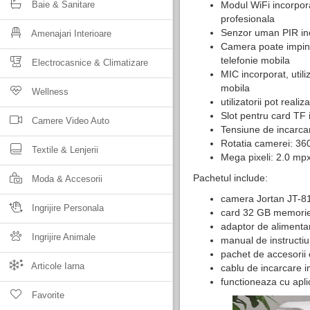
Baie & Sanitare
Modul WiFi incorpor
profesionala
Senzor uman PIR in
Amenajari Interioare
Camera poate impinge
telefonie mobila
Electrocasnice & Climatizare
MIC incorporat, utiliz
mobila
Wellness
utilizatorii pot reali
Slot pentru card TF
Camere Video Auto
Tensiune de incarca
Rotatia camerei: 36
Textile & Lenjerii
Mega pixeli: 2.0 mp
Pachetul include:
Moda & Accesorii
camera Jortan JT-
Ingrijire Personala
card 32 GB memori
adaptor de alimenta
Ingrijire Animale
manual de instructiu
pachet de accesorii
Articole Iarna
cablu de incarcare 
functioneaza cu apl
Favorite