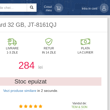
Cosul
Intra in cont
meu
card 32 GB, JT-8161QJ
LIVRARE
RETUR
PLATA
1-3 ZILE
IN 14 ZILE
LA CURIER
284
lei
Stoc epuizat
Vezi produse similare
in
1
secunde.
Vandut de:
TEM & SON