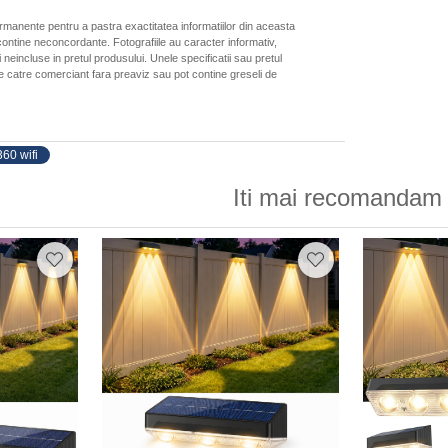
ermanente pentru a pastra exactitatea informatiilor din aceasta
ontine neconcordante. Fotografiile au caracter informativ,
neincluse in pretul produsului. Unele specificatii sau pretul
de catre comerciant fara preaviz sau pot contine greseli de
60 wifi
Iti mai recomandam 