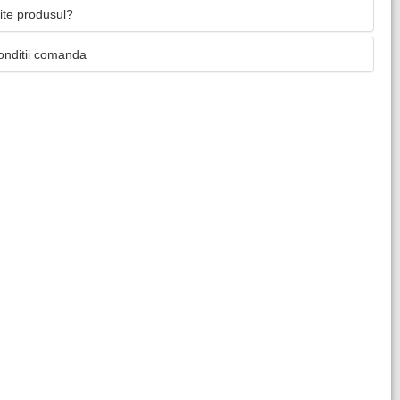
mite produsul?
onditii comanda