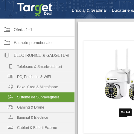
Bricolaj & Gradina
Bucatarie &
Unelte & Scule
Jucarii, Copii 
Oferta 1+1
Pachete promotionale
ELECTRONICE & GADGETURI
Telefoane & Smartwatch-uri
PC, Periferice & WiFi
Boxe, Casti & Microfoane
Sisteme de Supraveghere
Gaming & Drone
Iluminat & Electrice
Cabluri & Baterii Externe