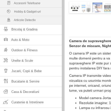
Accesorii Telefoane
Hobby & Gadget-uri
Articole Detectiv
Bricolaj & Gradina
Auto & Moto
Camera de supraveghere 
Senzor de miscare, Night 
Outdoor & Fitness
O camera IP este un sistem 
multe domenii pentru a va 
Unelte & Scule
supraveghere IP este pur si 
pentru instalarea DIY fara 
Jucarii, Copii & Bebe
Camera IP transmite videocli
vizualiza cu usurinta monit
Bucatarie & Servire
pe internet, oricand, oriun
lume, va puteti urmari prop
Casa & Decoratiuni
Model camera Jorta
Curatenie & Intretinere
Rezolutie imagine: 
Lampa cu infrarosu 