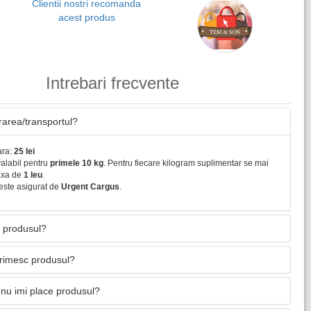
Clientii nostri recomanda
acest produs
Intrebari frecvente
vrarea/transportul?
ara:
25 lei
valabil pentru
primele 10 kg
. Pentru fiecare kilogram suplimentar se mai
axa de
1 leu
.
este asigurat de
Urgent Cargus
.
 produsul?
primesc produsul?
nu imi place produsul?