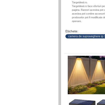
Targetdeal.ro.
Targetdeal.ro face eforturi p
pagina. Rareori acestea pot c
acestea pot contine accesorii 
produselor pot fi modificate 
operare.
Etichete:
camera de supraveghere ip 3