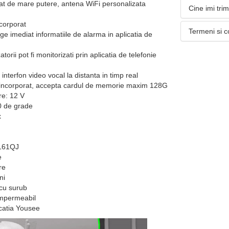
at de mare putere, antena WiFi personalizata
Cine imi tri
corporat
Termeni si c
 imediat informatiile de alarma in aplicatia de
atorii pot fi monitorizati prin aplicatia de telefonie
za interfon video vocal la distanta in timp real
 incorporat, accepta cardul de memorie maxim 128G
re: 12 V
0 de grade
x
8161QJ
e
re
ni
 cu surub
impermeabil
icatia Yousee