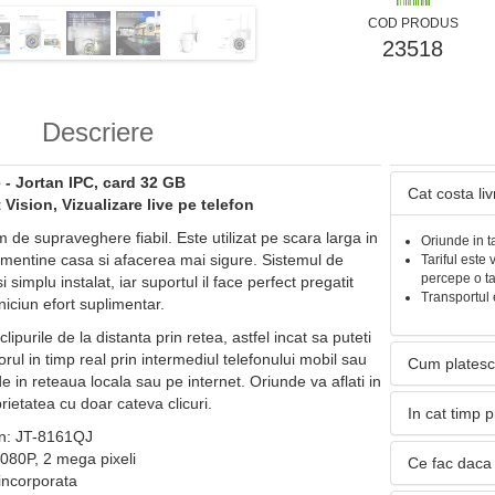
COD PRODUS
23518
Descriere
- Jortan IPC, card 32 GB
Cat costa li
Vision, Vizualizare live pe telefon
de supraveghere fiabil. Este utilizat pe scara larga in
Oriunde in t
mentine casa si afacerea mai sigure. Sistemul de
Tariful este 
percepe o t
simplu instalat, iar suportul il face perfect pregatit
Transportul 
niciun efort suplimentar.
purile de la distanta prin retea, astfel incat sa puteti
orul in timp real prin intermediul telefonului mobil sau
Cum platesc
de in reteaua locala sau pe internet. Oriunde va aflati in
rietatea cu doar cateva clicuri.
In cat timp 
n: JT-8161QJ
1080P, 2 mega pixeli
Ce fac daca 
incorporata