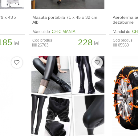
79 x 43 x
Masuta portabila 71 x 45 x 32 cm,
Aeroterma au
Alb
dezaburire
CHIC MANIA
CH
Vandut de:
Vandut de:
185
228
Cod produs
Cod produs
lei
lei
26703
05560