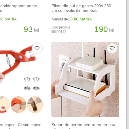
 antiderapante pentru
Pilota din puf de gasca 200x 230
to
cm cu invelis din bumbac
IC MANIA
CHIC MANIA
Vandut de:
93
190
Cod produs
lei
lei
00112
re capse: Cleste capse
Suport de perete pentru router sau