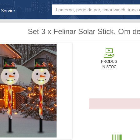
 Servire
& Bebe
Set 3 x Felinar Solar Stick, Om 
PRODUS
IN STOC