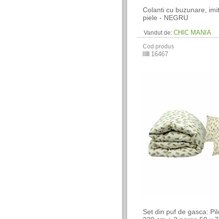
Colanti cu buzunare, imi
piele - NEGRU
CHIC MANIA
Vandut de:
Cod produs
16467
Set din puf de gasca: Pi