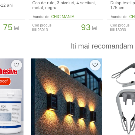
Cos de rufe, 3 niveluri, 4 sectiuni,
Dulap textil 
-12 ani
metal, negru
175 cm
CHIC MANIA
CH
Vandut de:
Vandut de:
75
93
Cod produs
Cod produs
lei
lei
26910
18930
Iti mai recomandam 