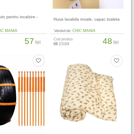
to pentru incalzire -
Husa lavabila moale, capac toaleta
IC MANIA
CHIC MANIA
Vandut de:
57
48
Cod produs
lei
lei
23169