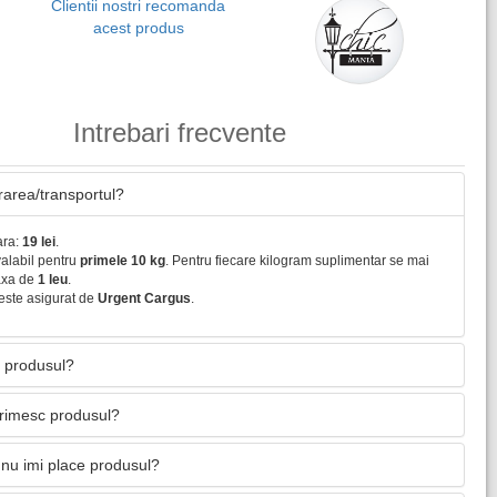
Clientii nostri recomanda
acest produs
Intrebari frecvente
vrarea/transportul?
ara:
19 lei
.
valabil pentru
primele 10 kg
. Pentru fiecare kilogram suplimentar se mai
axa de
1 leu
.
este asigurat de
Urgent Cargus
.
 produsul?
primesc produsul?
nu imi place produsul?