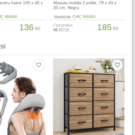
pentru haine 105 x 45 x
Masuta mobila 2 polite, 79 x 43 x
30 cm, Negru
IC MANIA
CHIC MANIA
Vandut de:
136
185
Cod produs
lei
lei
26719
si