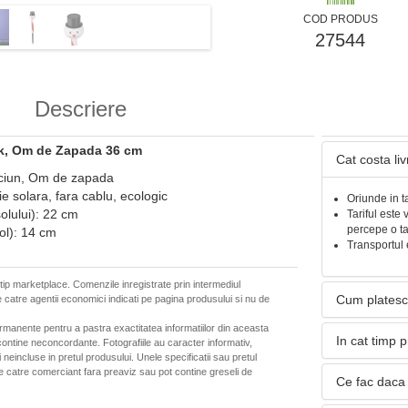
COD PRODUS
27544
Descriere
ick, Om de Zapada 36 cm
Cat costa li
aciun, Om de zapada
e solara, fara cablu, ecologic
Oriunde in t
olului): 22 cm
Tariful este 
percepe o t
ol): 14 cm
Transportul 
 tip marketplace. Comenzile inregistrate prin intermediul
Cum platesc
 catre agentii economici indicati pe pagina produsului si nu de
ermanente pentru a pastra exactitatea informatiilor din aceasta
In cat timp 
ontine neconcordante. Fotografiile au caracter informativ,
neincluse in pretul produsului. Unele specificatii sau pretul
de catre comerciant fara preaviz sau pot contine greseli de
Ce fac daca 