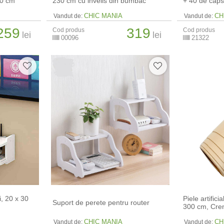
70 cm
230 cm cu invelis din bumbac
+ 40 de cap
CHIC MANIA
CH
Vandut de:
Vandut de:
259
319
Cod produs
Cod produs
lei
lei
00096
21322
i, 20 x 30
Piele artific
Suport de perete pentru router
300 cm, Cr
CHIC MANIA
CH
Vandut de:
Vandut de: