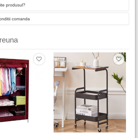
mite produsul?
onditii comanda
reuna