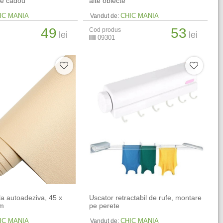
se cadou
alte obiecte
IC MANIA
CHIC MANIA
Vandut de:
49
53
Cod produs
lei
lei
09301
iala autoadeziva, 45 x
Uscator retractabil de rufe, montare
em
pe perete
IC MANIA
CHIC MANIA
Vandut de: