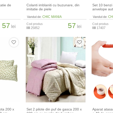
tatie de
Colanti imblaniti cu buzunare, din
Set 10 benzi
imitatie de piele
anvelope au
CHIC MANIA
CH
Vandut de:
Vandut de:
57
57
Cod produs
Cod produs
lei
lei
25852
17407
lota 200 x
Set 2 pilote din puf de gasca 200 x
Aparat atasa