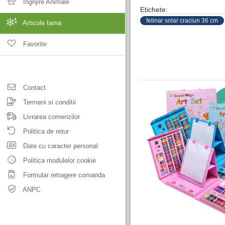
Ingrijire Animale
Etichete:
felinar solar craciun 36 cm
Articole Iarna
Favorite
Contact
Termeni si conditii
Livrarea comenzilor
Politica de retur
Date cu caracter personal
Politica modulelor cookie
Formular retragere comanda
ANPC