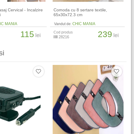
aj Cervical - Incalzire
Comoda cu 8 sertare textile,
i
65x30x72.3 cm
IC MANIA
CHIC MANIA
Vandut de:
115
239
Cod produs
lei
lei
28216
si