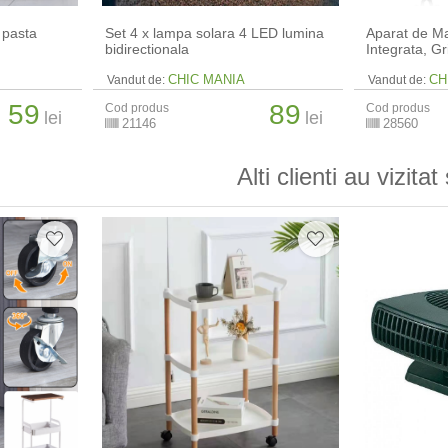
 pasta
Set 4 x lampa solara 4 LED lumina
Aparat de Mas
bidirectionala
Integrata, Gr
CHIC MANIA
CH
Vandut de:
Vandut de:
59
89
Cod produs
Cod produs
lei
lei
21146
28560
Alti clienti au vizitat 