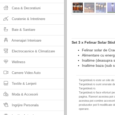
Casa & Decoratiuni
Curatenie & Intretinere
Baie & Sanitare
Amenajari Interioare
Set 3 x Felinar Solar St
Felinar solar de Cr
Electrocasnice & Climatizare
Alimentare cu energi
Inaltime (deasupra s
Wellness
Inaltime baza (sub s
Camere Video Auto
Targetdeal.ro este un site de
Textile & Lenjerii
Targetdeal.ro sunt onorate de
Targetdeal.ro.
Targetdeal.ro face eforturi p
Moda & Accesorii
pagina. Rareori acestea pot c
acestea pot contine accesorii 
Ingrijire Personala
produselor pot fi modificate 
operare.