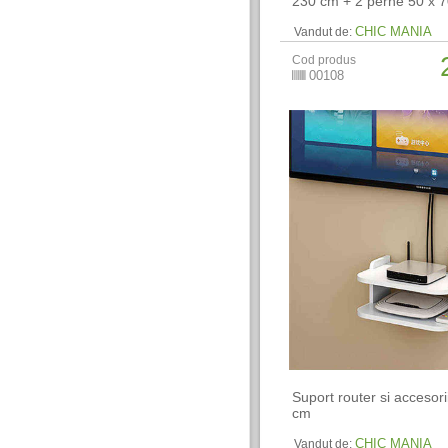
230 cm + 2 perne 50 x 
CHIC MANIA
Vandut de:
Cod produs
00108
Suport router si accesori
cm
CHIC MANIA
Vandut de: