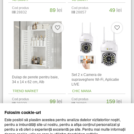
Cod produs
Cod produs
89
lei
49
lei
28832
28857
Set 2 x Camera de
Dulap de perete pentru baie,
supraveghere Wi-Fi, Aplicatie
34 x 14 x 62 cm​, Alb
LIVE
TREND MARKET
CHIC MANIA
Cod produs
Cod produs
99
lei
159
lei
28320
26860
Folosim cookie-uri
Alti clienti au vizitat si
Este posibil să plasăm acestea pentru analiza datelor vizitatorilor noștri,
pentru a îmbunătăți site-ul nostru, pentru a afișa conținut personalizat și
pentru a vă oferi o experiență excelentă pe site. Pentru mai multe informații
despre cookie-urile pe care le utilizăm deschidem setările.