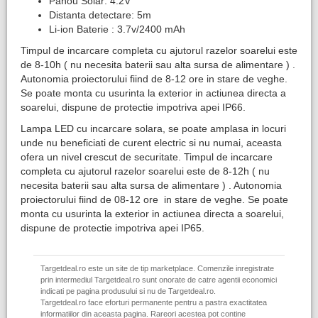
Panou Solar: 4.2V
Distanta detectare: 5m
Li-ion Baterie : 3.7v/2400 mAh
Timpul de incarcare completa cu ajutorul razelor soarelui este
de 8-10h ( nu necesita baterii sau alta sursa de alimentare ) .
Autonomia proiectorului fiind de 8-12 ore in stare de veghe.
Se poate monta cu usurinta la exterior in actiunea directa a
soarelui, dispune de protectie impotriva apei IP66.
Lampa LED cu incarcare solara, se poate amplasa in locuri
unde nu beneficiati de curent electric si nu numai, aceasta
ofera un nivel crescut de securitate. Timpul de incarcare
completa cu ajutorul razelor soarelui este de 8-12h ( nu
necesita baterii sau alta sursa de alimentare ) . Autonomia
proiectorului fiind de 08-12 ore in stare de veghe. Se poate
monta cu usurinta la exterior in actiunea directa a soarelui,
dispune de protectie impotriva apei IP65.
Targetdeal.ro este un site de tip marketplace. Comenzile inregistrate
prin intermediul Targetdeal.ro sunt onorate de catre agentii economici
indicati pe pagina produsului si nu de Targetdeal.ro.
Targetdeal.ro face eforturi permanente pentru a pastra exactitatea
informatiilor din aceasta pagina. Rareori acestea pot contine