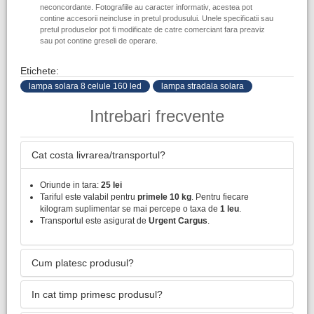
neconcordante. Fotografiile au caracter informativ, acestea pot
contine accesorii neincluse in pretul produsului. Unele specificatii sau
pretul produselor pot fi modificate de catre comerciant fara preaviz
sau pot contine greseli de operare.
Etichete:
lampa solara 8 celule 160 led
lampa stradala solara
Intrebari frecvente
Cat costa livrarea/transportul?
Oriunde in tara:
25 lei
Tariful este valabil pentru
primele 10 kg
. Pentru fiecare
kilogram suplimentar se mai percepe o taxa de
1 leu
.
Transportul este asigurat de
Urgent Cargus
.
Cum platesc produsul?
In cat timp primesc produsul?