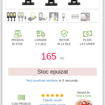
PRODUS
LIVRARE
RETUR
PLATA
IN STOC
1-3 ZILE
IN 14 ZILE
LA CURIER
165
lei
Stoc epuizat
Vezi produse similare
in
4
secunde.
Vandut de:
TEM & SON
Clientii nostri
COD PRODUS
recomanda acest