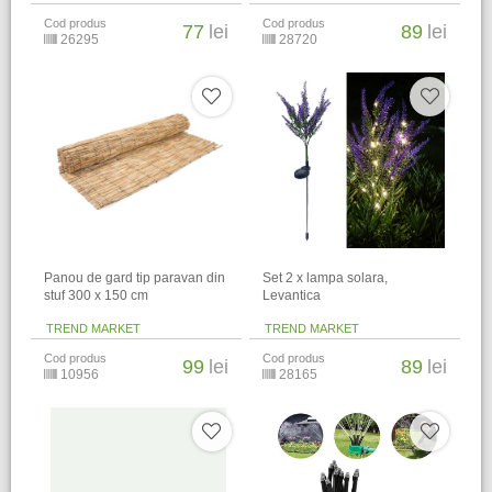
Cod produs
Cod produs
77
lei
89
lei
26295
28720
Panou de gard tip paravan din
Set 2 x lampa solara,
stuf 300 x 150 cm
Levantica
TREND MARKET
TREND MARKET
Cod produs
Cod produs
99
lei
89
lei
10956
28165