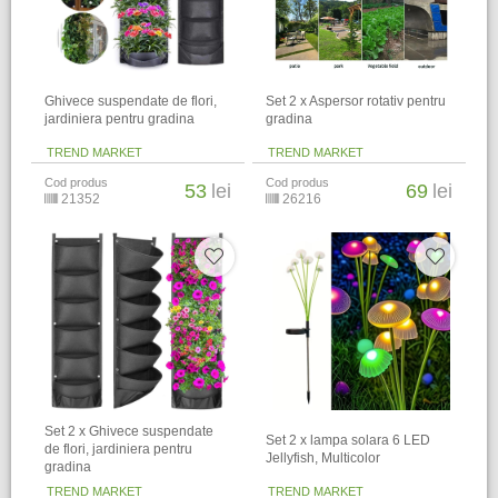
Ghivece suspendate de flori,
Set 2 x Aspersor rotativ pentru
jardiniera pentru gradina
gradina
TREND MARKET
TREND MARKET
Cod produs
Cod produs
53
lei
69
lei
21352
26216
Set 2 x Ghivece suspendate
Set 2 x lampa solara 6 LED
de flori, jardiniera pentru
Jellyfish, Multicolor
gradina
TREND MARKET
TREND MARKET