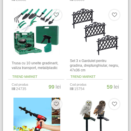
Set 3 x Gardulet pentru
Trusa cu 10 unelte gradinarit,
gradina, dreptunghiular, negru,
valiza transport, metal/plastic
47x36 cm
TREND MARKET
TREND MARKET
Cod produs
Cod produs
99
lei
59
lei
24735
15754