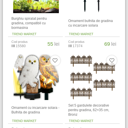
Burghiu spiralat pentru
Ornament bufnita de gradina
gradina, compatibil cu
cu incarcare solara
bormasina
TREND MARKET
TREND MARKET
Cod produs
Cod produs
55
lei
69
lei
15580
17374
Set 5 gardulete decorative
Ornament cu incarcare solara -
pentru gradina, 62×35 cm,
Bufnita de gradina
Bronz
TREND MARKET
TREND MARKET