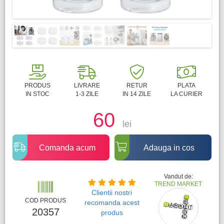
PRODUS
LIVRARE
RETUR
PLATA
IN STOC
1-3 ZILE
IN 14 ZILE
LA CURIER
60
lei
Comanda acum
Adauga in cos
Vandut de:
TREND MARKET
Clientii nostri
COD PRODUS
recomanda acest
20357
produs