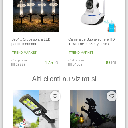
Set 4 x Cruce solara LED
Camera de Supraveghere HD
pentru mormant
IP WiFi de la 360Eye PRO
TREND MARKET
TREND MARKET
Cod produs
Cod produs
175
lei
99
lei
28338
04058
Alti clienti au vizitat si