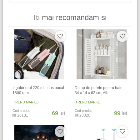
Iti mai recomandam si
Irigator oral 220 ml - dus bucal
Dulap de perete pentru baie,
1800 rpm
34 x 14 x 62 cm​, Alb
TREND MARKET
TREND MARKET
Cod produs
Cod produs
69
lei
99
lei
26131
28320