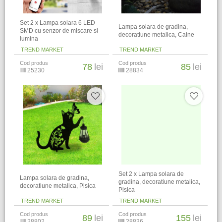
Set 2 x Lampa solara 6 LED
Lampa solara de gradina,
SMD cu senzor de miscare si
decoratiune metalica, Caine
lumina
TREND MARKET
TREND MARKET
Cod produs
Cod produs
78
lei
85
lei
25230
28834
Set 2 x Lampa solara de
Lampa solara de gradina,
gradina, decoratiune metalica,
decoratiune metalica, Pisica
Pisica
TREND MARKET
TREND MARKET
Cod produs
Cod produs
89
lei
155
lei
28802
28836