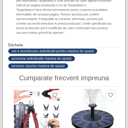
prin intermediul Targetdeal.ro sunt onorate de catre agentii economici
indicati pe pagina produsului si nu de Targetdeal.ro.
Targetdeal.ro face eforturi permanente pentru a pastra exactitatea
informatiilor din aceasta pagina. Rareori acestea pot contine
neconcordante. Fotografiile au caracter informativ, acestea pot
contine accesorii neincluse in pretul produsului. Unele specificatii sau
pretul produselor pot fi modificate de catre comerciant fara preaviz
sau pot contine greseli de operare.
Etichete:
set 4 amortizoare antivibratii pentru masina de spalat
picioruse antivibratie masina de spalat
picioare cauciuc masina de spalat
Cumparate frecvent impreuna