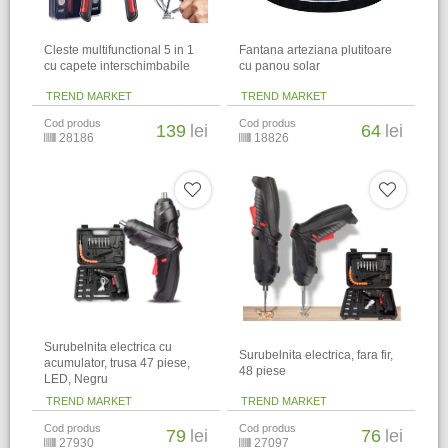
Cleste multifunctional 5 in 1
Fantana arteziana plutitoare
cu capete interschimbabile
cu panou solar
TREND MARKET
TREND MARKET
Cod produs
Cod produs
139
lei
64
lei
28186
18826
Surubelnita electrica cu
Surubelnita electrica, fara fir,
acumulator, trusa 47 piese,
48 piese
LED, Negru
TREND MARKET
TREND MARKET
Cod produs
Cod produs
79
lei
76
lei
27930
27097