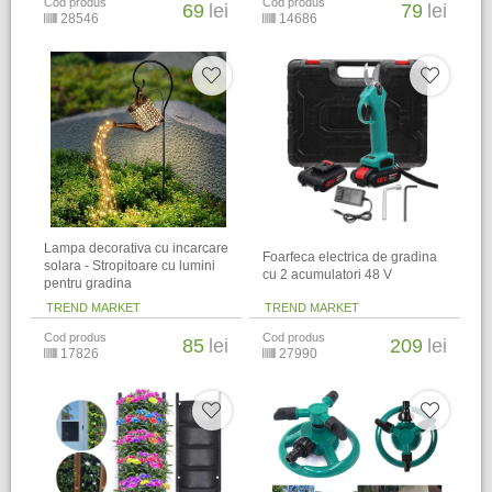
Cod produs
Cod produs
69
lei
79
lei
28546
14686
Lampa decorativa cu incarcare
Foarfeca electrica de gradina
solara - Stropitoare cu lumini
cu 2 acumulatori 48 V
pentru gradina
TREND MARKET
TREND MARKET
Cod produs
Cod produs
85
lei
209
lei
17826
27990