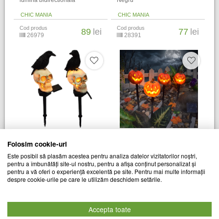
lumina bidirectionala
Negru
CHIC MANIA
CHIC MANIA
Cod produs
Cod produs
89
lei
77
lei
26979
28391
Set 2 lampi solare LED pentru
Set 2 lampi solare LED pentru
Folosim cookie-uri
gradina, craniu cu cioara
gradina, Dovleac
Este posibil să plasăm acestea pentru analiza datelor vizitatorilor noștri,
pentru a îmbunătăți site-ul nostru, pentru a afișa conținut personalizat și
CHIC MANIA
CHIC MANIA
pentru a vă oferi o experiență excelentă pe site. Pentru mai multe informații
Cod produs
Cod produs
despre cookie-urile pe care le utilizăm deschidem setările.
89
lei
89
lei
28845
28846
Accepta toate