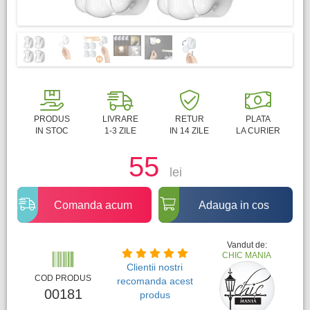
PRODUS
LIVRARE
RETUR
PLATA
IN STOC
1-3 ZILE
IN 14 ZILE
LA CURIER
55
lei
Comanda acum
Adauga in cos
Vandut de:
CHIC MANIA
Clientii nostri
COD PRODUS
recomanda acest
00181
produs