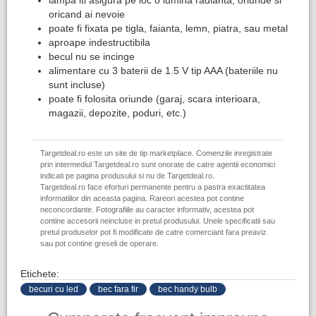
lampa iti asigura pe loc o lumina radianta, oriunde si
oricand ai nevoie
poate fi fixata pe tigla, faianta, lemn, piatra, sau metal
aproape indestructibila
becul nu se incinge
alimentare cu 3 baterii de 1.5 V tip AAA (bateriile nu
sunt incluse)
poate fi folosita oriunde (garaj, scara interioara,
magazii, depozite, poduri, etc.)
Targetdeal.ro este un site de tip marketplace. Comenzile inregistrate
prin intermediul Targetdeal.ro sunt onorate de catre agentii economici
indicati pe pagina produsului si nu de Targetdeal.ro.
Targetdeal.ro face eforturi permanente pentru a pastra exactitatea
informatiilor din aceasta pagina. Rareori acestea pot contine
neconcordante. Fotografiile au caracter informativ, acestea pot
contine accesorii neincluse in pretul produsului. Unele specificatii sau
pretul produselor pot fi modificate de catre comerciant fara preaviz
sau pot contine greseli de operare.
Etichete:
becuri cu led
bec fara fir
bec handy bulb