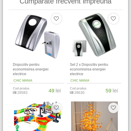
Cumparate frecvent impreuna
Dispozitiv pentru
Set 2 x Dispozitiv pentru
economisirea energiei
economisirea energiei
electrice
electrice
CHIC MANIA
CHIC MANIA
Cod produs
Cod produs
49
lei
59
lei
28583
28630