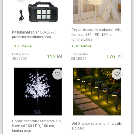
Copac decorativ sarbatori, Alb,
Kit iluminat solar GD-8077,
iluminat 180 LED, 180 cm,
proiector multifunctional
lumina calda
CHIC MANIA
CHIC MANIA
Cod produs
Cod produs
113
lei
176
lei
26792
16017
Copac decorativ sarbatori, Alb,
Set 6 lampi solare, lumina LED
iluminat 160 LED, 180 cm,
alb cald
lumina rece