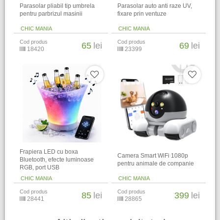
Parasolar pliabil tip umbrela
Parasolar auto anti raze UV,
pentru parbrizul masinii
fixare prin ventuze
CHIC MANIA
CHIC MANIA
Cod produs
Cod produs
65
lei
69
lei
18420
23399
Frapiera LED cu boxa
Camera Smart WiFi 1080p
Bluetooth, efecte luminoase
pentru animale de companie
RGB, port USB
CHIC MANIA
CHIC MANIA
Cod produs
Cod produs
85
lei
399
lei
28441
28865