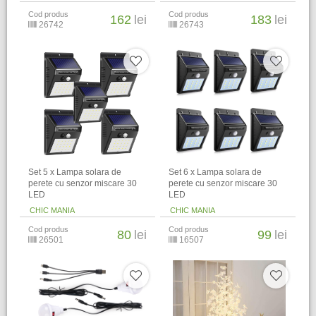
Cod produs
Cod produs
162
lei
183
lei
26742
26743
Set 5 x Lampa solara de
Set 6 x Lampa solara de
perete cu senzor miscare 30
perete cu senzor miscare 30
LED
LED
CHIC MANIA
CHIC MANIA
Cod produs
Cod produs
80
lei
99
lei
26501
16507