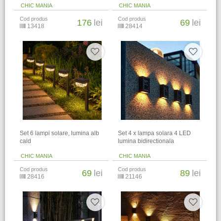
CHIC MANIA
CHIC MANIA
Cod produs
Cod produs
176
lei
69
lei
13418
28414
Set 6 lampi solare, lumina alb
Set 4 x lampa solara 4 LED
cald
lumina bidirectionala
CHIC MANIA
CHIC MANIA
Cod produs
Cod produs
69
lei
89
lei
28416
21146