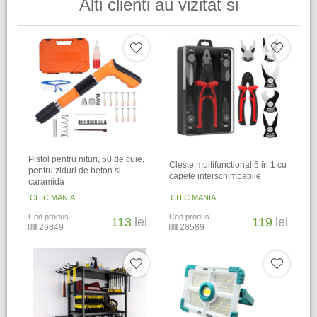
Alti clienti au vizitat si
Pistol pentru nituri, 50 de cuie,
Cleste multifunctional 5 in 1 cu
pentru ziduri de beton si
capete interschimbabile
caramida
CHIC MANIA
CHIC MANIA
Cod produs
Cod produs
113
lei
119
lei
26849
28589