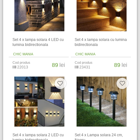
Set 4 x lampa solara 4 LED cu
Set 4 x lampa solara cu lumina
lumina bidirectionala
bidirectionala
CHIC MANIA
CHIC MANIA
Cod produs
Cod produs
89
lei
89
lei
22013
23431
Set 4 x lampa solara 2 LED cu
Set 4 x Lampa solara 24 cm,