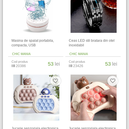
Masina de spalat portabila,
Ceas LED stil bratara din otel
compacta, USB
inoxidabil
CHIC MANIA
CHIC MANIA
Cod produs
Cod produs
53
lei
53
lei
20386
23426
Jucarie senzoriala electronica
Jucarie senzoriala electronica