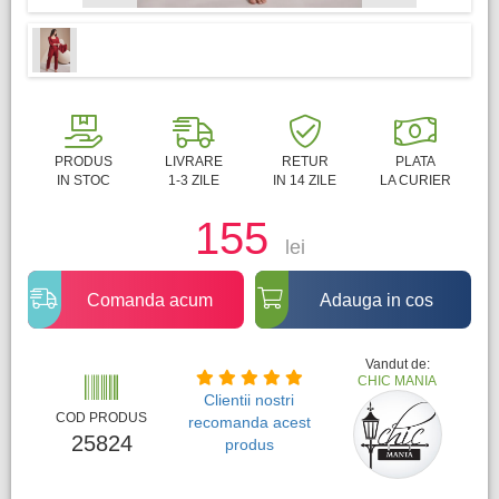
PRODUS
LIVRARE
RETUR
PLATA
IN STOC
1-3 ZILE
IN 14 ZILE
LA CURIER
155
lei
Comanda acum
Adauga in cos
Vandut de:
CHIC MANIA
Clientii nostri
COD PRODUS
recomanda acest
25824
produs