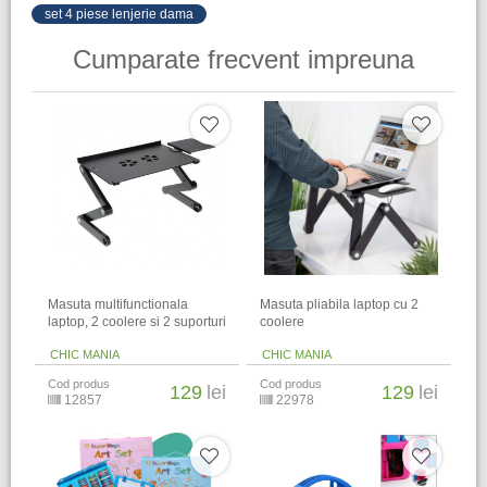
set 4 piese lenjerie dama
Cumparate frecvent impreuna
Masuta multifunctionala
Masuta pliabila laptop cu 2
laptop, 2 coolere si 2 suporturi
coolere
CHIC MANIA
CHIC MANIA
Cod produs
Cod produs
129
lei
129
lei
12857
22978