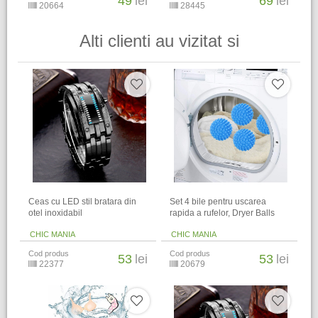
49
lei
69
lei
20664
28445
Alti clienti au vizitat si
Ceas cu LED stil bratara din
Set 4 bile pentru uscarea
otel inoxidabil
rapida a rufelor, Dryer Balls
CHIC MANIA
CHIC MANIA
Cod produs
Cod produs
53
lei
53
lei
22377
20679