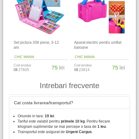
Set pictura 208 piese, 3-12
Aparat electric pentru umflat
ani
baloane
CHIC MANIA
CHIC MANIA
Cod produs
Cod produs
75
lei
75
lei
27605
23914
Intrebari frecvente
Cat costa livrarea/transportul?
Oriunde in tara:
19 lei
.
Tariful este valabil pentru
primele 10 kg
. Pentru fiecare
kilogram suplimentar se mai percepe o taxa de
1 leu
.
Transportul este asigurat de
Urgent Cargus
.