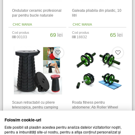
Ondulator ceramic profesional
Galeata pliabila din plastic, 10
par pentru bucle naturale
litri
CHIC MANIA
CHIC MANIA
Cod produs
Cod produs
69
lei
65
lei
00103
18832
Scaun retractabil cu pliere
Roata fitness pentru
telescopica, pentru camping
abdomene: Ab Roller Wheel
CHIC MANIA
CHIC MANIA
Folosim cookie-uri
Cod produs
Cod produs
69
lei
72
lei
Este posibil să plasăm acestea pentru analiza datelor vizitatorilor noștri,
17936
11258
pentru a îmbunătăți site-ul nostru, pentru a afișa conținut personalizat și