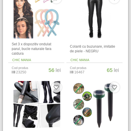
Set 3 x dispozitiv ondulat
Colanti cu buzunare, imitatie
parul, bucle naturale fara
de piele - NEGRU
caldura
CHIC MANIA
CHIC MANIA
Cod produs
Cod produs
56
lei
65
lei
23250
16467