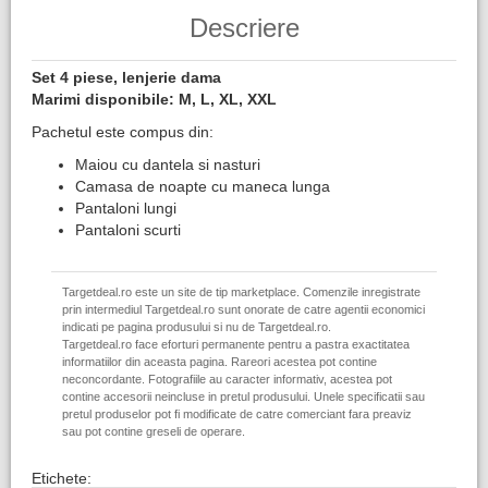
Descriere
Set 4 piese, lenjerie dama
Marimi disponibile: M, L, XL, XXL
Pachetul este compus din:
Maiou cu dantela si nasturi
Camasa de noapte cu maneca lunga
Pantaloni lungi
Pantaloni scurti
Targetdeal.ro este un site de tip marketplace. Comenzile inregistrate
prin intermediul Targetdeal.ro sunt onorate de catre agentii economici
indicati pe pagina produsului si nu de Targetdeal.ro.
Targetdeal.ro face eforturi permanente pentru a pastra exactitatea
informatiilor din aceasta pagina. Rareori acestea pot contine
neconcordante. Fotografiile au caracter informativ, acestea pot
contine accesorii neincluse in pretul produsului. Unele specificatii sau
pretul produselor pot fi modificate de catre comerciant fara preaviz
sau pot contine greseli de operare.
Etichete: