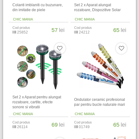
Colanti imblaniti cu buzunare,
Set 2 x Aparat alungat
din imitatie de piele
rozatoare, Dispozitive Solar
CHIC MANIA
CHIC MANIA
Cod produs
Cod produs
57
lei
65
lei
25852
24212
Set 2 x Aparat pentru alungat
Ondulator ceramic profesional
rozatoare, cartite, efecte
par pentru bucle naturale mari
sonore si vibratii
CHIC MANIA
CHIC MANIA
Cod produs
Cod produs
69
lei
65
lei
26114
01749