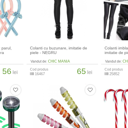
 parul,
Colanti cu buzunare, imitatie de
Colanti imbla
ura
piele - NEGRU
imitatie de pi
CHIC MANIA
CH
Vandut de:
Vandut de:
56
65
Cod produs
Cod produs
lei
lei
16467
25852