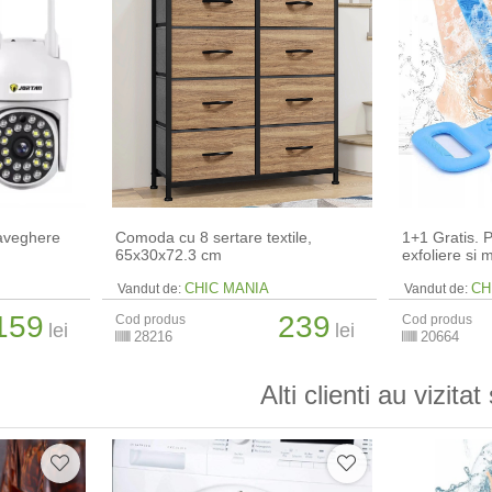
aveghere
Comoda cu 8 sertare textile,
1+1 Gratis. P
65x30x72.3 cm
exfoliere si 
CHIC MANIA
CH
Vandut de:
Vandut de:
159
239
Cod produs
Cod produs
lei
lei
28216
20664
Alti clienti au vizitat 