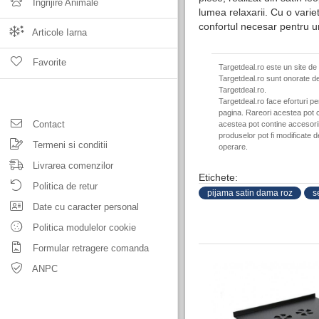
Ingrijire Animale
lumea relaxarii. Cu o varie
confortul necesar pentru u
Articole Iarna
Favorite
Targetdeal.ro este un site de
Targetdeal.ro sunt onorate de
Targetdeal.ro.
Targetdeal.ro face eforturi p
pagina. Rareori acestea pot c
Contact
acestea pot contine accesorii 
produselor pot fi modificate 
Termeni si conditii
operare.
Livrarea comenzilor
Etichete:
Politica de retur
pijama satin dama roz
s
Date cu caracter personal
Politica modulelor cookie
Formular retragere comanda
ANPC