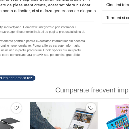
Cine imi tri
tate de piese atent create, acest set ofera nu doar
n somn odihnitor, ci si o doza generoasa de eleganta.
Termeni si c
 tip marketplace. Comenzile inregistrate prin intermediul
 catre agentii economici indicati pe pagina produsului si nu de
ermanente pentru a pastra exactitatea informatiilor din aceasta
ontine neconcordante. Fotografiile au caracter informativ,
neincluse in pretul produsului. Unele specificatii sau pretul
de catre comerciant fara preaviz sau pot contine greseli de
et lenjerie erotica roz
Cumparate frecvent imp