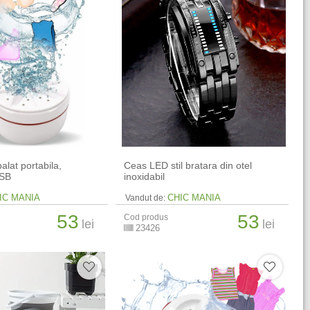
alat portabila,
Ceas LED stil bratara din otel
USB
inoxidabil
IC MANIA
CHIC MANIA
Vandut de:
53
53
Cod produs
lei
lei
23426