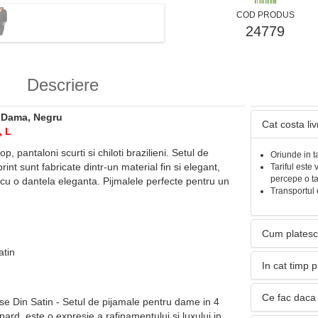
COD PRODUS
24779
Descriere
n Dama, Negru
Cat costa li
, L
top, pantaloni scurti si chiloti brazilieni. Setul de
Oriunde in t
int sunt fabricate dintr-un material fin si elegant,
Tariful este 
percepe o t
 cu o dantela eleganta. Pijmalele perfecte pentru un
Transportul 
Cum platesc
atin
In cat timp 
Ce fac daca 
e Din Satin - Setul de pijamale pentru dame in 4
opard, este o expresie a rafinamentului si luxului in