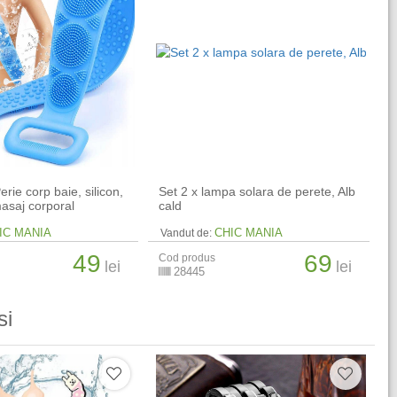
erie corp baie, silicon,
Set 2 x lampa solara de perete, Alb
masaj corporal
cald
IC MANIA
CHIC MANIA
Vandut de:
49
69
Cod produs
lei
lei
28445
si