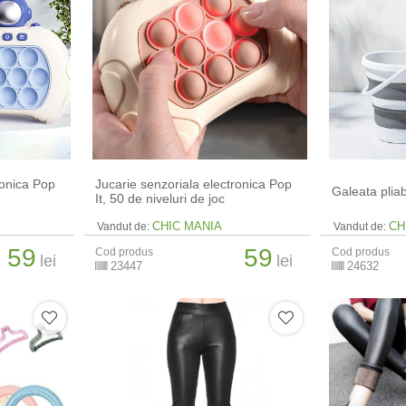
ronica Pop
Jucarie senzoriala electronica Pop
Galeata pliabi
It, 50 de niveluri de joc
CHIC MANIA
CH
Vandut de:
Vandut de:
59
59
Cod produs
Cod produs
lei
lei
23447
24632