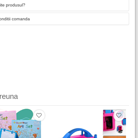
mite produsul?
onditii comanda
reuna