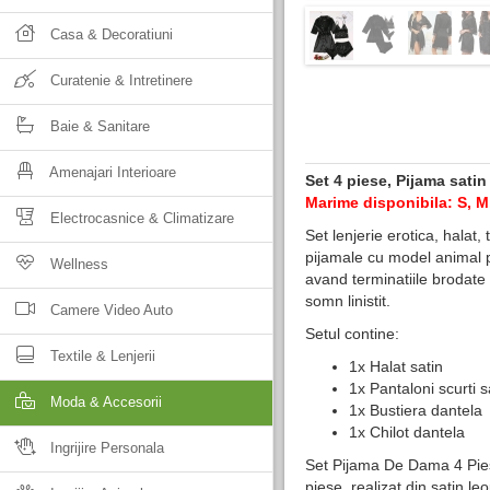
Casa & Decoratiuni
Curatenie & Intretinere
Baie & Sanitare
Amenajari Interioare
Set 4 piese, Pijama sati
Marime disponibila: S, M
Electrocasnice & Climatizare
Set lenjerie erotica, halat, 
pijamale cu model animal pr
Wellness
avand terminatiile brodate
somn linistit.
Camere Video Auto
Setul contine:
Textile & Lenjerii
1x Halat satin
1x Pantaloni scurti s
Moda & Accesorii
1x Bustiera dantela
1x Chilot dantela
Ingrijire Personala
Set Pijama De Dama 4 Pies
piese, realizat din satin le