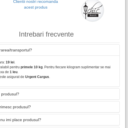
Clientii nostri recomanda
acest produs
Intrebari frecvente
vrarea/transportul?
ara:
19 lei
.
valabil pentru
primele 10 kg
. Pentru fiecare kilogram suplimentar se mai
axa de
1 leu
.
este asigurat de
Urgent Cargus
.
 produsul?
primesc produsul?
nu imi place produsul?