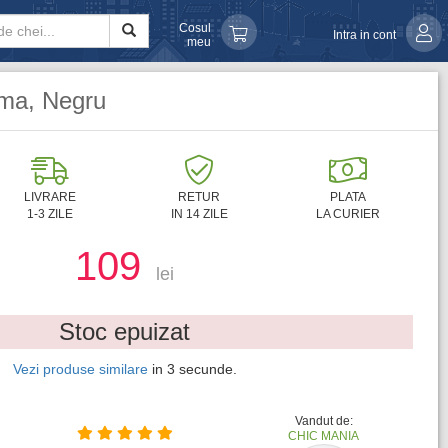
Cosul
Intra in cont
meu
ama, Negru
LIVRARE
RETUR
PLATA
1-3 ZILE
IN 14 ZILE
LA CURIER
109
lei
Stoc epuizat
Vezi produse similare
in
1
secunde.
Vandut de:
CHIC MANIA