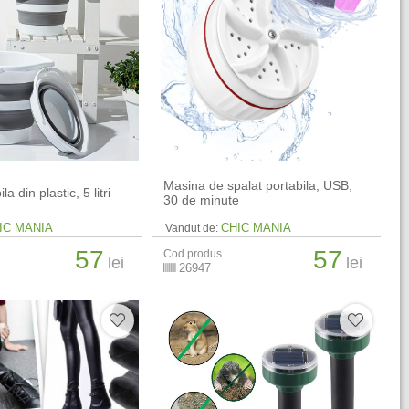
Masina de spalat portabila, USB,
la din plastic, 5 litri
30 de minute
IC MANIA
CHIC MANIA
Vandut de:
57
57
Cod produs
lei
lei
26947