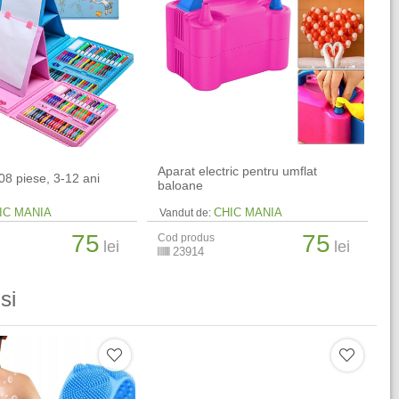
Aparat electric pentru umflat
08 piese, 3-12 ani
baloane
IC MANIA
CHIC MANIA
Vandut de:
75
75
Cod produs
lei
lei
23914
si