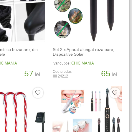
niti cu buzunare, din
Set 2 x Aparat alungat rozatoare,
ele
Dispozitive Solar
IC MANIA
CHIC MANIA
Vandut de:
57
65
Cod produs
lei
lei
24212