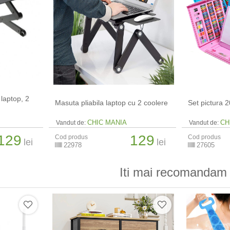
 laptop, 2
Masuta pliabila laptop cu 2 coolere
Set pictura 2
CHIC MANIA
CH
Vandut de:
Vandut de:
129
129
Cod produs
Cod produs
lei
lei
22978
27605
Iti mai recomandam 