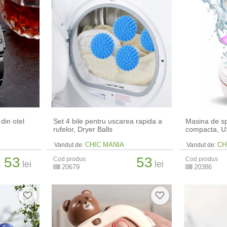
din otel
Set 4 bile pentru uscarea rapida a
Masina de sp
rufelor, Dryer Balls
compacta, 
CHIC MANIA
CH
Vandut de:
Vandut de:
53
53
Cod produs
Cod produs
lei
lei
20679
20386