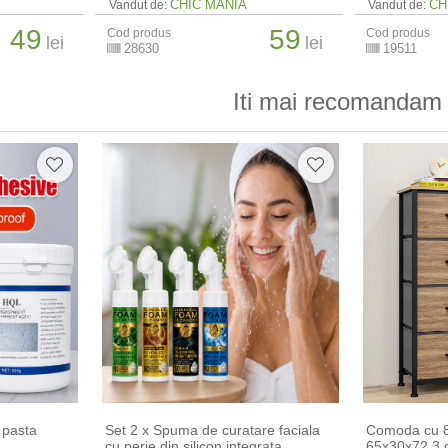
CHIC MANIA
CH
Vandut de:
Vandut de:
49
59
Cod produs
Cod produs
lei
lei
28630
19511
Iti mai recomandam 
 pasta
Set 2 x Spuma de curatare faciala
Comoda cu 8 
cu perie din silicon integrata
65x30x72.3