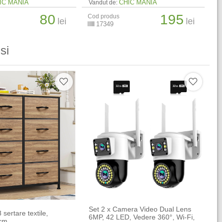
IC MANIA
CHIC MANIA
Vandut de:
80
195
Cod produs
lei
lei
17349
si
Set 2 x Camera Video Dual Lens
sertare textile,
6MP, 42 LED, Vedere 360°, Wi-Fi,
 cm