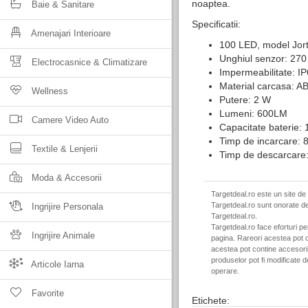
noaptea.
Baie & Sanitare
Specificatii:
Amenajari Interioare
100 LED, model Jor
Unghiul senzor: 270
Electrocasnice & Climatizare
Impermeabilitate: I
Material carcasa: A
Wellness
Putere: 2 W
Lumeni: 600LM
Camere Video Auto
Capacitate baterie:
Timp de incarcare: 8
Textile & Lenjerii
Timp de descarcare:
Moda & Accesorii
Targetdeal.ro este un site de
Targetdeal.ro sunt onorate de
Ingrijire Personala
Targetdeal.ro.
Targetdeal.ro face eforturi p
Ingrijire Animale
pagina. Rareori acestea pot c
acestea pot contine accesorii 
produselor pot fi modificate 
Articole Iarna
operare.
Favorite
Etichete: