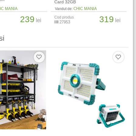
Card 32GB
IC MANIA
CHIC MANIA
Vandut de:
239
319
Cod produs
lei
lei
27953
si