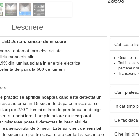
28698
Descriere
0 LED Jortan, senzor de miscare
Cat costa li
neaza automat fara electricitate
liciu monocristalin
Oriunde in t
9% din lumina solara in energie electrica
Tariful este 
percepe o t
xcelenta de pana la 600 de lumeni
Transportul 
nare
Cum platesc
te practic: se aprinde noaptea cand este detectat un
preste automat in 15 secunde dupa ce miscarea se
In cat timp 
i larg de 270 °: lumini solare de perete cu un design
 pentru unghi larg. Lampile solare au incorporat
Ce fac daca 
r miscarea poate fi detectata in intervalul de
mea senzorului de 5 metri. Este suficient de sensibil
Cine imi tri
a de securitate pentru casa, ofera confort si securitate