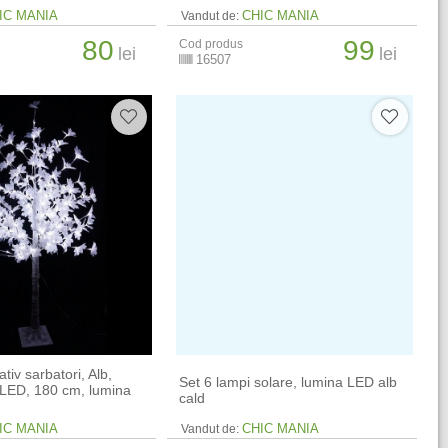
IC MANIA
CHIC MANIA
Vandut de:
80
99
Cod produs
lei
lei
16507
iv sarbatori, Alb,
Set 6 lampi solare, lumina LED alb
 LED, 180 cm, lumina
cald
IC MANIA
CHIC MANIA
Vandut de: