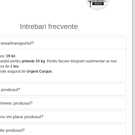
Intrebari frecvente
vrarea/transportul?
ara:
19 lei
.
valabil pentru
primele 10 kg
. Pentru fiecare kilogram suplimentar se mai
axa de
1 leu
.
este asigurat de
Urgent Cargus
.
 produsul?
primesc produsul?
nu imi place produsul?
mite produsul?