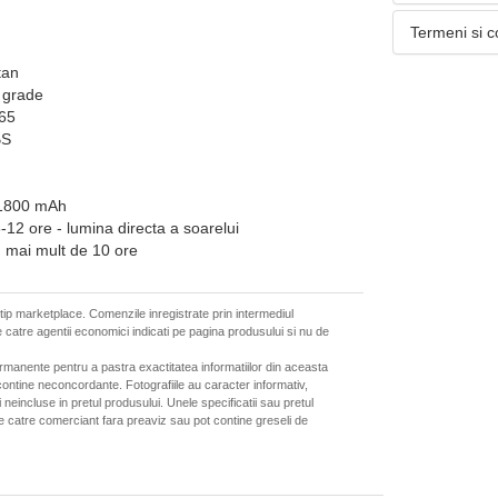
Termeni si c
tan
 grade
P65
BS
 1800 mAh
-12 ore - lumina directa a soarelui
 mai mult de 10 ore
 tip marketplace. Comenzile inregistrate prin intermediul
 catre agentii economici indicati pe pagina produsului si nu de
ermanente pentru a pastra exactitatea informatiilor din aceasta
ontine neconcordante. Fotografiile au caracter informativ,
neincluse in pretul produsului. Unele specificatii sau pretul
de catre comerciant fara preaviz sau pot contine greseli de