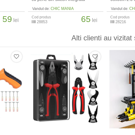
CHIC MANIA
CH
Vandut de:
Vandut de:
59
65
Cod produs
Cod produs
lei
lei
28853
28216
Alti clienti au vizitat 