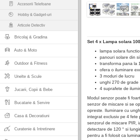
Accesorii Telefoane
Hobby & Gadget-uri
Articole Detectiv
Bricolaj & Gradina
Set 4 x Lampa solara 10
Auto & Moto
lampa solara functio
panouri solare din si
Outdoor & Fitness
transforma pana la 1
ofera o iluminare e
3 moduri de lucru
Unelte & Scule
unghi 270 de grade
4 suprafete de ilumi
Jucarii, Copii & Bebe
Modul senzor poate fi foar
Bucatarie & Servire
senzor de miscare si se o
opreste. Iluminare cu ungh
Casa & Decoratiuni
integrat exclusiv pe 4 fete
senzorul de miscare PIR, ia
Curatenie & Intretinere
detectare de 120 ° si lungi
pentru a fi folosit ca lumin