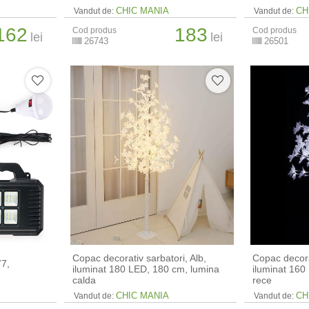
CHIC MANIA
CH
Vandut de:
Vandut de:
162
183
Cod produs
Cod produs
lei
lei
26743
26501
Copac decorativ sarbatori, Alb,
Copac decorat
77,
iluminat 180 LED, 180 cm, lumina
iluminat 160
calda
rece
CHIC MANIA
CH
Vandut de:
Vandut de: