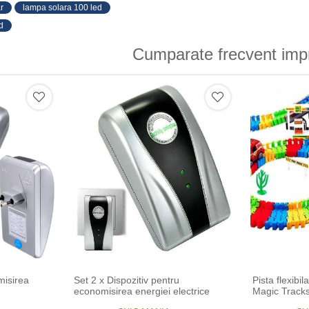
r
lampa solara 100 led
d
Cumparate frecvent imp
misirea
Set 2 x Dispozitiv pentru
Pista flexibi
economisirea energiei electrice
Magic Tracks