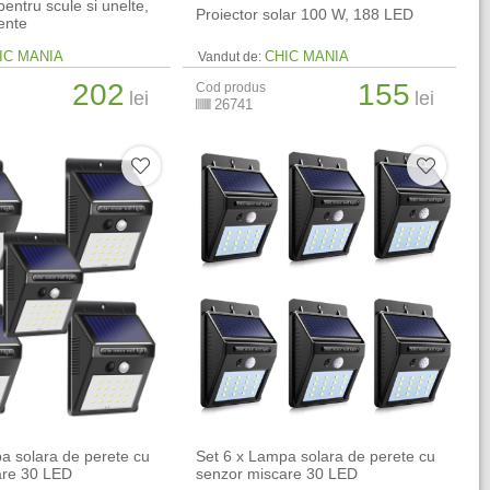
pentru scule si unelte,
Proiector solar 100 W, 188 LED
ente
IC MANIA
CHIC MANIA
Vandut de:
202
155
Cod produs
lei
lei
26741
a solara de perete cu
Set 6 x Lampa solara de perete cu
are 30 LED
senzor miscare 30 LED