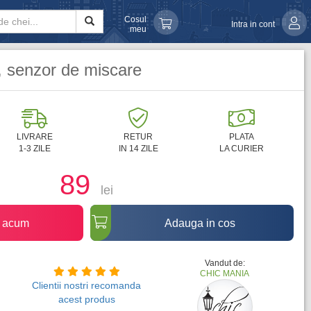
Cosul
Intra in cont
meu
, senzor de miscare
LIVRARE
RETUR
PLATA
1-3 ZILE
IN 14 ZILE
LA CURIER
89
lei
 acum
Adauga in cos
Vandut de:
CHIC MANIA
Clientii nostri recomanda
acest produs