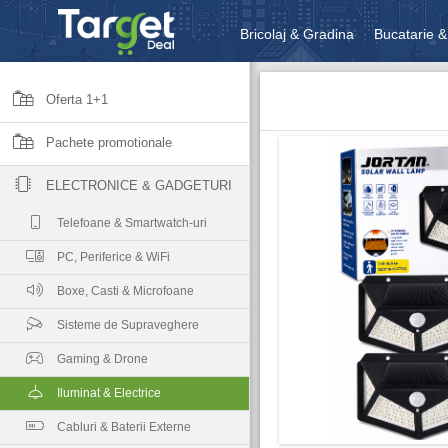
Bricolaj & Gradina
Bucatarie &
Unelte & Scule
Jucarii, Copii 
Oferta 1+1
Pachete promotionale
ELECTRONICE & GADGETURI
Telefoane & Smartwatch-uri
PC, Periferice & WiFi
Boxe, Casti & Microfoane
Sisteme de Supraveghere
Gaming & Drone
Iluminat & Electrice
Cabluri & Baterii Externe