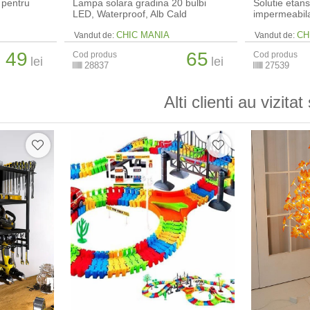
n pentru
Lampa solara gradina 20 bulbi
Solutie etan
LED, Waterproof, Alb Cald
impermeabil
CHIC MANIA
CH
Vandut de:
Vandut de:
49
65
Cod produs
Cod produs
lei
lei
28837
27539
Alti clienti au vizitat 