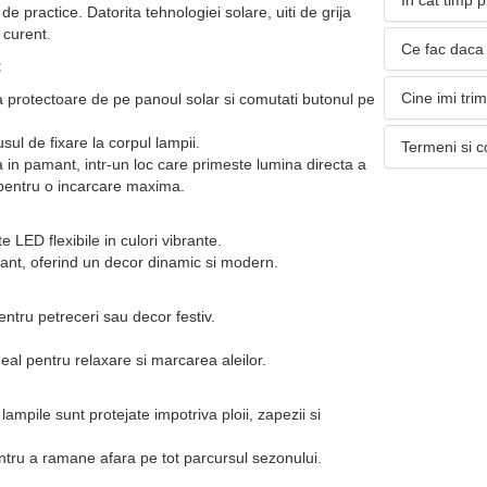
In cat timp 
de practice. Datorita tehnologiei solare, uiti de grija
a curent.
Ce fac daca 
:
Cine imi tri
ia protectoare de pe panoul solar si comutati butonul pe
ul de fixare la corpul lampii.
Termeni si c
a in pamant, intr-un loc care primeste lumina directa a
i pentru o incarcare maxima.
 LED flexibile in culori vibrante.
ant, oferind un decor dinamic si modern.
entru petreceri sau decor festiv.
eal pentru relaxare si marcarea aleilor.
 lampile sunt protejate impotriva ploii, zapezii si
tru a ramane afara pe tot parcursul sezonului.