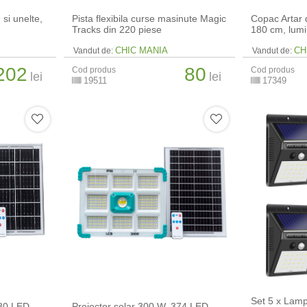
 si unelte,
Pista flexibila curse masinute Magic
Copac Artar 
Tracks din 220 piese
180 cm, lumi
CHIC MANIA
CH
Vandut de:
Vandut de:
202
80
Cod produs
Cod produs
lei
lei
19511
17349
Set 5 x Lamp
280 LED
Proiector solar 300 W, 374 LED