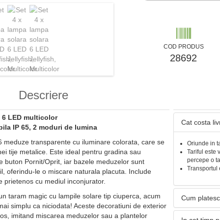
COD PRODUS
28692
Descriere
 6 LED multicolor
Cat costa li
ila IP 65, 2 moduri de lumina
 6 meduze transparente cu iluminare colorata, care se
Oriunde in t
nei tije metalice. Este ideal pentru gradina sau
Tariful este 
percepe o t
e buton Pornit/Oprit, iar bazele meduzelor sunt
Transportul 
bil, oferindu-le o miscare naturala placuta. Include
te prietenos cu mediul inconjurator.
-un taram magic cu lampile solare tip ciuperca, acum
Cum platesc
mai simplu ca niciodata! Aceste decoratiuni de exterior
los, imitand miscarea meduzelor sau a plantelor