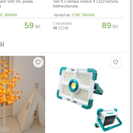
sare 500 ml, pasta
Set 4 x lampa solara 4 LED lumina
a
bidirectionala
IC MANIA
CHIC MANIA
Vandut de:
59
89
Cod produs
lei
lei
21146
si