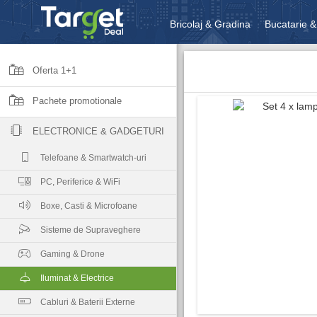
Bricolaj & Gradina
Bucatarie &
Unelte & Scule
Jucarii, Copii 
Oferta 1+1
Pachete promotionale
ELECTRONICE & GADGETURI
Telefoane & Smartwatch-uri
PC, Periferice & WiFi
Boxe, Casti & Microfoane
Sisteme de Supraveghere
Gaming & Drone
Iluminat & Electrice
Cabluri & Baterii Externe