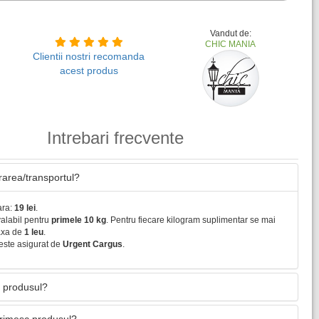
Vandut de:
CHIC MANIA
Clientii nostri recomanda
acest produs
Intrebari frecvente
vrarea/transportul?
ara:
19 lei
.
valabil pentru
primele 10 kg
. Pentru fiecare kilogram suplimentar se mai
axa de
1 leu
.
este asigurat de
Urgent Cargus
.
 produsul?