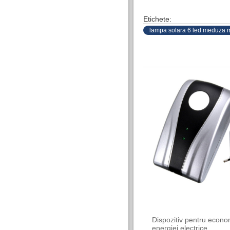
Etichete:
lampa solara 6 led meduza m
Dispozitiv pentru econo
energiei electrice