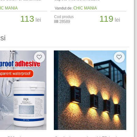
IC MANIA
CHIC MANIA
Vandut de:
113
119
Cod produs
lei
lei
28589
si