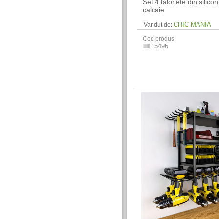
Set 4 talonete din silico
calcaie
CHIC MANIA
Vandut de:
Cod produs
15496