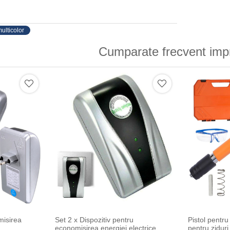
ulticolor
Cumparate frecvent imp
misirea
Set 2 x Dispozitiv pentru
Pistol pentru 
economisirea energiei electrice
pentru zidur