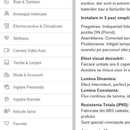
Baie & Sanitare
exotice, dar sunt si extrem 
bateriilor sau a facturilor l
Amenajari Interioare
Instalare in 3 pasi simpli
Electrocasnice & Climatizare
Pregatirea: Indepartati fol
pozitia ON (Pornit).
Asamblarea: Conectati tarus
Wellness
Pozitionarea: Infigeti lamp
soarelui pe parcursul zile
Camere Video Auto
Efect vizual deosebit:
Textile & Lenjerii
Fiecare unitate are 6 capete
Acestea se misca usor in v
Moda & Accesorii
Lumina Dinamica:
Efect intermitent, perfect p
Ingrijire Personala
Lumina Constanta:
Flux continuu de lumina, id
Ingrijire Animale
Rezistenta Totala (IP65):
Fabricate din ABS calitativ,
Articole Iarna
prafului.
Sunt special concepute pen
Favorite