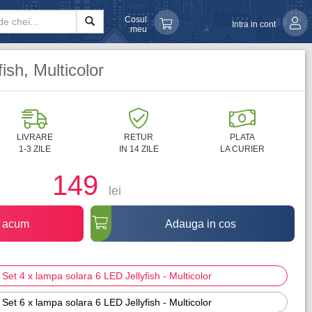
Cosul
Intra in cont
meu
ish, Multicolor
LIVRARE
RETUR
PLATA
1-3 ZILE
IN 14 ZILE
LA CURIER
149
lei
 acum
Adauga in cos
-
Set 4 x lampa solara 6 LED Jellyfish - Multicolor
-
Set 6 x lampa solara 6 LED Jellyfish - Multicolor