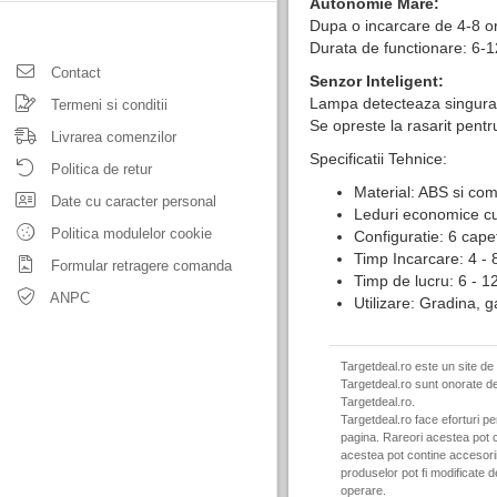
Autonomie Mare:
Dupa o incarcare de 4-8 or
Durata de functionare: 6-1
Contact
Senzor Inteligent:
Lampa detecteaza singura 
Termeni si conditii
Se opreste la rasarit pent
Livrarea comenzilor
Specificatii Tehnice:
Politica de retur
Material: ABS si co
Date cu caracter personal
Leduri economice cu
Politica modulelor cookie
Configuratie: 6 cap
Timp Incarcare: 4 - 
Formular retragere comanda
Timp de lucru: 6 - 1
ANPC
Utilizare: Gradina, 
Targetdeal.ro este un site de
Targetdeal.ro sunt onorate de
Targetdeal.ro.
Targetdeal.ro face eforturi p
pagina. Rareori acestea pot c
acestea pot contine accesorii 
produselor pot fi modificate 
operare.