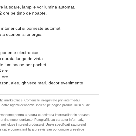
e la soare, lampile vor lumina automat.
2 ore pe timp de noapte.
intunericul si porneste automat.
ru a economisi energie.
mponente electronice
 durata lunga de viata
ete luminoase per pachet.
8 ore
2 ore
gazon, alee, ghivece mari, decor evenimente
 tip marketplace. Comenzile inregistrate prin intermediul
 catre agentii economici indicati pe pagina produsului si nu de
ermanente pentru a pastra exactitatea informatiilor din aceasta
ontine neconcordante. Fotografiile au caracter informativ,
neincluse in pretul produsului. Unele specificatii sau pretul
de catre comerciant fara preaviz sau pot contine greseli de