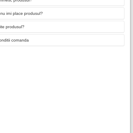
primesc produsul?
nu imi place produsul?
mite produsul?
onditii comanda