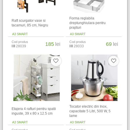
Forma reglabila
Raft scurgator vase si
dreptunghiulara pentru
tacamuri, 85 cm, Negru
prajituri
A3 SMART
A3 SMART
Cod produs
Cod produs
185
lei
69
lei
28039
28033
Tocator electric din Inox,
Etajera 4 rafturi pentru spatii
capacitate 5 Litri, 500 W, 5
inguste, 39 x 80 x 12.5 cm
lame
A3 SMART
A3 SMART