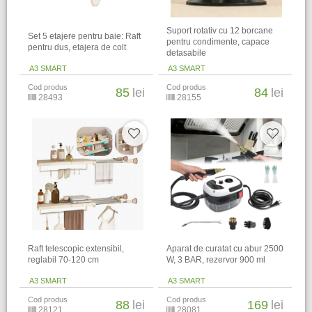
Suport rotativ cu 12 borcane
Set 5 etajere pentru baie: Raft
pentru condimente, capace
pentru dus, etajera de colt
detasabile
A3 SMART
A3 SMART
Cod produs
Cod produs
85
lei
84
lei
28493
28155
Raft telescopic extensibil,
Aparat de curatat cu abur 2500
reglabil 70-120 cm
W, 3 BAR, rezervor 900 ml
A3 SMART
A3 SMART
Cod produs
Cod produs
88
lei
169
lei
28121
28081