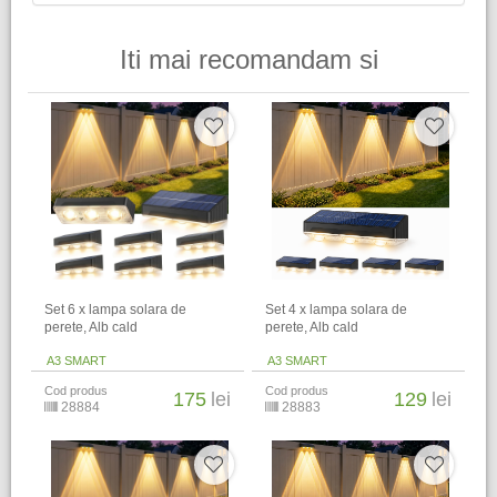
Iti mai recomandam si
Set 6 x lampa solara de
Set 4 x lampa solara de
perete, Alb cald
perete, Alb cald
A3 SMART
A3 SMART
Cod produs
Cod produs
175
lei
129
lei
28884
28883