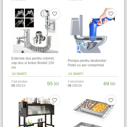
Extensie dus pentru robinet,
Pompa pentru desfundat -
cap dus si furtun flexibil 150
Pistol cu aer comprimat
cm
A3 SMART
A3 SMART
Cod produs
Cod produs
55
lei
69
lei
28016
28038