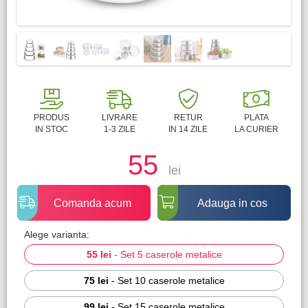
PRODUS
LIVRARE
RETUR
PLATA
IN STOC
1-3 ZILE
IN 14 ZILE
LA CURIER
55
lei
Comanda acum
Adauga in cos
Alege varianta:
55 lei
-
Set 5 caserole metalice
75 lei
-
Set 10 caserole metalice
99 lei
-
Set 15 caserole metalice