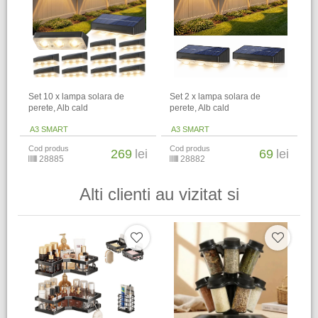
Set 10 x lampa solara de
Set 2 x lampa solara de
perete, Alb cald
perete, Alb cald
A3 SMART
A3 SMART
Cod produs
Cod produs
269
lei
69
lei
28885
28882
Alti clienti au vizitat si