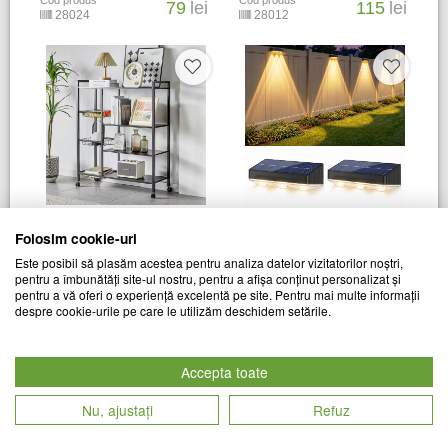
Cod produs
Cod produs
79
lei
115
lei
28024
28012
Raft metalic cu 4 polite, 108
Set 2 x lampa solara de
Folosim cookie-uri
cm, Negru
perete, Alb cald
Este posibil să plasăm acestea pentru analiza datelor vizitatorilor noștri,
pentru a îmbunătăți site-ul nostru, pentru a afișa conținut personalizat și
A3 SMART
A3 SMART
pentru a vă oferi o experiență excelentă pe site. Pentru mai multe informații
Cod produs
Cod produs
despre cookie-urile pe care le utilizăm deschidem setările.
299
lei
69
lei
28059
28882
Accepta toate
Nu, ajustați
Refuz