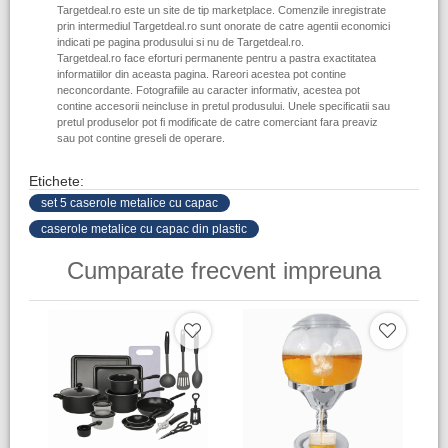
Targetdeal.ro este un site de tip marketplace. Comenzile inregistrate
prin intermediul Targetdeal.ro sunt onorate de catre agentii economici
indicati pe pagina produsului si nu de Targetdeal.ro.
Targetdeal.ro face eforturi permanente pentru a pastra exactitatea
informatiilor din aceasta pagina. Rareori acestea pot contine
neconcordante. Fotografiile au caracter informativ, acestea pot
contine accesorii neincluse in pretul produsului. Unele specificatii sau
pretul produselor pot fi modificate de catre comerciant fara preaviz
sau pot contine greseli de operare.
Etichete:
set 5 caserole metalice cu capac
caserole metalice cu capac din plastic
Cumparate frecvent impreuna