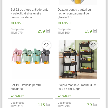
Set 22 de piese antiaderente
Dozator pentru bauturi cu
– oale, tigai si ustensile
racitor, compartiment de
pentru bucatarie
gheata 3.5L
A3 SMART
A3 SMART
Cod produs
Cod produs
259
lei
139
lei
28079
28100
Set 19 ustensile pentru
Etajera mobila cu rafturi, 33 x
bucatarie
20 x 65 cm, Negru
A3 SMART
A3 SMART
Cod produs
Cod produs
113
lei
79
lei
28413
28236