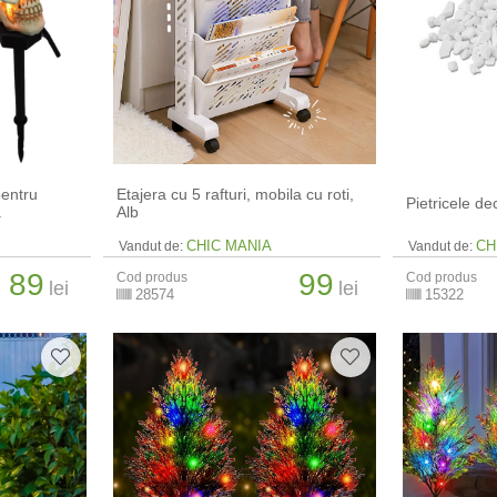
pentru
Etajera cu 5 rafturi, mobila cu roti,
Pietricele de
a
Alb
CHIC MANIA
CH
Vandut de:
Vandut de:
89
99
Cod produs
Cod produs
lei
lei
28574
15322