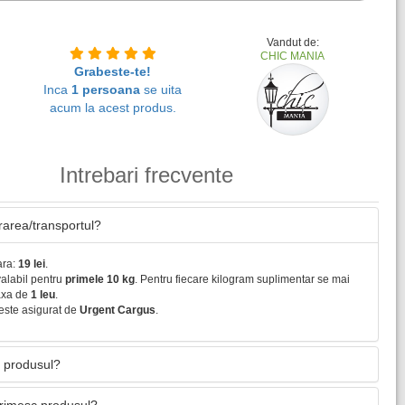
Vandut de:
CHIC MANIA
Grabeste-te!
Inca
1 persoana
se uita
acum la acest produs.
Intrebari frecvente
vrarea/transportul?
ara:
19 lei
.
valabil pentru
primele 10 kg
. Pentru fiecare kilogram suplimentar se mai
axa de
1 leu
.
este asigurat de
Urgent Cargus
.
 produsul?