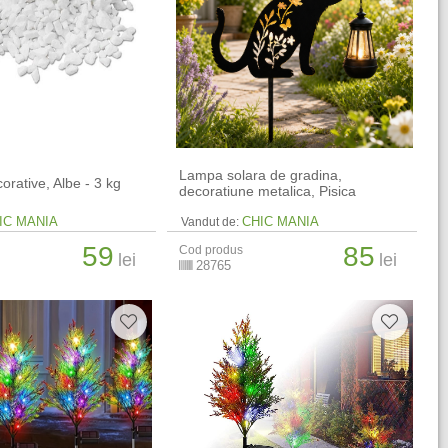
Lampa solara de gradina,
corative, Albe - 3 kg
decoratiune metalica, Pisica
IC MANIA
CHIC MANIA
Vandut de:
59
85
Cod produs
lei
lei
28765