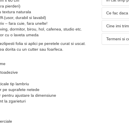
In cat timp 
cm x 60 cm
ra pierderi)
 textura naturala
Ce fac daca 
(usor, durabil si lavabil)
v – fara cuie, fara unelte!
Cine imi tri
ving, dormitor, birou, hol, cafenea, studio etc.
sor cu o laveta umeda
Termeni si c
ipesti folia si aplici pe peretele curat si uscat.
ea dorita cu un cutter sau foarfeca.
ime
utoadezive
icale tip lambriu
or pe suprafete netede
or pentru ajustare la dimensiune
nt la zgarieturi
erciale