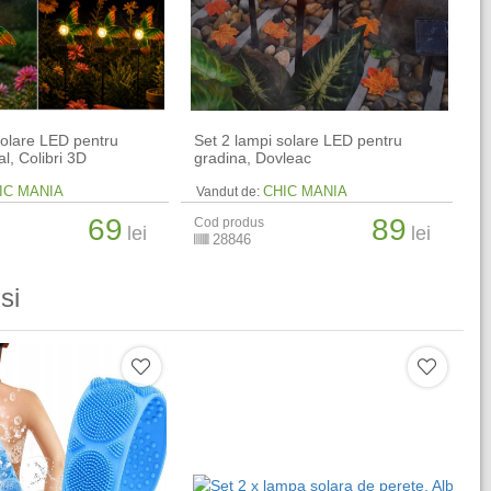
solare LED pentru
Set 2 lampi solare LED pentru
l, Colibri 3D
gradina, Dovleac
IC MANIA
CHIC MANIA
Vandut de:
69
89
Cod produs
lei
lei
28846
si