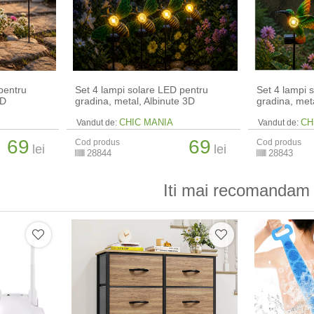
pentru
Set 4 lampi solare LED pentru
Set 4 lampi 
3D
gradina, metal, Albinute 3D
gradina, meta
CHIC MANIA
CH
Vandut de:
Vandut de:
69
69
Cod produs
Cod produs
lei
lei
28844
28843
Iti mai recomandam 