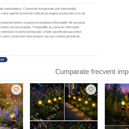
 tip marketplace. Comenzile inregistrate prin intermediul
 catre agentii economici indicati pe pagina produsului si nu de
ermanente pentru a pastra exactitatea informatiilor din aceasta
ontine neconcordante. Fotografiile au caracter informativ,
neincluse in pretul produsului. Unele specificatii sau pretul
de catre comerciant fara preaviz sau pot contine greseli de
ive
Cumparate frecvent imp