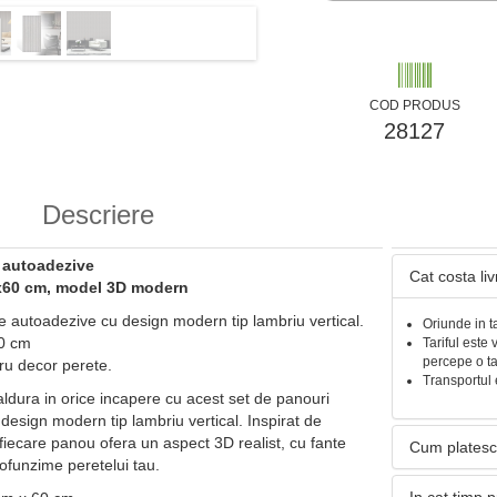
COD PRODUS
28127
Descriere
e autoadezive
Cat costa li
0x60 cm, model 3D modern
e autoadezive cu design modern tip lambriu vertical.
Oriunde in t
0 cm
Tariful este 
percepe o t
ru decor perete.
Transportul 
aldura in orice incapere cu acest set de panouri
design modern tip lambriu vertical. Inspirat de
fiecare panou ofera un aspect 3D realist, cu fante
Cum platesc
rofunzime peretelui tau.