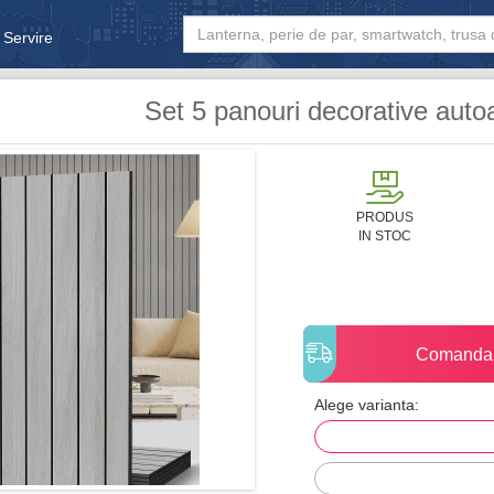
 Servire
& Bebe
Set 5 panouri decorative auto
PRODUS
IN STOC
Comanda
Alege varianta: