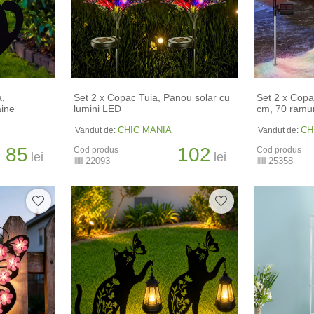
a,
Set 2 x Copac Tuia, Panou solar cu
Set 2 x Copa
aine
lumini LED
cm, 70 ramur
CHIC MANIA
CH
Vandut de:
Vandut de:
85
102
Cod produs
Cod produs
lei
lei
22093
25358