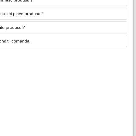
primesc produsul?
nu imi place produsul?
mite produsul?
onditii comanda