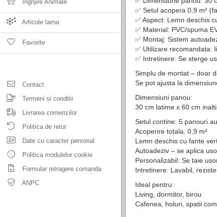
✅ Dimensiune panou: 30 
Ingrijire Animale
✅ Setul acopera 0,9 m² (fa
✅ Aspect: Lemn deschis cu
Articole Iarna
✅ Material: PVC/spuma EVA 
✅ Montaj: Sistem autoadezi
Favorite
✅ Utilizare recomandata: li
✅ Intretinere: Se sterge u
Simplu de montat – doar dezl
Se pot ajusta la dimensiun
Contact
Dimensiuni panou:
Termeni si conditii
30 cm latime x 60 cm inalt
Livrarea comenzilor
Setul contine: 5 panouri a
Politica de retur
Acoperire totala: 0,9 m²
Date cu caracter personal
Lemn deschis cu fante vert
Autoadeziv – se aplica us
Politica modulelor cookie
Personalizabil: Se taie us
Formular retragere comanda
Intretinere: Lavabil, reziste
ANPC
Ideal pentru:
Living, dormitor, birou
Cafenea, holuri, spatii com