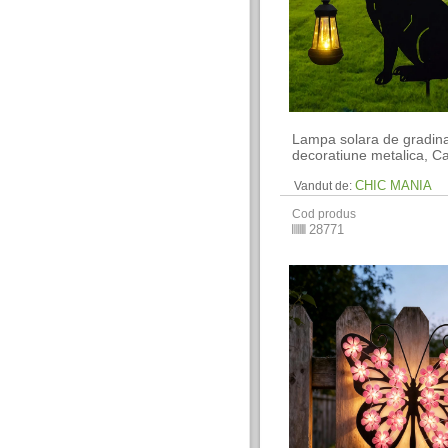
Lampa solara de gradin
decoratiune metalica, C
CHIC MANIA
Vandut de:
Cod produs
28771