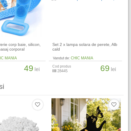
erie corp baie, silicon,
Set 2 x lampa solara de perete, Alb
masaj corporal
cald
IC MANIA
CHIC MANIA
Vandut de:
49
69
Cod produs
lei
lei
28445
si