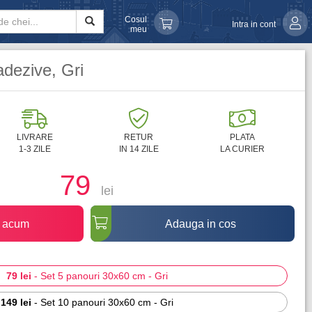
Cosul
Intra in cont
meu
adezive, Gri
LIVRARE
RETUR
PLATA
1-3 ZILE
IN 14 ZILE
LA CURIER
79
lei
 acum
Adauga in cos
79 lei
-
Set 5 panouri 30x60 cm - Gri
149 lei
-
Set 10 panouri 30x60 cm - Gri