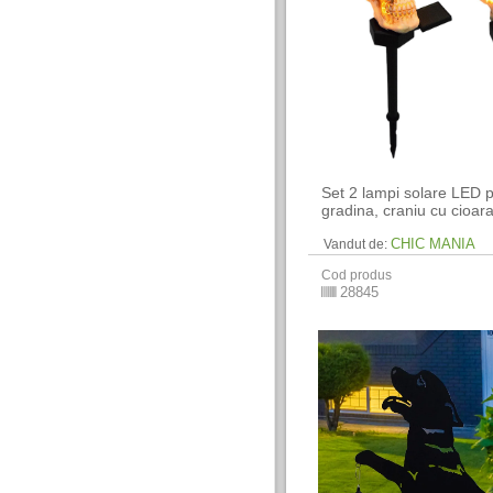
Set 2 lampi solare LED 
gradina, craniu cu cioar
CHIC MANIA
Vandut de:
Cod produs
28845