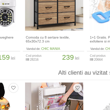
aveghere
Comoda cu 8 sertare textile,
1+1 Gratis. P
65x30x72.3 cm
exfoliere si 
CHIC MANIA
CH
Vandut de:
Vandut de:
159
239
Cod produs
Cod produs
lei
lei
28216
20664
Alti clienti au vizitat 