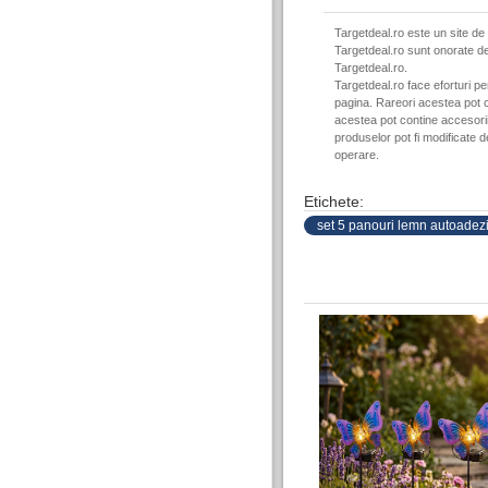
Targetdeal.ro este un site de
Targetdeal.ro sunt onorate de
Targetdeal.ro.
Targetdeal.ro face eforturi p
pagina. Rareori acestea pot c
acestea pot contine accesorii 
produselor pot fi modificate 
operare.
Etichete:
set 5 panouri lemn autoadez