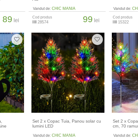
CHIC MANIA
CH
Vandut de:
Vandut de:
89
99
Cod produs
Cod produs
lei
lei
28574
15322
a,
Set 2 x Copac Tuia, Panou solar cu
Set 2 x Copa
aine
lumini LED
cm, 70 ramur
CHIC MANIA
CH
Vandut de:
Vandut de: