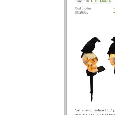
CHIC MANIA
Vandut de:
Cod produs
26860
Set 2 lampi solare LED 
gradina, craniu cu cioar