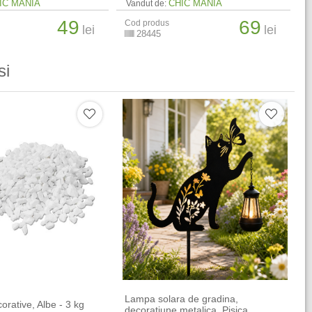
IC MANIA
CHIC MANIA
Vandut de:
49
69
Cod produs
lei
lei
28445
si
Lampa solara de gradina,
corative, Albe - 3 kg
decoratiune metalica, Pisica