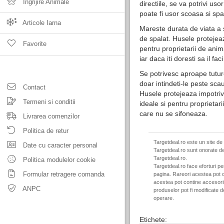
Ingrijire Animale
directiile, se va potrivi u
poate fi usor scoasa si spa
Articole Iarna
Mareste durata de viata a 
de spalat. Husele protejeaza
Favorite
pentru proprietarii de anim
iar daca iti doresti sa il f
Se potrivesc aproape tuturo
doar intindeti-le peste sca
Contact
Husele protejeaza impotriva
Termeni si conditii
ideale si pentru proprietar
care nu se sifoneaza.
Livrarea comenzilor
Politica de retur
Targetdeal.ro este un site de
Date cu caracter personal
Targetdeal.ro sunt onorate de
Targetdeal.ro.
Politica modulelor cookie
Targetdeal.ro face eforturi p
Formular retragere comanda
pagina. Rareori acestea pot c
acestea pot contine accesorii 
ANPC
produselor pot fi modificate 
operare.
Etichete: