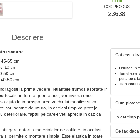
COD PRODUS
23638
Descriere
ntru scaune
Cat costa li
: 45-65 cm
 5-10 cm
Oriunde in t
40-50 cm
Tariful este 
percepe o t
: 40-50 cm
Transportul 
 indragosti la prima vedere. Nuantele frumos asortate in
 portocaliu in forme geometrice, vor inviora orice
a va ajuta la improspatarea vechiului mobilier si va
Cum platesc
e sau semne de uzura, in acelasi timp va proteja
 deteriorare, faptul pe care-l veti aprecia in caz ca
In cat timp 
atingere datorita materialelor de calitate, in acelasi
Ce fac daca 
ra si permite o montare simpla. Este elastica in toate