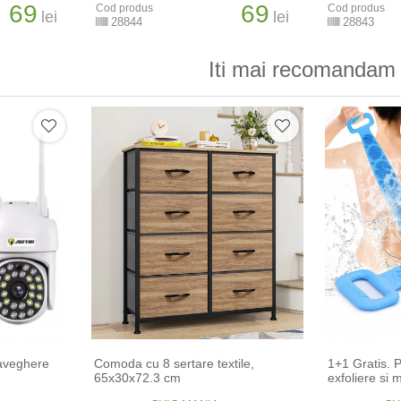
69
69
Cod produs
Cod produs
lei
lei
28844
28843
Iti mai recomandam 
aveghere
Comoda cu 8 sertare textile,
1+1 Gratis. P
65x30x72.3 cm
exfoliere si 