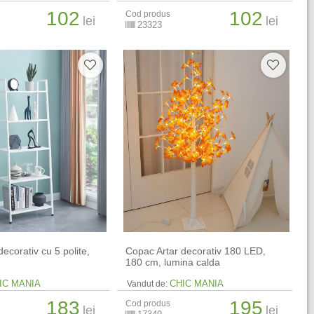
102
102
Cod produs
lei
lei
23323
decorativ cu 5 polite,
Copac Artar decorativ 180 LED,
180 cm, lumina calda
IC MANIA
CHIC MANIA
Vandut de:
183
195
Cod produs
lei
lei