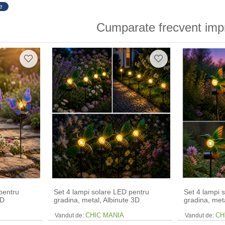
e
Cumparate frecvent imp
pentru
Set 4 lampi solare LED pentru
Set 4 lampi 
3D
gradina, metal, Albinute 3D
gradina, meta
CHIC MANIA
CH
Vandut de:
Vandut de: