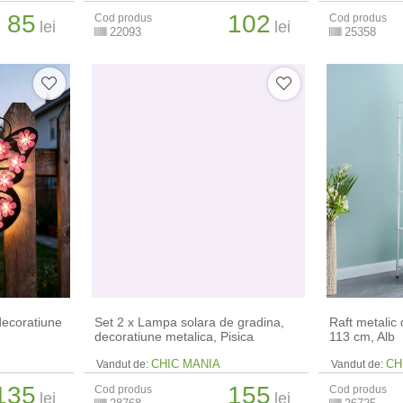
85
102
Cod produs
Cod produs
lei
lei
22093
25358
decoratiune
Set 2 x Lampa solara de gradina,
Raft metalic 
decoratiune metalica, Pisica
113 cm, Alb
CHIC MANIA
CH
Vandut de:
Vandut de:
135
155
Cod produs
Cod produs
lei
lei