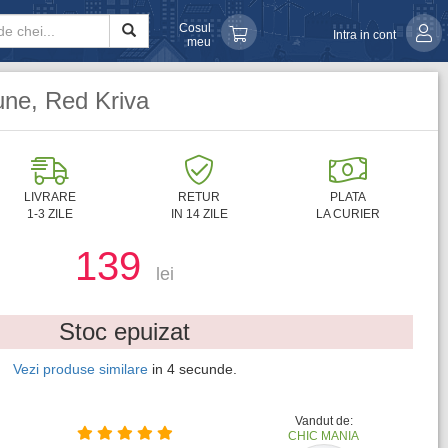
Cosul
Intra in cont
meu
une, Red Kriva
LIVRARE
RETUR
PLATA
1-3 ZILE
IN 14 ZILE
LA CURIER
139
lei
Stoc epuizat
Vezi produse similare
in
3
secunde.
Vandut de:
CHIC MANIA