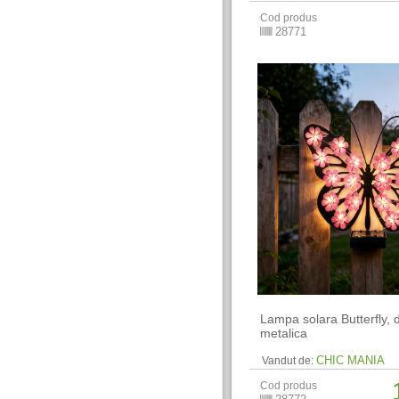
Cod produs
28771
Lampa solara Butterfly, 
metalica
CHIC MANIA
Vandut de:
Cod produs