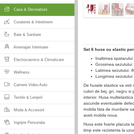
Casa & Decoratiuni
Curatenie & Intretinere
Baie & Sanitare
Amenajari Interioare
Set 6 huse cu elastic pe
Inaltimea spatarului
Electrocasnice & Climatizare
Grosimea sezutului:
Latimea sezutului: 
Wellness
Lungimea sezutului
Camere Video Auto
De husele elastice va veti
culori de bej, gri, negru si
interior. Husa multielastic
Textile & Lenjerii
ascunde eventualele defect
mobila fata de murdarie sau
Moda & Accesorii
aveti mobila noua.
Ingrijire Personala
Husa este foarte placuta la 
timp este rezistenta la uzu