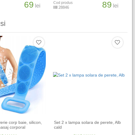
69
89
Cod produs
lei
lei
28846
si
erie corp baie, silicon,
Set 2 x lampa solara de perete, Alb
masaj corporal
cald