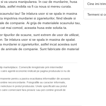
sor si va usura manipularea. In caz de murdarire, husa
Cine imi tri
lata, astfel mobila va fi ca noua si mereu curata.
scaunului tau! Se inlatura usor si se spala in masina
Termeni si c
 impotriva murdariei si zgarieturilor, fiind ideale si
ale de companie. Ai grija de materialele scaunului tau,
aci cat mai comod, aceasta husa este solutia ta.
r tipurilor de scaune, sunt extrem de usor de utilizat,
un. Se inlatura usor si se spala in masina de spalat.
 murdariei si zgarieturilor, astfel incat acestea sunt
ii de animale de companie. Sunt fabricate din material
 tip marketplace. Comenzile inregistrate prin intermediul
 catre agentii economici indicati pe pagina produsului si nu de
ermanente pentru a pastra exactitatea informatiilor din aceasta
ontine neconcordante. Fotografiile au caracter informativ,
neincluse in pretul produsului. Unele specificatii sau pretul
de catre comerciant fara preaviz sau pot contine greseli de