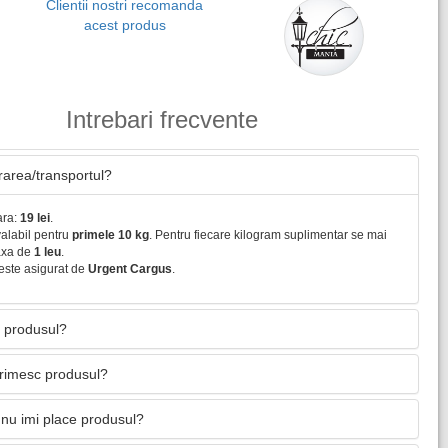
Clientii nostri recomanda
acest produs
Intrebari frecvente
vrarea/transportul?
ara:
19 lei
.
valabil pentru
primele 10 kg
. Pentru fiecare kilogram suplimentar se mai
axa de
1 leu
.
este asigurat de
Urgent Cargus
.
 produsul?
primesc produsul?
nu imi place produsul?