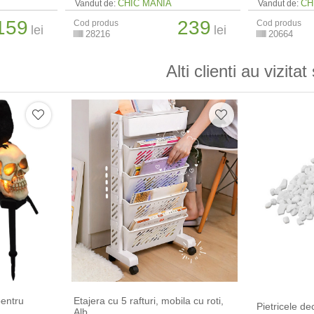
CHIC MANIA
CH
Vandut de:
Vandut de:
159
239
Cod produs
Cod produs
lei
lei
28216
20664
Alti clienti au vizitat 
pentru
Etajera cu 5 rafturi, mobila cu roti,
Pietricele de
a
Alb