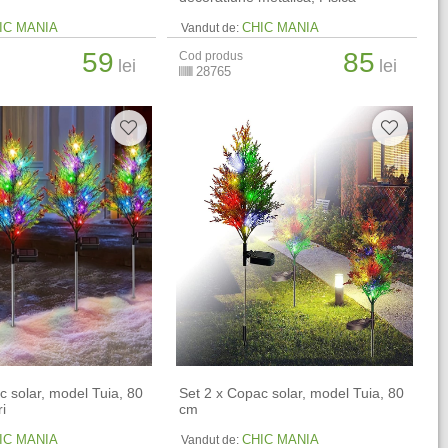
IC MANIA
CHIC MANIA
Vandut de:
59
85
Cod produs
lei
lei
28765
c solar, model Tuia, 80
Set 2 x Copac solar, model Tuia, 80
i
cm
IC MANIA
CHIC MANIA
Vandut de: