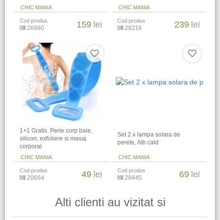
CHIC MANIA
CHIC MANIA
Cod produs
Cod produs
159
lei
239
lei
26860
28216
1+1 Gratis. Perie corp baie,
Set 2 x lampa solara de
silicon, exfoliere si masaj
perete, Alb cald
corporal
CHIC MANIA
CHIC MANIA
Cod produs
Cod produs
49
lei
69
lei
20664
28445
Alti clienti au vizitat si