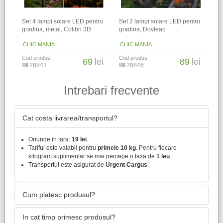
Set 4 lampi solare LED pentru
Set 2 lampi solare LED pentru
gradina, metal, Colibri 3D
gradina, Dovleac
CHIC MANIA
CHIC MANIA
Cod produs
Cod produs
69
lei
89
lei
28843
28846
Intrebari frecvente
Cat costa livrarea/transportul?
Oriunde in tara:
19 lei
.
Tariful este valabil pentru
primele 10 kg
. Pentru fiecare
kilogram suplimentar se mai percepe o taxa de
1 leu
.
Transportul este asigurat de
Urgent Cargus
.
Cum platesc produsul?
In cat timp primesc produsul?