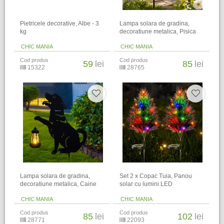
Pietricele decorative, Albe - 3
Lampa solara de gradina,
kg
decoratiune metalica, Pisica
CHIC MANIA
CHIC MANIA
Cod produs
Cod produs
59
lei
85
lei
15322
28765
Lampa solara de gradina,
Set 2 x Copac Tuia, Panou
decoratiune metalica, Caine
solar cu lumini LED
CHIC MANIA
CHIC MANIA
Cod produs
Cod produs
85
lei
102
lei
28771
22093