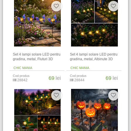
Set 4 lampi solare LED pentru
Set 4 lampi solare LED pentru
gradina, metal, Fluturi 3D
gradina, metal, Albinute 3D
CHIC MANIA
CHIC MANIA
Cod produs
Cod produs
69
lei
69
lei
28842
28844