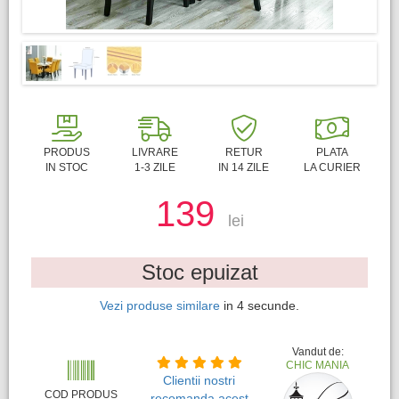
PRODUS
LIVRARE
RETUR
PLATA
IN STOC
1-3 ZILE
IN 14 ZILE
LA CURIER
139
lei
Stoc epuizat
Vezi produse similare
in
3
secunde.
Vandut de:
CHIC MANIA
Clientii nostri
COD PRODUS
recomanda acest