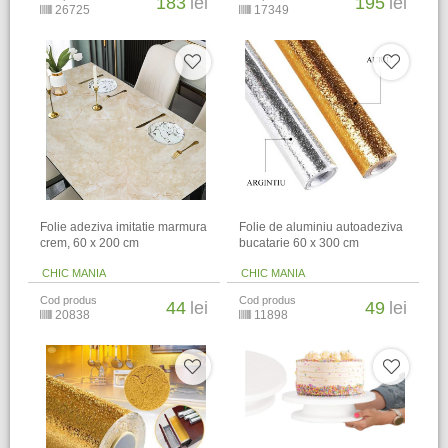
183
lei
195
lei
26725
17349
Folie adeziva imitatie marmura
Folie de aluminiu autoadeziva
crem, 60 x 200 cm
bucatarie 60 x 300 cm
CHIC MANIA
CHIC MANIA
Cod produs
Cod produs
44
lei
49
lei
20838
11898