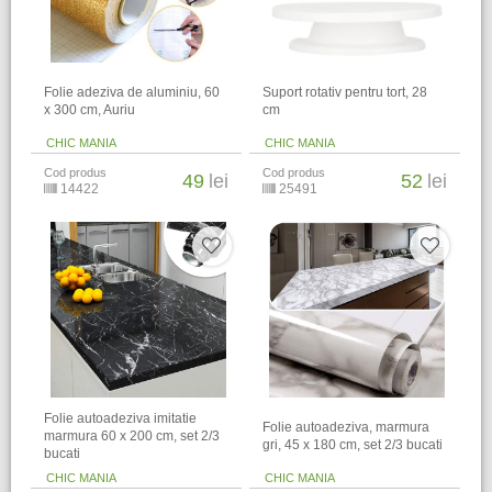
Folie adeziva de aluminiu, 60
Suport rotativ pentru tort, 28
x 300 cm, Auriu
cm
CHIC MANIA
CHIC MANIA
Cod produs
Cod produs
49
lei
52
lei
14422
25491
Folie autoadeziva imitatie
Folie autoadeziva, marmura
marmura 60 x 200 cm, set 2/3
gri, 45 x 180 cm, set 2/3 bucati
bucati
CHIC MANIA
CHIC MANIA