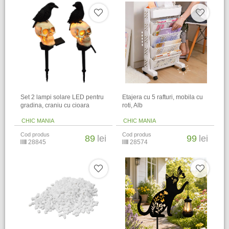
Set 2 lampi solare LED pentru
Etajera cu 5 rafturi, mobila cu
gradina, craniu cu cioara
roti, Alb
CHIC MANIA
CHIC MANIA
Cod produs
Cod produs
89
lei
99
lei
28845
28574