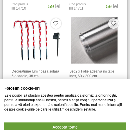
Cod produs
Cod produs
59
lei
59
lei
14710
14711
Decoratiune luminoasa solara
Set 2 x Folie adeziva imitatie
5 acadele, 38 cm
inox, 60 x 300 cm
CHIC MANIA
CHIC MANIA
Folosim cookie-uri
Cod produs
Cod produs
61
lei
69
lei
Este posibil să plasăm acestea pentru analiza datelor vizitatorilor noștri,
19554
21739
pentru a îmbunătăți site-ul nostru, pentru a afișa conținut personalizat și
pentru a vă oferi o experiență excelentă pe site. Pentru mai multe informații
despre cookie-urile pe care le utilizăm deschidem setările.
Accepta toate