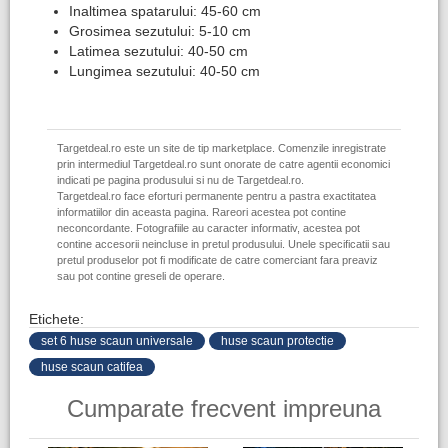
Inaltimea spatarului: 45-60 cm
Grosimea sezutului: 5-10 cm
Latimea sezutului: 40-50 cm
Lungimea sezutului: 40-50 cm
Targetdeal.ro este un site de tip marketplace. Comenzile inregistrate
prin intermediul Targetdeal.ro sunt onorate de catre agentii economici
indicati pe pagina produsului si nu de Targetdeal.ro.
Targetdeal.ro face eforturi permanente pentru a pastra exactitatea
informatiilor din aceasta pagina. Rareori acestea pot contine
neconcordante. Fotografiile au caracter informativ, acestea pot
contine accesorii neincluse in pretul produsului. Unele specificatii sau
pretul produselor pot fi modificate de catre comerciant fara preaviz
sau pot contine greseli de operare.
Etichete:
set 6 huse scaun universale
huse scaun protectie
huse scaun catifea
Cumparate frecvent impreuna