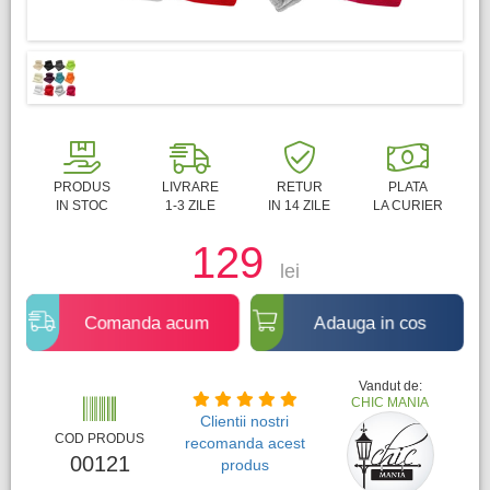
PRODUS
LIVRARE
RETUR
PLATA
IN STOC
1-3 ZILE
IN 14 ZILE
LA CURIER
129
lei
Comanda acum
Adauga in cos
Vandut de:
CHIC MANIA
Clientii nostri
COD PRODUS
recomanda acest
00121
produs