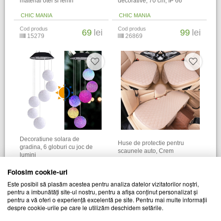
material otel si lemn
decorative, 70 cm, IP 66
CHIC MANIA
CHIC MANIA
Cod produs
Cod produs
69
lei
99
lei
15279
26869
Decoratiune solara de
Huse de protectie pentru
gradina, 6 globuri cu joc de
scaunele auto, Crem
lumini
CHIC MANIA
CHIC MANIA
Folosim cookie-uri
Cod produs
Cod produs
69
lei
99
lei
Este posibil să plasăm acestea pentru analiza datelor vizitatorilor noștri,
15428
15491
pentru a îmbunătăți site-ul nostru, pentru a afișa conținut personalizat și
pentru a vă oferi o experiență excelentă pe site. Pentru mai multe informații
despre cookie-urile pe care le utilizăm deschidem setările.