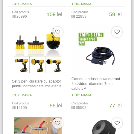
CHIC MANIA
CHIC MANIA
Cod produs
Cod produs
109
lei
59
lei
26996
22853
Camera endoscop waterproof
Set 3 perii curatare cu adaptor
foto/video, diametru 7mm,
pentru bormasina/autofiletanta
cablu 5M
CHIC MANIA
CHIC MANIA
Cod produs
Cod produs
55
lei
77
lei
15195
05502