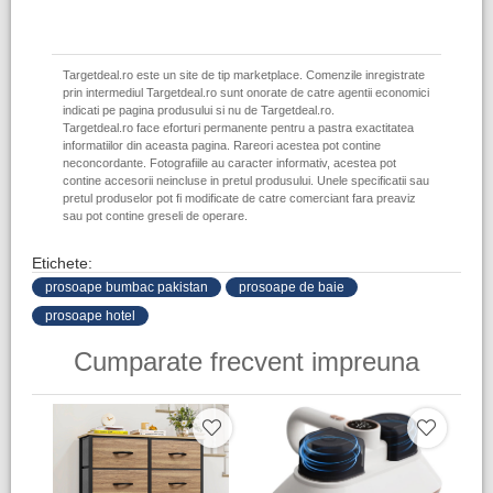
Targetdeal.ro este un site de tip marketplace. Comenzile inregistrate
prin intermediul Targetdeal.ro sunt onorate de catre agentii economici
indicati pe pagina produsului si nu de Targetdeal.ro.
Targetdeal.ro face eforturi permanente pentru a pastra exactitatea
informatiilor din aceasta pagina. Rareori acestea pot contine
neconcordante. Fotografiile au caracter informativ, acestea pot
contine accesorii neincluse in pretul produsului. Unele specificatii sau
pretul produselor pot fi modificate de catre comerciant fara preaviz
sau pot contine greseli de operare.
Etichete:
prosoape bumbac pakistan
prosoape de baie
prosoape hotel
Cumparate frecvent impreuna