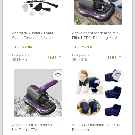
Aparat de curatat cu aburi
Aspirator antiacarieni saltele,
Steam Cleaner + Accesorii
Filtru HEPA, Tehnologie UV
CHIC MANIA
CHIC MANIA
Cod produs
Cod produs
159
lei
109
lei
11085
23615
Aspirator antiacarieni saltele,
Set 3 x Genunchiera bebelusi,
UV, Filtru HEPA
Bleumarin