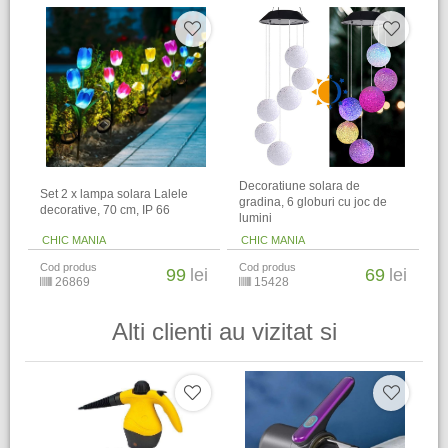
Decoratiune solara de
Set 2 x lampa solara Lalele
gradina, 6 globuri cu joc de
decorative, 70 cm, IP 66
lumini
CHIC MANIA
CHIC MANIA
Cod produs
Cod produs
99
lei
69
lei
26869
15428
Alti clienti au vizitat si