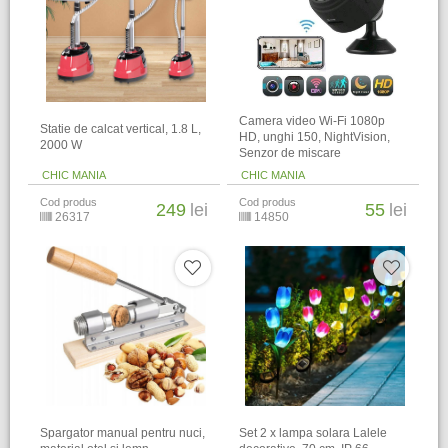
Camera video Wi-Fi 1080p
Statie de calcat vertical, 1.8 L,
HD, unghi 150, NightVision,
2000 W
Senzor de miscare
CHIC MANIA
CHIC MANIA
Cod produs
Cod produs
249
lei
55
lei
26317
14850
Spargator manual pentru nuci,
Set 2 x lampa solara Lalele