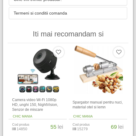
Termeni si conditii comanda
Iti mai recomandam si
Camera video Wi-Fi 1080p
Spargator manual pentru nuci,
HD, unghi 150, NightVision,
material otel si lemn
Senzor de miscare
CHIC MANIA
CHIC MANIA
Cod produs
Cod produs
55
lei
69
lei
14850
15279