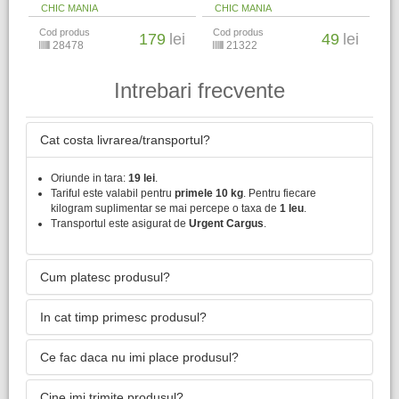
CHIC MANIA
CHIC MANIA
Cod produs
Cod produs
179
lei
49
lei
28478
21322
Intrebari frecvente
Cat costa livrarea/transportul?
Oriunde in tara:
19 lei
.
Tariful este valabil pentru
primele 10 kg
. Pentru fiecare
kilogram suplimentar se mai percepe o taxa de
1 leu
.
Transportul este asigurat de
Urgent Cargus
.
Cum platesc produsul?
In cat timp primesc produsul?
Ce fac daca nu imi place produsul?
Cine imi trimite produsul?