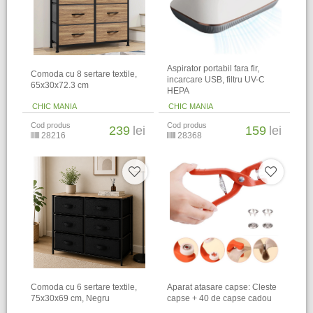
Aspirator portabil fara fir,
Comoda cu 8 sertare textile,
incarcare USB, filtru UV-C
65x30x72.3 cm
HEPA
CHIC MANIA
CHIC MANIA
Cod produs
Cod produs
239
lei
159
lei
28216
28368
Comoda cu 6 sertare textile,
Aparat atasare capse: Cleste
75x30x69 cm, Negru
capse + 40 de capse cadou