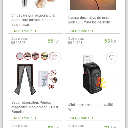
Vindecare prin acupunctura:
Lampa decorativa de masa,
aparat fara intepaturi pentru
glob cu lumina foc de artificii
auto-masaj
TREND MARKET
TREND MARKET
Cod produs
Cod produs
55
lei
53
lei
10595
24781
Set antidaunatori: Perdea
Mini aeroterma portabila 350
magnetica Magic Mesh + Pest
W
Repeller
TREND MARKET
TREND MARKET
Cod produs
Cod produs