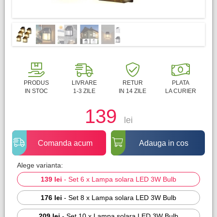
PRODUS
LIVRARE
RETUR
PLATA
IN STOC
1-3 ZILE
IN 14 ZILE
LA CURIER
139
lei
Comanda acum
Adauga in cos
Alege varianta:
139 lei
-
Set 6 x Lampa solara LED 3W Bulb
176 lei
-
Set 8 x Lampa solara LED 3W Bulb
209 lei
-
Set 10 x Lampa solara LED 3W Bulb