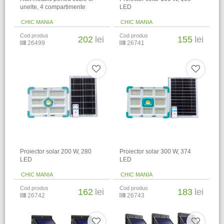
unelte, 4 compartimente
LED
CHIC MANIA
CHIC MANIA
Cod produs
Cod produs
202
lei
155
lei
26499
26741
Proiector solar 200 W, 280
Proiector solar 300 W, 374
LED
LED
CHIC MANIA
CHIC MANIA
Cod produs
Cod produs
162
lei
183
lei
26742
26743