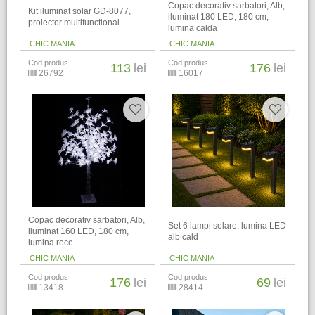
Copac decorativ sarbatori, Alb,
Kit iluminat solar GD-8077,
iluminat 180 LED, 180 cm,
proiector multifunctional
lumina calda
CHIC MANIA
CHIC MANIA
Cod produs
Cod produs
113
lei
176
lei
26792
16017
Copac decorativ sarbatori, Alb,
Set 6 lampi solare, lumina LED
iluminat 160 LED, 180 cm,
alb cald
lumina rece
CHIC MANIA
CHIC MANIA
Cod produs
Cod produs
176
lei
69
lei
13418
28414