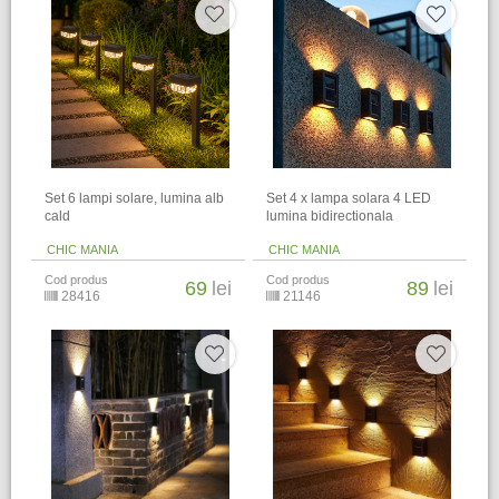
Set 6 lampi solare, lumina alb
Set 4 x lampa solara 4 LED
cald
lumina bidirectionala
CHIC MANIA
CHIC MANIA
Cod produs
Cod produs
69
lei
89
lei
28416
21146