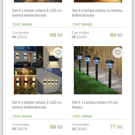
Set 4 x lampa solara 4 LED cu
Set 4 x lampa solara cu lumina
lumina bidirectionala
bidirectionala
CHIC MANIA
CHIC MANIA
Cod produs
Cod produs
89
lei
89
lei
22013
23431
Set 4 x lampa solara 2 LED cu
Set 4 x Lampa solara 24 cm,
lumina bidirectionala
Negru
CHIC MANIA
CHIC MANIA
Cod produs
Cod produs
89
lei
77
lei
26979
28391