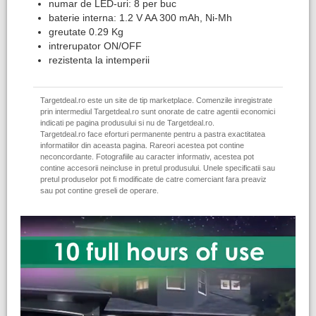
numar de LED-uri: 8 per buc
baterie interna: 1.2 V AA 300 mAh, Ni-Mh
greutate 0.29 Kg
intrerupator ON/OFF
rezistenta la intemperii
Targetdeal.ro este un site de tip marketplace. Comenzile inregistrate
prin intermediul Targetdeal.ro sunt onorate de catre agentii economici
indicati pe pagina produsului si nu de Targetdeal.ro.
Targetdeal.ro face eforturi permanente pentru a pastra exactitatea
informatiilor din aceasta pagina. Rareori acestea pot contine
neconcordante. Fotografiile au caracter informativ, acestea pot
contine accesorii neincluse in pretul produsului. Unele specificatii sau
pretul produselor pot fi modificate de catre comerciant fara preaviz
sau pot contine greseli de operare.