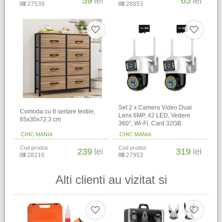
59
lei
65
lei
27539
28853
Set 2 x Camera Video Dual
Comoda cu 8 sertare textile,
Lens 6MP, 42 LED, Vedere
65x30x72.3 cm
360°, Wi-Fi, Card 32GB
CHIC MANIA
CHIC MANIA
Cod produs
Cod produs
239
lei
319
lei
28216
27953
Alti clienti au vizitat si