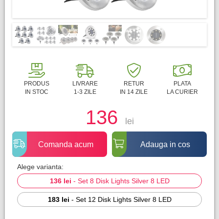
PRODUS
LIVRARE
RETUR
PLATA
IN STOC
1-3 ZILE
IN 14 ZILE
LA CURIER
136
lei
Comanda acum
Adauga in cos
Alege varianta:
136 lei
-
Set 8 Disk Lights Silver 8 LED
183 lei
-
Set 12 Disk Lights Silver 8 LED