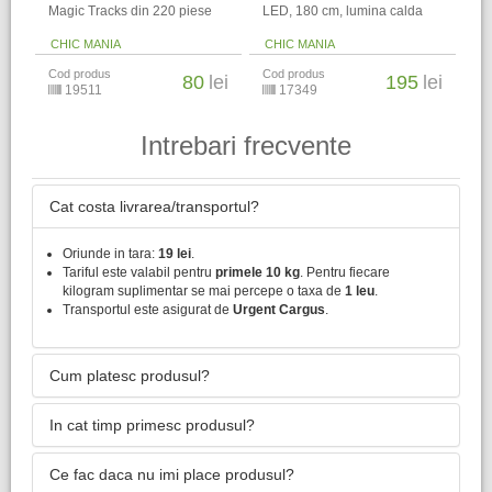
Magic Tracks din 220 piese
LED, 180 cm, lumina calda
CHIC MANIA
CHIC MANIA
Cod produs
Cod produs
80
lei
195
lei
19511
17349
Intrebari frecvente
Cat costa livrarea/transportul?
Oriunde in tara:
19 lei
.
Tariful este valabil pentru
primele 10 kg
. Pentru fiecare
kilogram suplimentar se mai percepe o taxa de
1 leu
.
Transportul este asigurat de
Urgent Cargus
.
Cum platesc produsul?
In cat timp primesc produsul?
Ce fac daca nu imi place produsul?