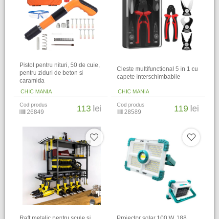
Pistol pentru nituri, 50 de cuie,
Cleste multifunctional 5 in 1 cu
pentru ziduri de beton si
capete interschimbabile
caramida
CHIC MANIA
CHIC MANIA
Cod produs
Cod produs
113
lei
119
lei
26849
28589
Raft metalic pentru scule si
Proiector solar 100 W, 188