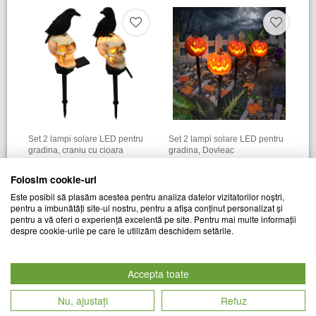
Set 2 lampi solare LED pentru
Set 2 lampi solare LED pentru
gradina, craniu cu cioara
gradina, Dovleac
CHIC MANIA
CHIC MANIA
Folosim cookie-uri
Cod produs
Cod produs
89
lei
89
lei
Este posibil să plasăm acestea pentru analiza datelor vizitatorilor noștri,
28845
28846
pentru a îmbunătăți site-ul nostru, pentru a afișa conținut personalizat și
pentru a vă oferi o experiență excelentă pe site. Pentru mai multe informații
despre cookie-urile pe care le utilizăm deschidem setările.
Accepta toate
Nu, ajustați
Refuz