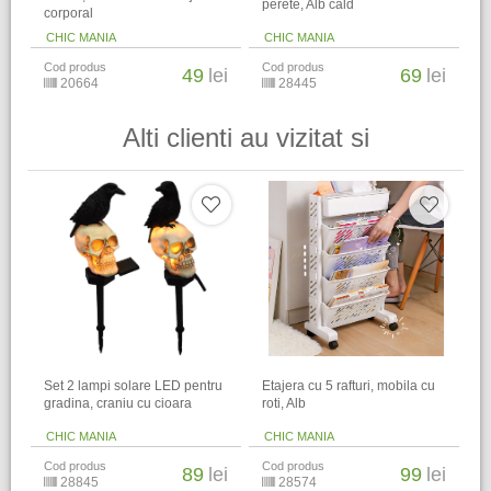
perete, Alb cald
corporal
CHIC MANIA
CHIC MANIA
Cod produs
Cod produs
49
lei
69
lei
20664
28445
Alti clienti au vizitat si
Set 2 lampi solare LED pentru
Etajera cu 5 rafturi, mobila cu
gradina, craniu cu cioara
roti, Alb
CHIC MANIA
CHIC MANIA
Cod produs
Cod produs
89
lei
99
lei
28845
28574