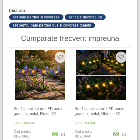
Etichete:
set baie perdea si covorase
set baie decoratiuni
set pentru baie perdea dus si covorase toaleta
Cumparate frecvent impreuna
Set 4 lampi solare LED pentru
Set 4 lampi solare LED pentru
gradina, metal, Fluturi 3D
gradina, metal, Albinute 3D
CHIC MANIA
CHIC MANIA
Cod produs
Cod produs
69
lei
69
lei
28842
28844