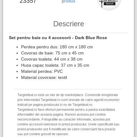
23357
produs
Descriere
Set pentru baie cu 4 accesorii - Dark Blue Rose
Perdea pentru dus: 180 cm x 180 cm
Covoras de baie: 75 cm x 45 cm
Covoras toaleta: 44 cm x 38 cm
Husa capac toaleta: 37 cm x 35 cm
Material perdea: PVC
Material covorase: textil
Targetdeal.ro este un site de tip marketplace. Comenzile inregistrate
prin intermediul Targetdeal.ro sunt onorate de catre agentii economici
indicati pe pagina produsului si nu de Targetdeal.ro.
Targetdeal.ro face eforturi permanente pentru a pastra exactitatea
informatiilor din aceasta pagina. Rareori acestea pot contine
neconcordante. Fotografiile au caracter informativ, acestea pot
contine accesorii neincluse in pretul produsului. Unele specificatii sau
pretul produselor pot fi modificate de catre comerciant fara preaviz
sau pot contine greseli de operare.