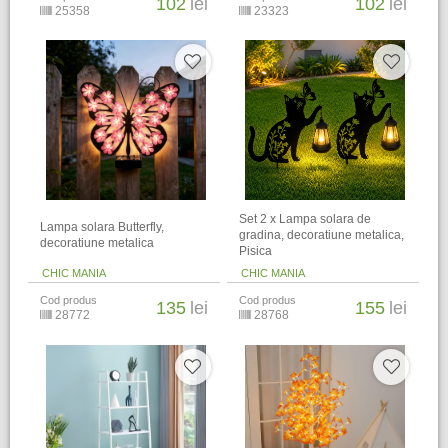
102
lei
102
lei
25358
23323
Set 2 x Lampa solara de
Lampa solara Butterfly,
gradina, decoratiune metalica,
decoratiune metalica
Pisica
CHIC MANIA
CHIC MANIA
Cod produs
Cod produs
135
lei
155
lei
28772
28768