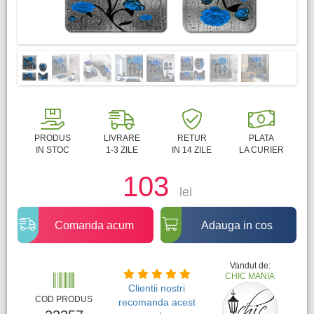
Previous
Next
PRODUS
LIVRARE
RETUR
PLATA
IN STOC
1-3 ZILE
IN 14 ZILE
LA CURIER
103
lei
Comanda acum
Adauga in cos
Vandut de:
CHIC MANIA
Clientii nostri
COD PRODUS
recomanda acest