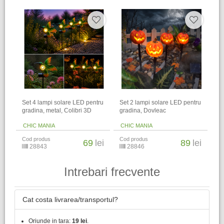
Set 4 lampi solare LED pentru
Set 2 lampi solare LED pentru
gradina, metal, Colibri 3D
gradina, Dovleac
CHIC MANIA
CHIC MANIA
Cod produs
Cod produs
69
lei
89
lei
28843
28846
Intrebari frecvente
Cat costa livrarea/transportul?
Oriunde in tara:
19 lei
.