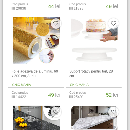
Cod produs
Cod produs
44
lei
49
lei
20838
11898
Folie adeziva de aluminiu, 60
Suport rotativ pentru tort, 28
x 300 cm, Auriu
cm
CHIC MANIA
CHIC MANIA
Cod produs
Cod produs
49
lei
52
lei
14422
25491