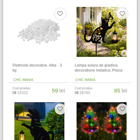
Pietricele decorative, Albe - 3
Lampa solara de gradina,
kg
decoratiune metalica, Pisica
CHIC MANIA
CHIC MANIA
Cod produs
Cod produs
59
lei
85
lei
15322
28765