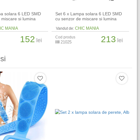
pa solara 6 LED SMD
Set 6 x Lampa solara 6 LED SMD
 miscare si lumina
cu senzor de miscare si lumina
IC MANIA
CHIC MANIA
Vandut de:
152
213
Cod produs
lei
lei
21025
si