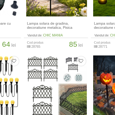
oare cu
Lampa solara de gradina,
Lampa solara
decoratiune metalica, Pisica
decoratiune 
CHIC MANIA
CH
Vandut de:
Vandut de:
64
85
Cod produs
Cod produs
lei
lei
28765
28771