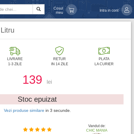
Cosul
Intra in cont
meu
Litru
LIVRARE
RETUR
PLATA
1-3 ZILE
IN 14 ZILE
LA CURIER
139
lei
Stoc epuizat
Vezi produse similare
in
2
secunde.
Vandut de:
CHIC MANIA