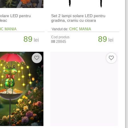
solare LED pentru
Set 2 lampi solare LED pentru
leac
gradina, craniu cu cioara
IC MANIA
CHIC MANIA
Vandut de:
89
89
Cod produs
lei
lei
28845