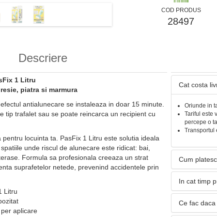
COD PRODUS
28497
Descriere
Fix 1 Litru
Cat costa li
resie, piatra si marmura
 efectul antialunecare se instaleaza in doar 15 minute.
Oriunde in t
e tip trafalet sau se poate reincarca un recipient cu
Tariful este 
percepe o t
Transportul 
a pentru locuinta ta. PasFix 1 Litru este solutia ideala
 spatiile unde riscul de alunecare este ridicat: bai,
u terase. Formula sa profesionala creeaza un strat
Cum platesc
renta suprafetelor netede, prevenind accidentele prin
In cat timp 
 Litru
pozitat
Ce fac daca 
per aplicare