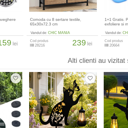
aveghere
Comoda cu 8 sertare textile,
1+1 Gratis. P
65x30x72.3 cm
exfoliere si 
CHIC MANIA
CH
Vandut de:
Vandut de:
159
239
Cod produs
Cod produs
lei
lei
28216
20664
Alti clienti au vizitat 