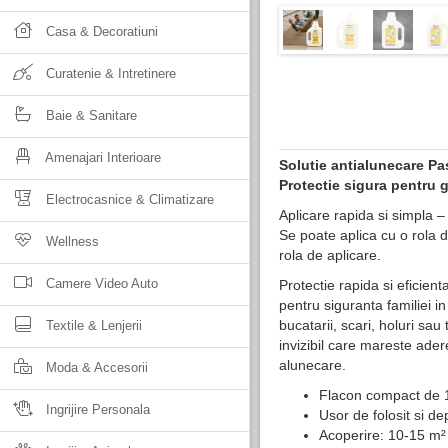
Casa & Decoratiuni
Curatenie & Intretinere
Baie & Sanitare
Amenajari Interioare
Solutie antialunecare Pas
Protectie sigura pentru g
Electrocasnice & Climatizare
Aplicare rapida si simpla –
Se poate aplica cu o rola d
Wellness
rola de aplicare.
Camere Video Auto
Protectie rapida si eficient
pentru siguranta familiei in
bucatarii, scari, holuri sa
Textile & Lenjerii
invizibil care mareste ade
alunecare.
Moda & Accesorii
Flacon compact de 1
Ingrijire Personala
Usor de folosit si de
Acoperire: 10-15 m² 