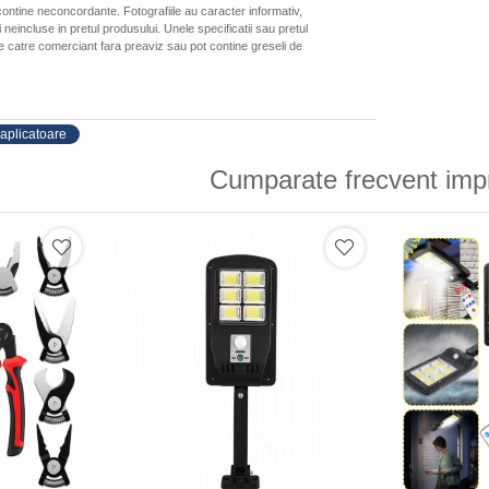
ontine neconcordante. Fotografiile au caracter informativ,
neincluse in pretul produsului. Unele specificatii sau pretul
de catre comerciant fara preaviz sau pot contine greseli de
 aplicatoare
Cumparate frecvent imp