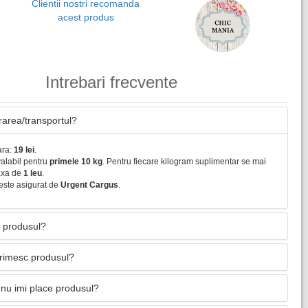
Clientii nostri recomanda
acest produs
Intrebari frecvente
vrarea/transportul?
ara:
19 lei
.
valabil pentru
primele 10 kg
. Pentru fiecare kilogram suplimentar se mai
axa de
1 leu
.
este asigurat de
Urgent Cargus
.
 produsul?
primesc produsul?
nu imi place produsul?