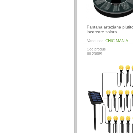
Fantana arteziana plutit
incarcare solara
CHIC MANIA
Vandut de:
Cod produs
20689