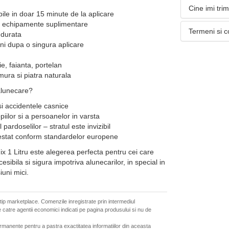
Cine imi tri
bile in doar 15 minute de la aplicare
ra echipamente suplimentare
Termeni si c
 durata
ani dupa o singura aplicare
ie, faianta, portelan
mura si piatra naturala
ialunecare?
si accidentele casnice
iilor si a persoanelor in varsta
pardoselilor – stratul este invizibil
 testat conform standardelor europene
ix 1 Litru este alegerea perfecta pentru cei care
esibila si sigura impotriva alunecarilor, in special in
iuni mici.
 tip marketplace. Comenzile inregistrate prin intermediul
 catre agentii economici indicati pe pagina produsului si nu de
ermanente pentru a pastra exactitatea informatiilor din aceasta