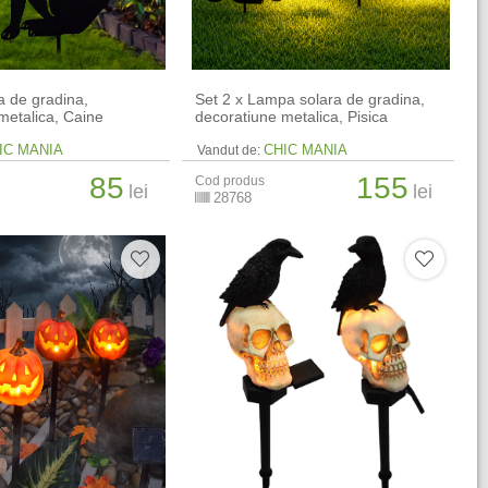
 de gradina,
Set 2 x Lampa solara de gradina,
metalica, Caine
decoratiune metalica, Pisica
IC MANIA
CHIC MANIA
Vandut de:
85
155
Cod produs
lei
lei
28768