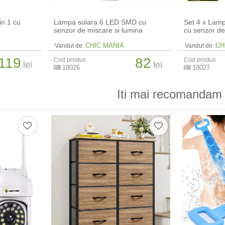
in 1 cu
Lampa solara 6 LED SMD cu
Set 4 x Lam
senzor de miscare si lumina
cu senzor de
CHIC MANIA
CH
Vandut de:
Vandut de:
119
82
Cod produs
Cod produs
lei
lei
18026
18027
Iti mai recomandam 