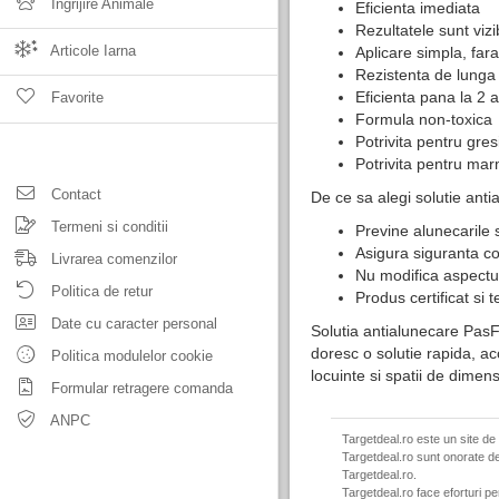
Ingrijire Animale
Eficienta imediata
Rezultatele sunt vizi
Articole Iarna
Aplicare simpla, fa
Rezistenta de lunga
Eficienta pana la 2 
Favorite
Formula non-toxica
Potrivita pentru gres
Potrivita pentru mar
Contact
De ce sa alegi solutie ant
Termeni si conditii
Previne alunecarile 
Asigura siguranta cop
Livrarea comenzilor
Nu modifica aspectul 
Politica de retur
Produs certificat si
Date cu caracter personal
Solutia antialunecare PasF
doresc o solutie rapida, acc
Politica modulelor cookie
locuinte si spatii de dimens
Formular retragere comanda
ANPC
Targetdeal.ro este un site de
Targetdeal.ro sunt onorate de
Targetdeal.ro.
Targetdeal.ro face eforturi p