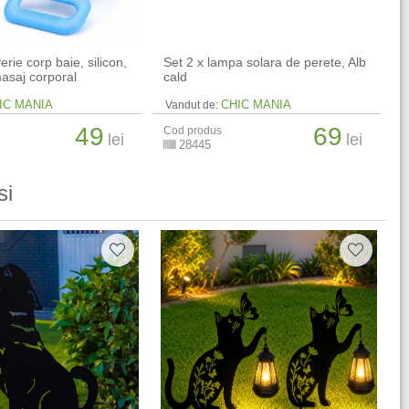
erie corp baie, silicon,
Set 2 x lampa solara de perete, Alb
masaj corporal
cald
IC MANIA
CHIC MANIA
Vandut de:
49
69
Cod produs
lei
lei
28445
si