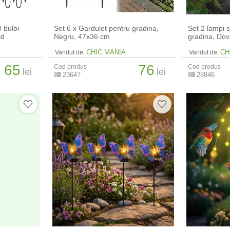
 bulbi
Set 6 x Gardulet pentru gradina,
Set 2 lampi 
ld
Negru, 47x36 cm
gradina, Dov
CHIC MANIA
CH
Vandut de:
Vandut de:
65
76
Cod produs
Cod produs
lei
lei
23647
28846