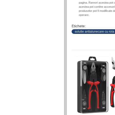
pagina. Rareori acestea pot c
acestea pot contine accesorii 
produselor pot fi modificate 
operare.
Etichete:
solutie antialunecare cu rola