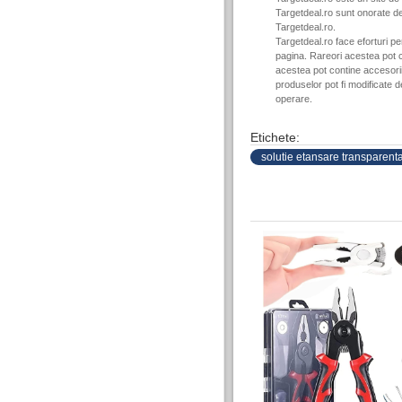
Targetdeal.ro sunt onorate de
Targetdeal.ro.
Targetdeal.ro face eforturi p
pagina. Rareori acestea pot c
acestea pot contine accesorii 
produselor pot fi modificate 
operare.
Etichete:
solutie etansare transparent