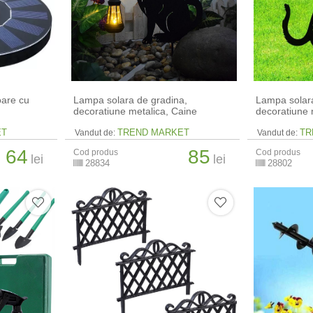
oare cu
Lampa solara de gradina,
Lampa solara
decoratiune metalica, Caine
decoratiune 
ET
TREND MARKET
TR
Vandut de:
Vandut de:
64
85
Cod produs
Cod produs
lei
lei
28834
28802