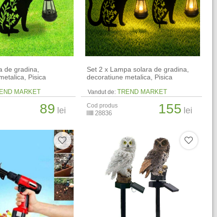
 de gradina,
Set 2 x Lampa solara de gradina,
metalica, Pisica
decoratiune metalica, Pisica
END MARKET
TREND MARKET
Vandut de:
89
155
Cod produs
lei
lei
28836