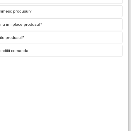
primesc produsul?
nu imi place produsul?
mite produsul?
onditii comanda