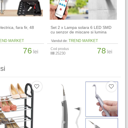
ectrica, fara fir, 48
Set 2 x Lampa solara 6 LED SMD
cu senzor de miscare si lumina
END MARKET
TREND MARKET
Vandut de:
76
78
Cod produs
lei
lei
25230
si