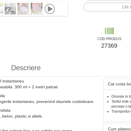
136 l
COD PRODUS
27369
Descriere
l instantaneu
Cat costa li
abila. 300 ml = 2 metri patrati
ila
Oriunde in t
urgerile instantaneu, prevenind daunele costisitoare.
Tariful este 
percepe o t
rafata
Transportul 
beton, plastic si altele.
Cum platesc
i frig extrem fara a se exfolia sau crapa.