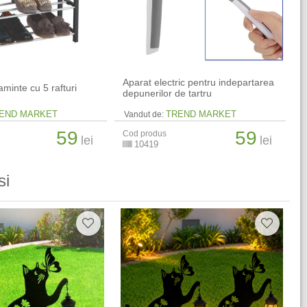
Aparat electric pentru indepartarea
aminte cu 5 rafturi
depunerilor de tartru
END MARKET
TREND MARKET
Vandut de:
59
59
Cod produs
lei
lei
10419
si