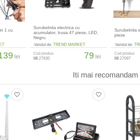
Surubelnita electrica cu
in 1 cu
Surubelnita el
acumulator, trusa 47 piese, LED,
piese
Negru
ET
TREND MARKET
TR
Vandut de:
Vandut de:
139
79
Cod produs
Cod produs
lei
lei
27930
27097
Iti mai recomandam 