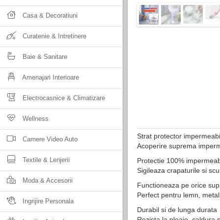
Casa & Decoratiuni
Curatenie & Intretinere
Baie & Sanitare
Amenajari Interioare
Electrocasnice & Climatizare
Wellness
Strat protector impermeabi
Camere Video Auto
Acoperire suprema imperme
Textile & Lenjerii
Protectie 100% impermeab
Sigileaza crapaturile si sc
Moda & Accesorii
Functioneaza pe orice sup
Perfect pentru lemn, metal, 
Ingrijire Personala
Durabil si de lunga durata
Rezista la ploaie, caldura s