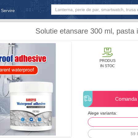
 Servire
& Bebe
Solutie etansare 300 ml, pasta
PRODUS
IN STOC
Comanda
Alege varianta:
59 l