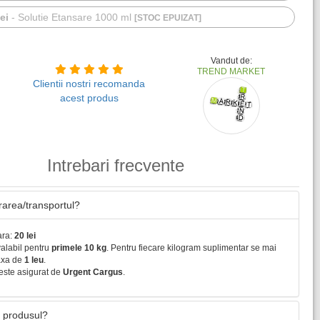
ei
-
Solutie Etansare 1000 ml
[STOC EPUIZAT]
Vandut de:
TREND MARKET
Clientii nostri recomanda
acest produs
Intrebari frecvente
vrarea/transportul?
ara:
20 lei
valabil pentru
primele 10 kg
. Pentru fiecare kilogram suplimentar se mai
axa de
1 leu
.
este asigurat de
Urgent Cargus
.
 produsul?