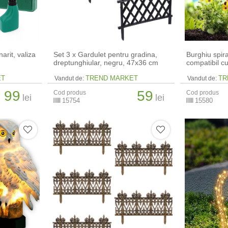
arit, valiza
Set 3 x Gardulet pentru gradina,
Burghiu spira
dreptunghiular, negru, 47x36 cm
compatibil c
ET
TREND MARKET
TR
Vandut de:
Vandut de:
99
59
Cod produs
Cod produs
lei
lei
15754
15580