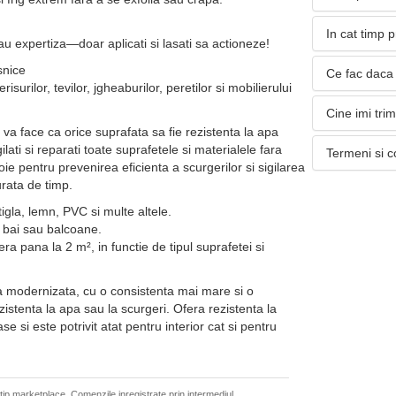
In cat timp 
u expertiza—doar aplicati si lasati sa actioneze!
snice
Ce fac daca 
isurilor, tevilor, jgheaburilor, peretilor si mobilierului
Cine imi tri
e va face ca orice suprafata sa fie rezistenta la apa
ilati si reparati toate suprafetele si materialele fara
Termeni si c
ie pentru prevenirea eficienta a scurgerilor si sigilarea
urata de timp.
tigla, lemn, PVC si multe altele.
, bai sau balcoane.
 pana la 2 m², in functie de tipul suprafetei si
a modernizata, cu o consistenta mai mare si o
istenta la apa sau la scurgeri. Ofera rezistenta la
se si este potrivit atat pentru interior cat si pentru
 tip marketplace. Comenzile inregistrate prin intermediul