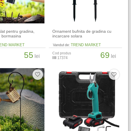
lat pentru gradina,
Ornament bufnita de gradina cu
u bormasina
incarcare solara
END MARKET
TREND MARKET
Vandut de:
55
69
Cod produs
lei
lei
17374