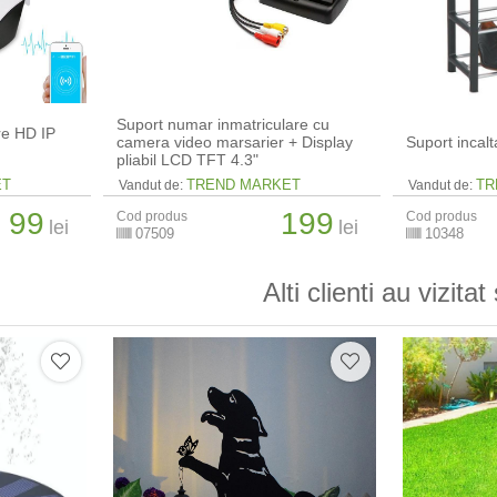
Suport numar inmatriculare cu
e HD IP
camera video marsarier + Display
Suport incalt
pliabil LCD TFT 4.3"
ET
TREND MARKET
TR
Vandut de:
Vandut de:
99
199
Cod produs
Cod produs
lei
lei
07509
10348
Alti clienti au vizitat 