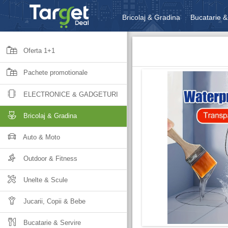
Bricolaj & Gradina
Bucatarie &
Unelte & Scule
Jucarii, Copii 
Oferta 1+1
Pachete promotionale
ELECTRONICE & GADGETURI
Bricolaj & Gradina
Auto & Moto
Outdoor & Fitness
Unelte & Scule
Jucarii, Copii & Bebe
Bucatarie & Servire