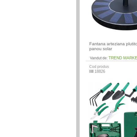
Fantana arteziana plutit
panou solar
TREND MARK
Vandut de:
Cod produs
18826