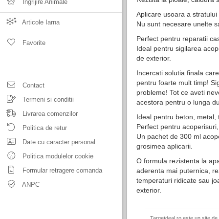
Ingrijire Animale
Aplicare usoara a stratului
Articole Iarna
Nu sunt necesare unelte sa
Perfect pentru reparatii ca
Favorite
Ideal pentru sigilarea acoper
de exterior.
Incercati solutia finala car
pentru foarte mult timp! Sig
Contact
probleme! Tot ce aveti nevo
Termeni si conditii
acestora pentru o lunga d
Livrarea comenzilor
Ideal pentru beton, metal, 
Perfect pentru acoperisuri
Politica de retur
Un pachet de 300 ml acopera
Date cu caracter personal
grosimea aplicarii.
Politica modulelor cookie
O formula rezistenta la ap
Formular retragere comanda
aderenta mai puternica, rez
temperaturi ridicate sau joa
ANPC
exterior.
Targetdeal.ro este un site de