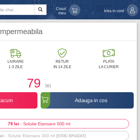
Cosul
Intra in cont
meu
 impermeabila
LIVRARE
RETUR
PLATA
1-3 ZILE
IN 14 ZILE
LA CURIER
79
lei
 acum
Adauga in cos
79 lei
-
Solutie Etansare 500 ml
ei
-
Solutie Etansare 300 ml
[STOC EPUIZAT]