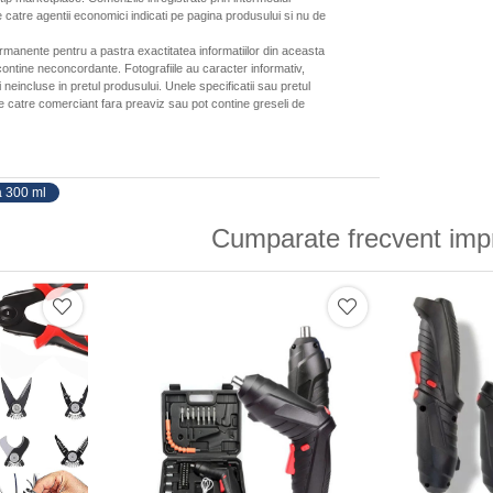
 catre agentii economici indicati pe pagina produsului si nu de
ermanente pentru a pastra exactitatea informatiilor din aceasta
ontine neconcordante. Fotografiile au caracter informativ,
neincluse in pretul produsului. Unele specificatii sau pretul
de catre comerciant fara preaviz sau pot contine greseli de
a 300 ml
Cumparate frecvent imp