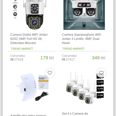
Camera Dubla WiFi Jortan
Camera Supraveghere WiFi
8293, 6MP, Full HD 4K,
Jortan 3 Lentile, 9MP, Dual
Detectare Miscare
Head
TREND MARKET
TREND MARKET
Cod produs
Cod produs
179
lei
349
lei
27418
27417
Set 4 x Camera de
Amplificator retea semnal