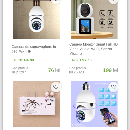
Camera Monitor Smart Full HD
Camera de supraveghere in
Video, Audio, Wi-Fi, Senzor
bec, Wi-Fi IP
Miscare
TREND MARKET
TREND MARKET
Cod produs
Cod produs
76
lei
199
lei
27297
25023