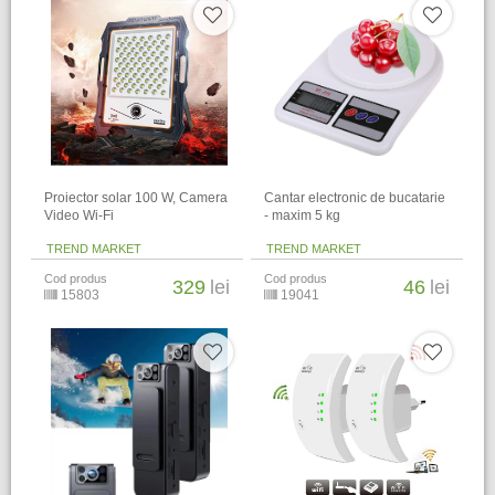
Proiector solar 100 W, Camera
Cantar electronic de bucatarie
Video Wi-Fi
- maxim 5 kg
TREND MARKET
TREND MARKET
Cod produs
Cod produs
329
lei
46
lei
15803
19041