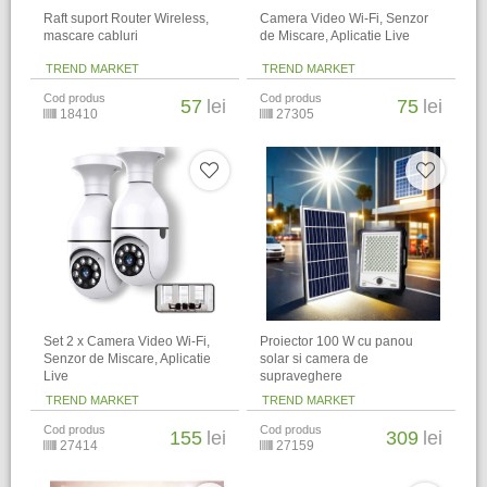
Raft suport Router Wireless,
Camera Video Wi-Fi, Senzor
mascare cabluri
de Miscare, Aplicatie Live
TREND MARKET
TREND MARKET
Cod produs
Cod produs
57
lei
75
lei
18410
27305
Set 2 x Camera Video Wi-Fi,
Proiector 100 W cu panou
Senzor de Miscare, Aplicatie
solar si camera de
Live
supraveghere
TREND MARKET
TREND MARKET
Cod produs
Cod produs
155
lei
309
lei
27414
27159