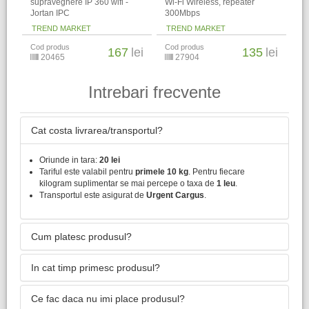
supraveghere IP 360 wifi -
Wi-Fi Wireless, repeater
Jortan IPC
300Mbps
TREND MARKET
TREND MARKET
Cod produs
Cod produs
167
lei
135
lei
20465
27904
Intrebari frecvente
Cat costa livrarea/transportul?
Oriunde in tara:
20 lei
Tariful este valabil pentru
primele 10 kg
. Pentru fiecare
kilogram suplimentar se mai percepe o taxa de
1 leu
.
Transportul este asigurat de
Urgent Cargus
.
Cum platesc produsul?
In cat timp primesc produsul?
Ce fac daca nu imi place produsul?