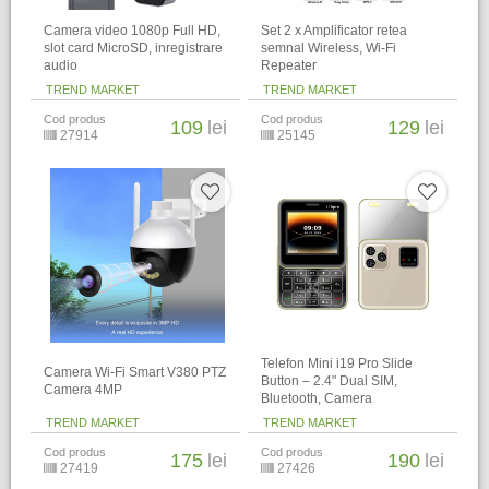
Camera video 1080p Full HD,
Set 2 x Amplificator retea
slot card MicroSD, inregistrare
semnal Wireless, Wi-Fi
audio
Repeater
TREND MARKET
TREND MARKET
Cod produs
Cod produs
109
lei
129
lei
27914
25145
Telefon Mini i19 Pro Slide
Camera Wi-Fi Smart V380 PTZ
Button – 2.4" Dual SIM,
Camera 4MP
Bluetooth, Camera
TREND MARKET
TREND MARKET
Cod produs
Cod produs
175
lei
190
lei
27419
27426