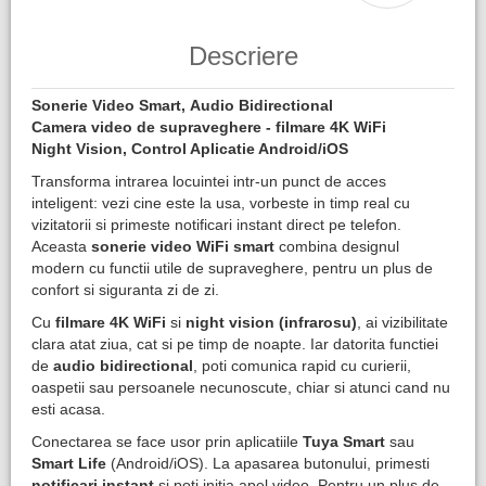
Descriere
Sonerie Video Smart, Audio Bidirectional
Camera video de supraveghere - filmare 4K WiFi
Night Vision, Control Aplicatie Android/iOS
Transforma intrarea locuintei intr-un punct de acces
inteligent: vezi cine este la usa, vorbeste in timp real cu
vizitatorii si primeste notificari instant direct pe telefon.
Aceasta
sonerie video WiFi smart
combina designul
modern cu functii utile de supraveghere, pentru un plus de
confort si siguranta zi de zi.
Cu
filmare 4K WiFi
si
night vision (infrarosu)
, ai vizibilitate
clara atat ziua, cat si pe timp de noapte. Iar datorita functiei
de
audio bidirectional
, poti comunica rapid cu curierii,
oaspetii sau persoanele necunoscute, chiar si atunci cand nu
esti acasa.
Conectarea se face usor prin aplicatiile
Tuya Smart
sau
Smart Life
(Android/iOS). La apasarea butonului, primesti
notificari instant
si poti initia apel video. Pentru un plus de