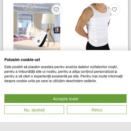
Dispozitiv antidaunatori Pest
Maiou de remodelare pentru
Folosim cookie-uri
Reject Repeller Ultrasonic
barbati
Este posibil să plasăm acestea pentru analiza datelor vizitatorilor noștri,
pentru a îmbunătăți site-ul nostru, pentru a afișa conținut personalizat și
TREND MARKET
TREND MARKET
pentru a vă oferi o experiență excelentă pe site. Pentru mai multe informații
Cod produs
Cod produs
despre cookie-urile pe care le utilizăm deschidem setările.
45
lei
53
lei
27514
25590
Accepta toate
Nu, ajustați
Refuz