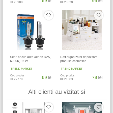
69
lei
99
lei
25988
28320
Set 2 becuri auto Xenon D2S,
Raft organizator depozitare
6000K, 35 W
produse cosmetice
TREND MARKET
TREND MARKET
Cod produs
Cod produs
69
lei
79
lei
27779
21303
Alti clienti au vizitat si