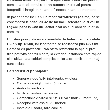
comoditate, sistemul suporta
stocare in cloud
pentru
fotografii si inregistrari, fara a fi necesar card de memorie.
In pachet este inclus si un
receptor wireless (chime)
ce se
conecteaza la priza, cu
32 de melodii selectabile
si volum
reglabil pana la
100 dB
, astfel incat sa auzi soneria in orice
camera.
Unitatea principala este alimentata de
baterii reincarcabile
Li-ion tip 18650
, iar incarcarea se realizeaza prin
USB 5V
.
Carcasa cu
protectie IP65
ofera rezistenta la apa si praf,
fiind potrivita pentru montaj la exterior. Instalarea este rapida
si intuitiva, fara cabluri complicate, iar accesoriile de montaj
sunt incluse.
Caracteristici principale
:
Sonerie video WiFi inteligenta, wireless
Camera cu night vision (infrarosu)
Audio bidirectional
Notificari instant pe telefon
Compatibila Android si iOS (Tuya Smart / Smart Life)
Receptor wireless cu 32 melodii
Instalare usoara, fara cabluri