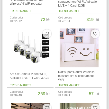
supraveghere Wi-Fi, Aplicatie
Wireless'N WIFI repeater
LIVE + 4 Card 32GB
TREND MARKET
TREND MARKET
Cod produs
Cod produs
72
lei
319
lei
22912
28131
Raft suport Router Wireless,
Set 4 x Camera Video Wi-Fi,
mascare fire si echipament
Aplicatie LIVE + 4 Card 32GB
WIFI
TREND MARKET
TREND MARKET
Cod produs
Cod produs
369
lei
57
lei
28740
17071