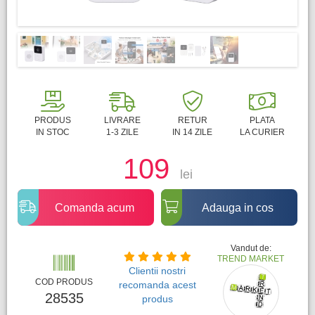
PRODUS
LIVRARE
RETUR
PLATA
IN STOC
1-3 ZILE
IN 14 ZILE
LA CURIER
109
lei
Comanda acum
Adauga in cos
Vandut de:
TREND MARKET
Clientii nostri
COD PRODUS
recomanda acest
28535
produs