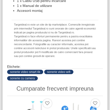
1 x Cablu USB pentru incarcare
1 x Manual de utilizare
Accesorii montaj
Targetdeal.ro este un site de tip marketplace. Comenzile inregistrate
prin intermediul Targetdeal.ro sunt onorate de catre agentii economici
indicati pe pagina produsului si nu de Targetdeal.ro.
Targetdeal.ro face eforturi permanente pentru a pastra exactitatea
informatiilor din aceasta pagina. Rareori acestea pot contine
neconcordante. Fotografiile au caracter informativ, acestea pot
contine accesorii neincluse in pretul produsului. Unele specificatii sau
pretul produselor pot fi modificate de catre comerciant fara preaviz
sau pot contine greseli de operare.
Etichete:
sonerie video smart 4k
sonerie video wifi
sonerie cu camera
Cumparate frecvent impreuna