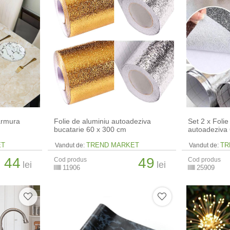
marmura
Folie de aluminiu autoadeziva
Set 2 x Folie
bucatarie 60 x 300 cm
autoadeziva
ET
TREND MARKET
TR
Vandut de:
Vandut de:
44
49
Cod produs
Cod produs
lei
lei
11906
25909