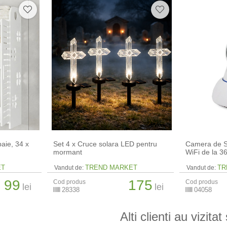
aie, 34 x
Set 4 x Cruce solara LED pentru
Camera de S
mormant
WiFi de la 
ET
TREND MARKET
TR
Vandut de:
Vandut de:
99
175
Cod produs
Cod produs
lei
lei
28338
04058
Alti clienti au vizitat 