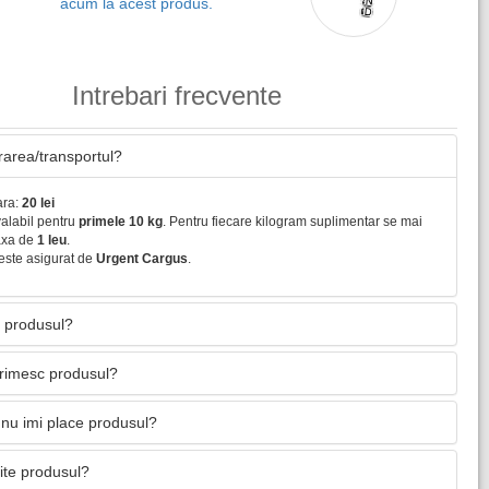
acum la acest produs.
Intrebari frecvente
vrarea/transportul?
ara:
20 lei
valabil pentru
primele 10 kg
. Pentru fiecare kilogram suplimentar se mai
axa de
1 leu
.
este asigurat de
Urgent Cargus
.
 produsul?
primesc produsul?
nu imi place produsul?
mite produsul?