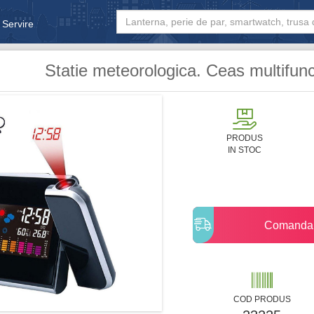
 Servire
& Bebe
Statie meteorologica. Ceas multifunct
PRODUS
IN STOC
Comanda
COD PRODUS