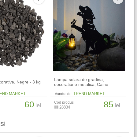
Lampa solara de gradina,
corative, Negre - 3 kg
decoratiune metalica, Caine
END MARKET
TREND MARKET
Vandut de:
60
85
Cod produs
lei
lei
28834
si