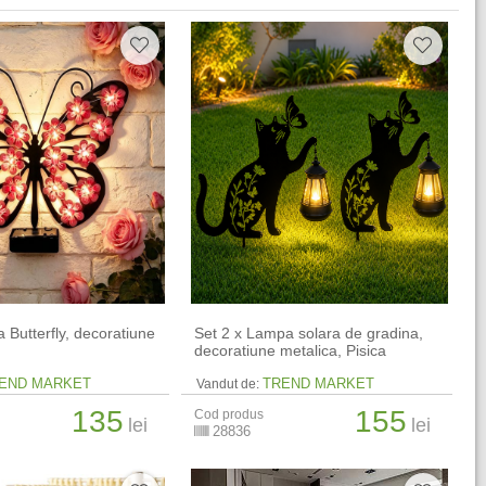
 Butterfly, decoratiune
Set 2 x Lampa solara de gradina,
decoratiune metalica, Pisica
END MARKET
TREND MARKET
Vandut de:
135
155
Cod produs
lei
lei
28836