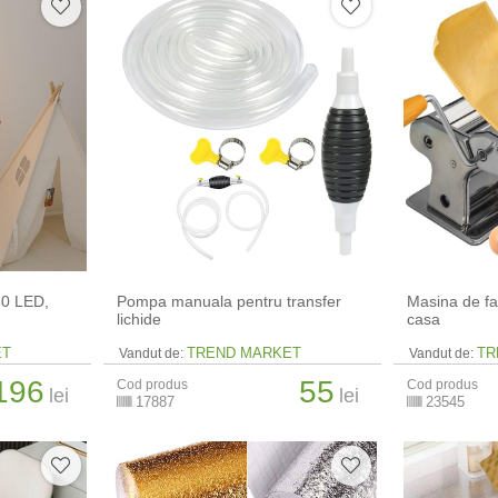
80 LED,
Pompa manuala pentru transfer
Masina de fa
lichide
casa
ET
TREND MARKET
TR
Vandut de:
Vandut de:
196
55
Cod produs
Cod produs
lei
lei
17887
23545