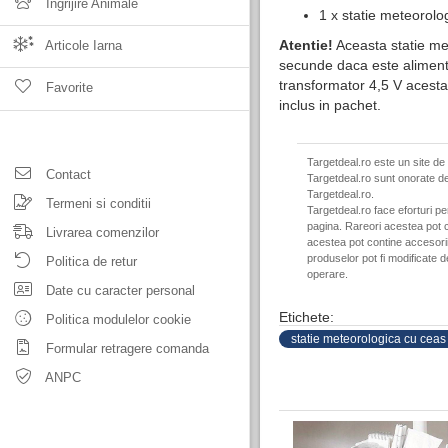
Ingrijire Animale
1 x statie meteorolo
Atentie!
Aceasta statie me
Articole Iarna
secunde daca este alimenta
transformator 4,5 V acesta
Favorite
inclus in pachet.
Targetdeal.ro este un site de
Contact
Targetdeal.ro sunt onorate de
Targetdeal.ro.
Termeni si conditii
Targetdeal.ro face eforturi p
pagina. Rareori acestea pot c
Livrarea comenzilor
acestea pot contine accesorii 
produselor pot fi modificate 
Politica de retur
operare.
Date cu caracter personal
Etichete:
Politica modulelor cookie
statie meteorologica cu ceas
Formular retragere comanda
ANPC