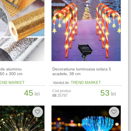
 de aluminiu
Decoratiune luminoasa solara 5
 60 x 300 cm
acadele, 38 cm
END MARKET
TREND MARKET
Vandut de:
45
53
Cod produs
lei
lei
25797