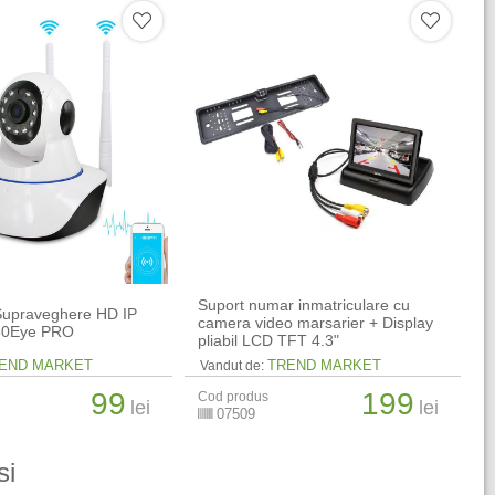
Suport numar inmatriculare cu
upraveghere HD IP
camera video marsarier + Display
360Eye PRO
pliabil LCD TFT 4.3"
END MARKET
TREND MARKET
Vandut de:
99
199
Cod produs
lei
lei
07509
si