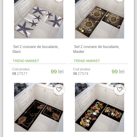
​ Set 2 covoare de bucatarie,
​ Set 2 covoare de bucatarie,
Stars
Master
TREND MARKET
TREND MARKET
Cod produs
Cod produs
99
lei
99
lei
27577
27574