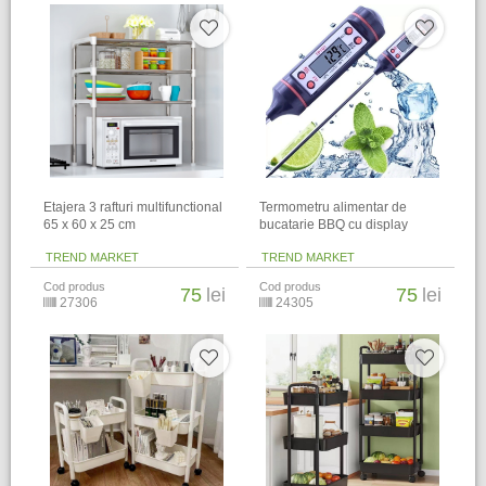
Etajera 3 rafturi multifunctional
Termometru alimentar de
65 x 60 x 25 cm
bucatarie BBQ cu display
TREND MARKET
TREND MARKET
Cod produs
Cod produs
75
lei
75
lei
27306
24305