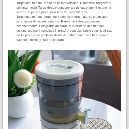
Targetdeal.ro este un site de tip marketplace. Comenzile inregistrate
prin intermediul Targetdeal.ro sunt onorate de catre agentii economici
indicati pe pagina produsului si nu de Targetdeal.ro.
Targetdeal.ro face eforturi permanente pentru a pastra exactitatea
informatiilor din aceasta pagina. Rareori acestea pot contine
neconcordante. Fotografiile au caracter informativ, acestea pot
contine accesorii neincluse in pretul produsului. Unele specificatii sau
pretul produselor pot fi modificate de catre comerciant fara preaviz
sau pot contine greseli de operare.