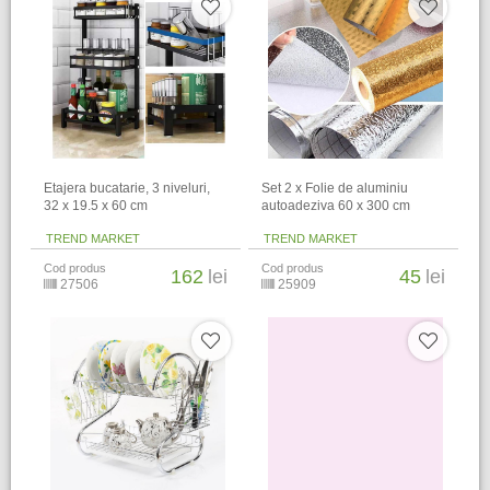
Etajera bucatarie, 3 niveluri,
Set 2 x Folie de aluminiu
32 x 19.5 x 60 cm
autoadeziva 60 x 300 cm
TREND MARKET
TREND MARKET
Cod produs
Cod produs
162
lei
45
lei
27506
25909