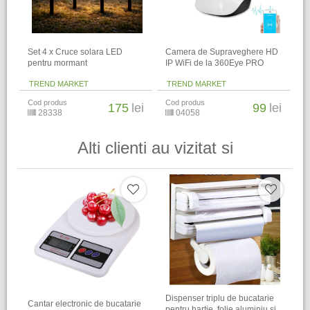
Set 4 x Cruce solara LED
Camera de Supraveghere HD
pentru mormant
IP WiFi de la 360Eye PRO
TREND MARKET
TREND MARKET
Cod produs
Cod produs
175
lei
99
lei
28338
04058
Alti clienti au vizitat si
Dispenser triplu de bucatarie
Cantar electronic de bucatarie
pentru hartie, folie aluminiu si