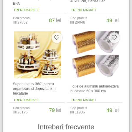
40x60 cm, Coffee Bar
BPA
TREND MARKET
TREND MARKET
Cod produs
Cod produs
87
lei
49
lei
27802
26048
Suport rotativ 360° pentru
Folie de aluminiu autoadeziva
organizare si depozitare in
bucatarie 60 x 300 cm
bucatarie
TREND MARKET
TREND MARKET
Cod produs
Cod produs
79
lei
49
lei
28175
11906
Intrebari frecvente