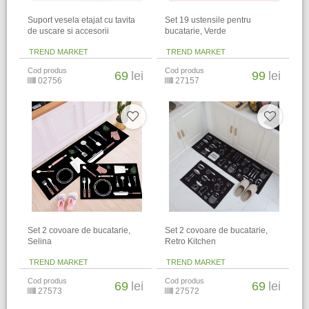
Suport vesela etajat cu tavita
Set 19 ustensile pentru
de uscare si accesorii
bucatarie, Verde
TREND MARKET
TREND MARKET
Cod produs
Cod produs
69
lei
99
lei
02756
27157
​Set 2 covoare de bucatarie,
​Set 2 covoare de bucatarie,
Selina
Retro Kitchen
TREND MARKET
TREND MARKET
Cod produs
Cod produs
69
lei
69
lei
27573
27572