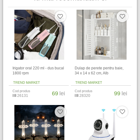
Irigator oral 220 ml - dus bucal
Dulap de perete pentru baie,
1800 rpm
34 x 14 x 62 cm​, Alb
TREND MARKET
TREND MARKET
Cod produs
Cod produs
69
lei
99
lei
26131
28320