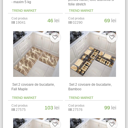
- maxim 5 kg
folie stretch
TREND MARKET
TREND MARKET
Cod produs
Cod produs
46
lei
69
lei
19041
02290
​ Set 2 covoare de bucatarie,
​ Set 2 covoare de bucatarie,
Fall Maple
Bamboo
TREND MARKET
TREND MARKET
Cod produs
Cod produs
103
lei
99
lei
27575
27576