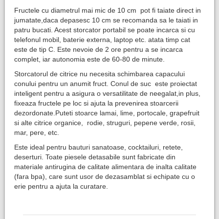
​Fructele cu diametrul mai mic de 10 cm pot fi taiate direct in
jumatate,daca depasesc 10 cm se recomanda sa le taiati in
patru bucati. Acest storcator portabil se poate incarca si cu
telefonul mobil, baterie externa, laptop etc. atata timp cat
este de tip C. Este nevoie de 2 ore pentru a se incarca
complet, iar autonomia este de 60-80 de minute.
Storcatorul de citrice nu necesita schimbarea capacului
conului pentru un anumit fruct. Conul de suc este proiectat
inteligent pentru a asigura o versatilitate de neegalat,in plus,
fixeaza fructele pe loc si ajuta la prevenirea stoarcerii
dezordonate.Puteti stoarce lamai, lime, portocale, grapefruit
si alte citrice organice, rodie, struguri, pepene verde, rosii,
mar, pere, etc.
Este ideal pentru bauturi sanatoase, cocktailuri, retete,
deserturi. Toate piesele detasabile sunt fabricate din
materiale antirugina de calitate alimentara de inalta calitate
(fara bpa), care sunt usor de dezasamblat si echipate cu o
erie pentru a ajuta la curatare.