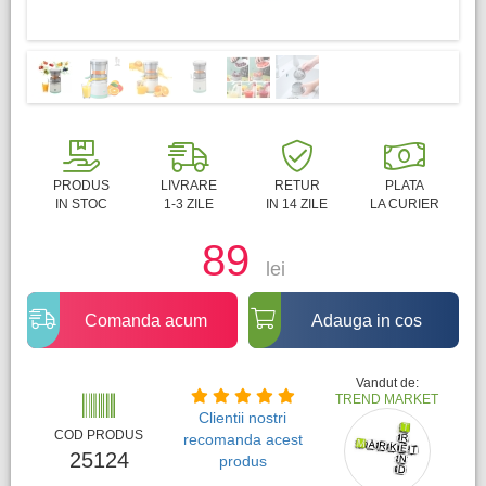
PRODUS
LIVRARE
RETUR
PLATA
IN STOC
1-3 ZILE
IN 14 ZILE
LA CURIER
89
lei
Comanda acum
Adauga in cos
Vandut de:
TREND MARKET
Clientii nostri
COD PRODUS
recomanda acest
25124
produs