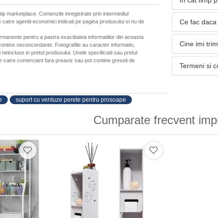
In cat timp 
 tip marketplace. Comenzile inregistrate prin intermediul
Ce fac daca 
 catre agentii economici indicati pe pagina produsului si nu de
ermanente pentru a pastra exactitatea informatiilor din aceasta
Cine imi tri
ontine neconcordante. Fotografiile au caracter informativ,
neincluse in pretul produsului. Unele specificatii sau pretul
de catre comerciant fara preaviz sau pot contine greseli de
Termeni si c
e
suport cu ventuze perete pentru prosoape
Cumparate frecvent imp