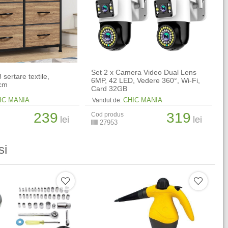
Set 2 x Camera Video Dual Lens
sertare textile,
6MP, 42 LED, Vedere 360°, Wi-Fi,
 cm
Card 32GB
IC MANIA
CHIC MANIA
Vandut de:
239
319
Cod produs
lei
lei
27953
si