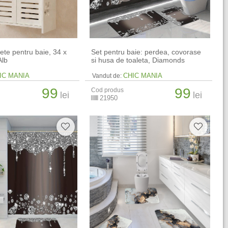
ete pentru baie, 34 x
Set pentru baie: perdea, covorase
Alb
si husa de toaleta, Diamonds
IC MANIA
CHIC MANIA
Vandut de:
99
99
Cod produs
lei
lei
21950