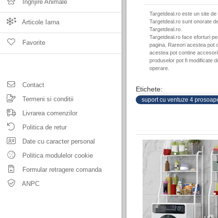
Ingrijire Animale
Targetdeal.ro este un site de
Articole Iarna
Targetdeal.ro sunt onorate de
Targetdeal.ro.
Targetdeal.ro face eforturi p
Favorite
pagina. Rareori acestea pot c
acestea pot contine accesorii 
produselor pot fi modificate 
operare.
Contact
Etichete:
Termeni si conditii
suport cu ventuze 4 prosoap
Livrarea comenzilor
Politica de retur
Date cu caracter personal
Politica modulelor cookie
Formular retragere comanda
ANPC