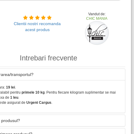
Vandut de:
CHIC MANIA
Clientii nostri recomanda
acest produs
Intrebari frecvente
vrarea/transportul?
ara:
19 lei
.
valabil pentru
primele 10 kg
. Pentru fiecare kilogram suplimentar se mai
axa de
1 leu
.
este asigurat de
Urgent Cargus
.
 produsul?