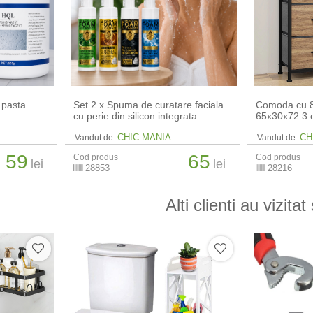
 pasta
Set 2 x Spuma de curatare faciala
Comoda cu 8 
cu perie din silicon integrata
65x30x72.3
CHIC MANIA
CH
Vandut de:
Vandut de:
59
65
Cod produs
Cod produs
lei
lei
28853
28216
Alti clienti au vizitat 