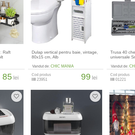
: Raft
Dulap vertical pentru baie, vintage,
Trusa 40 che
lt
80x15 cm, Alb
universale S
CHIC MANIA
CH
Vandut de:
Vandut de:
85
99
Cod produs
Cod produs
lei
lei
23951
01221