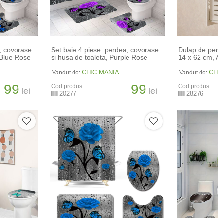
a, covorase
Set baie 4 piese: perdea, covorase
Dulap de per
 Blue Rose
si husa de toaleta, Purple Rose
14 x 62 cm​, 
CHIC MANIA
CH
Vandut de:
Vandut de:
99
99
Cod produs
Cod produs
lei
lei
20277
28276