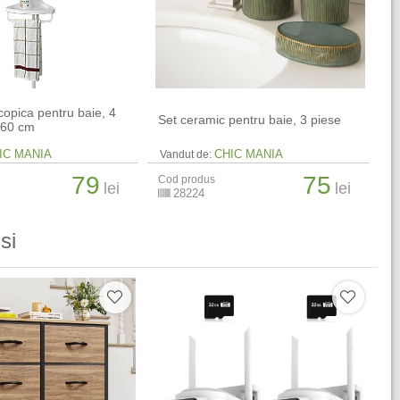
copica pentru baie, 4
Set ceramic pentru baie, 3 piese
-260 cm
IC MANIA
CHIC MANIA
Vandut de:
79
75
Cod produs
lei
lei
28224
si