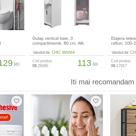
Dulap vertical baie, 3
Etajera teles
t
compartimente, 80 cm, Alb
rafturi, 100
CHIC MANIA
CH
Vandut de:
Vandut de:
129
113
Cod produs
Cod produs
lei
lei
26585
17917
Iti mai recomandam 