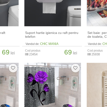
raft
Suport hartie igienica cu raft pentru
Set baie: pe
telefon
de toaleta, 
CHIC MANIA
CH
Vandut de:
Vandut de:
69
69
Cod produs
Cod produs
lei
lei
23454
25938