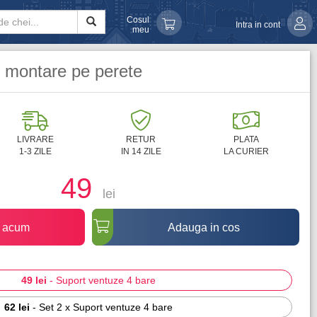
Cosul
Intra in cont
meu
, montare pe perete
LIVRARE
RETUR
PLATA
1-3 ZILE
IN 14 ZILE
LA CURIER
49
lei
 acum
Adauga in cos
49 lei
-
Suport ventuze 4 bare
62 lei
-
Set 2 x Suport ventuze 4 bare