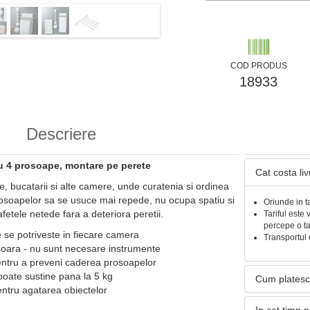
COD PRODUS
18933
Descriere
u 4 prosoape, montare pe perete
Cat costa li
e, bucatarii si alte camere, unde curatenia si ordinea
prosoapelor sa se usuce mai repede, nu ocupa spatiu si
Oriunde in t
afetele netede fara a deteriora peretii.
Tariful este 
percepe o t
 se potriveste in fiecare camera
Transportul 
soara - nu sunt necesare instrumente
ntru a preveni caderea prosoapelor
poate sustine pana la 5 kg
Cum platesc
pentru agatarea obiectelor