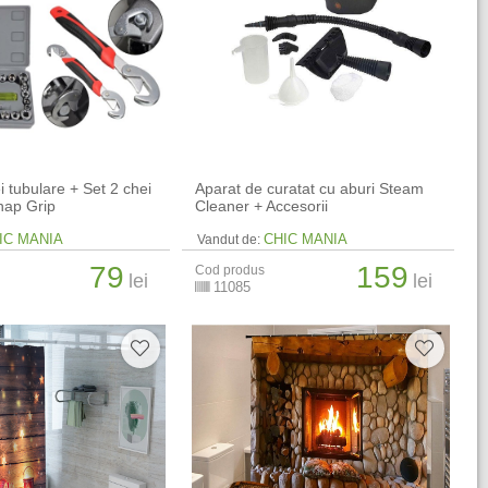
i tubulare + Set 2 chei
Aparat de curatat cu aburi Steam
nap Grip
Cleaner + Accesorii
IC MANIA
CHIC MANIA
Vandut de:
79
159
Cod produs
lei
lei
11085