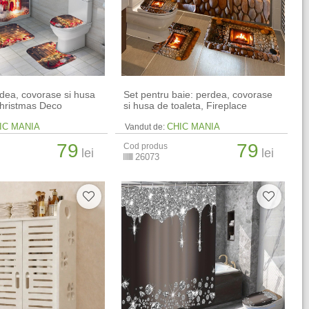
rdea, covorase si husa
Set pentru baie: perdea, covorase
Christmas Deco
si husa de toaleta, Fireplace
IC MANIA
CHIC MANIA
Vandut de:
79
79
Cod produs
lei
lei
26073