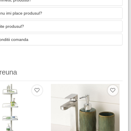
primesc produsul?
nu imi place produsul?
mite produsul?
onditii comanda
reuna