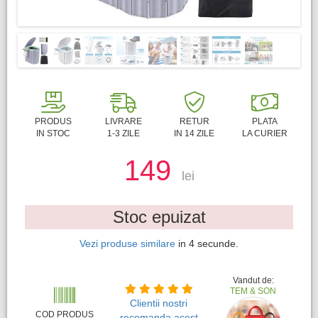
PRODUS
LIVRARE
RETUR
PLATA
IN STOC
1-3 ZILE
IN 14 ZILE
LA CURIER
149
lei
Stoc epuizat
Vezi produse similare
in
3
secunde.
Vandut de:
TEM & SON
Clientii nostri
COD PRODUS
recomanda acest