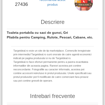
27436
produs
Descriere
Toaleta portabila cu saci de gunoi, Gri
Pliabila pentru Camping, Rulote, Pescari, Cabane, etc.
Targetdeal.ro este un site de tip marketplace. Comenzile inregistrate
prin intermediul Targetdeal.ro sunt onorate de catre agentii economici
indicati pe pagina produsului si nu de Targetdeal.ro.
Targetdeal.ro face eforturi permanente pentru a pastra exactitatea
informatiilor din aceasta pagina. Rareori acestea pot contine
neconcordante. Fotografiile au caracter informativ, acestea pot
contine accesorii neincluse in pretul produsului. Unele specificatii sau
pretul produselor pot fi modificate de catre comerciant fara preaviz
sau pot contine greseli de operare.
Intrebari frecvente