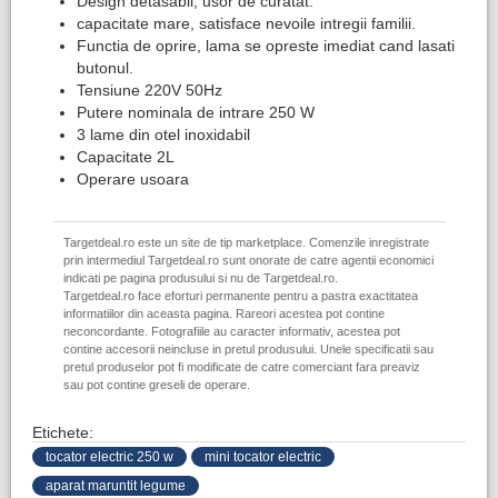
Design detasabil, usor de curatat.
capacitate mare, satisface nevoile intregii familii.
Functia de oprire, lama se opreste imediat cand lasati
butonul.
Tensiune 220V 50Hz
Putere nominala de intrare 250 W
3 lame din otel inoxidabil
Capacitate 2L
Operare usoara
Targetdeal.ro este un site de tip marketplace. Comenzile inregistrate
prin intermediul Targetdeal.ro sunt onorate de catre agentii economici
indicati pe pagina produsului si nu de Targetdeal.ro.
Targetdeal.ro face eforturi permanente pentru a pastra exactitatea
informatiilor din aceasta pagina. Rareori acestea pot contine
neconcordante. Fotografiile au caracter informativ, acestea pot
contine accesorii neincluse in pretul produsului. Unele specificatii sau
pretul produselor pot fi modificate de catre comerciant fara preaviz
sau pot contine greseli de operare.
Etichete:
tocator electric 250 w
mini tocator electric
aparat maruntit legume