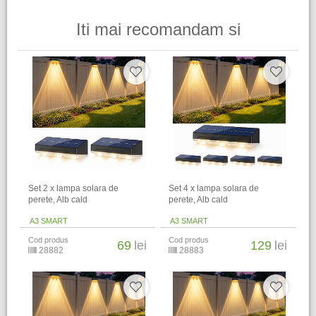
Iti mai recomandam si
Set 2 x lampa solara de
Set 4 x lampa solara de
perete, Alb cald
perete, Alb cald
A3 SMART
A3 SMART
Cod produs
Cod produs
69
lei
129
lei
28882
28883