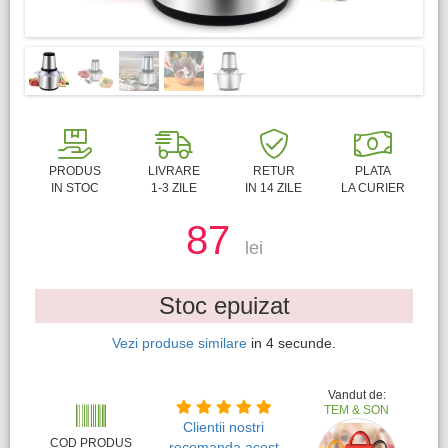
PRODUS
LIVRARE
RETUR
PLATA
IN STOC
1-3 ZILE
IN 14 ZILE
LA CURIER
87
lei
Stoc epuizat
Vezi produse similare
in
4
secunde.
Vandut de:
TEM & SON
Clientii nostri
COD PRODUS
recomanda acest