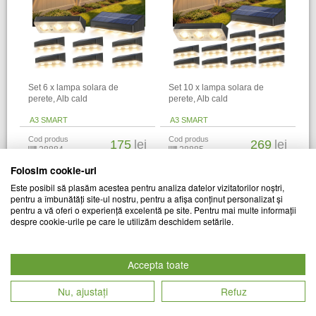
Set 6 x lampa solara de
Set 10 x lampa solara de
perete, Alb cald
perete, Alb cald
A3 SMART
A3 SMART
Cod produs
Cod produs
175
lei
269
lei
28884
28885
Folosim cookie-uri
Alti clienti au vizitat si
Este posibil să plasăm acestea pentru analiza datelor vizitatorilor noștri,
pentru a îmbunătăți site-ul nostru, pentru a afișa conținut personalizat și
pentru a vă oferi o experiență excelentă pe site. Pentru mai multe informații
despre cookie-urile pe care le utilizăm deschidem setările.
Accepta toate
Nu, ajustați
Refuz