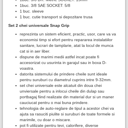
1buc. 3/8 SAE SOCKET: 5/8
1 buc. sleeve
1 buc. cutie transport si depozitare trusa
Set 2 chei universale Snap Grip
reprezinta un sistem eficient, practic, usor, care va va
economisi timp si efort pentru repararea instalatiilor
sanitare, lucrari de tamplarie, atat la locul de munca
cat si in aer liber.
dispune de marimi medii astfel incat poate fi
accesorizat cu usurinta in garajul sau in boxa D-
voastra.
datorita sistemului de prindere cheile sunt ideale
pentru suruburi cu diametrul cuprins intre 9-32mm.
set chei universale este alcatuit din doua chei
unviersale pentru a inlocui cheile din dulap sau
portbagaj fiind realizate din material dur si un maner
cauciucat pentru o mai buna prindere.
tehnologia de auto-reglare de tipul a acestor chei va
ajuta sa rasuciti piulite si suruburi de toate formele si
marimile, cu doar o miscare.
pot fi utilizate pentru tevi, calorifere, diverse