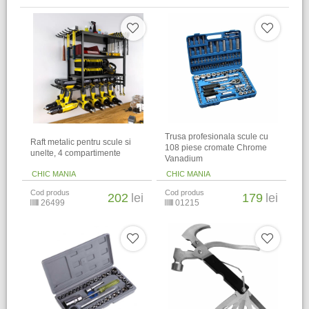
Trusa profesionala scule cu
Raft metalic pentru scule si
108 piese cromate Chrome
unelte, 4 compartimente
Vanadium
CHIC MANIA
CHIC MANIA
Cod produs
Cod produs
202
lei
179
lei
26499
01215