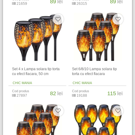
89
lei
89
lei
21659
26315
Set 4 x Lampa solara tip torta
Set 6/8/10 Lampa solara tip
cu efect flacara, 50 cm
torta cu efect flacara
CHIC MANIA
CHIC MANIA
Cod produs
Cod produs
82
lei
115
lei
27897
19188