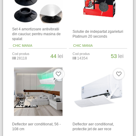
Set 4 amortizoare antivibratii
Solutie de indepartat zgarieturi
din cauciuc pentru masina de
Platinum 20 seconds
spalat
CHIC MANIA
CHIC MANIA
Cod produs
Cod produs
44
lei
53
lei
28118
14354
Deflector aer conditionat, 56 -
Deflector aer conditionat,
108 cm
protectie jet de aer rece