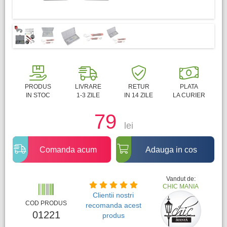
PRODUS
LIVRARE
RETUR
PLATA
IN STOC
1-3 ZILE
IN 14 ZILE
LA CURIER
79
lei
Comanda acum
Adauga in cos
Vandut de:
CHIC MANIA
Clientii nostri
COD PRODUS
recomanda acest
01221
produs