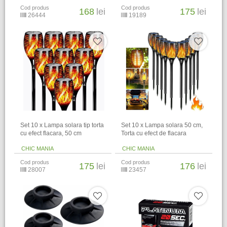
Cod produs
Cod produs
168
lei
175
lei
26444
19189
Set 10 x Lampa solara tip torta
Set 10 x Lampa solara 50 cm,
cu efect flacara, 50 cm
Torta cu efect de flacara
CHIC MANIA
CHIC MANIA
Cod produs
Cod produs
175
lei
176
lei
28007
23457