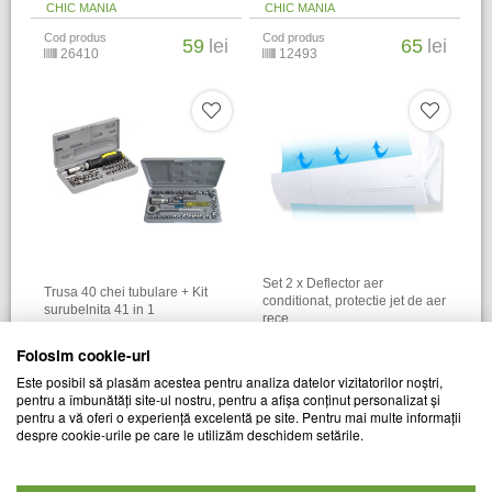
CHIC MANIA
CHIC MANIA
Cod produs
Cod produs
59
lei
65
lei
26410
12493
Set 2 x Deflector aer
Trusa 40 chei tubulare + Kit
conditionat, protectie jet de aer
surubelnita 41 in 1
rece
CHIC MANIA
CHIC MANIA
Folosim cookie-uri
Cod produs
Cod produs
80
lei
107
lei
Este posibil să plasăm acestea pentru analiza datelor vizitatorilor noștri,
03077
28436
pentru a îmbunătăți site-ul nostru, pentru a afișa conținut personalizat și
pentru a vă oferi o experiență excelentă pe site. Pentru mai multe informații
despre cookie-urile pe care le utilizăm deschidem setările.