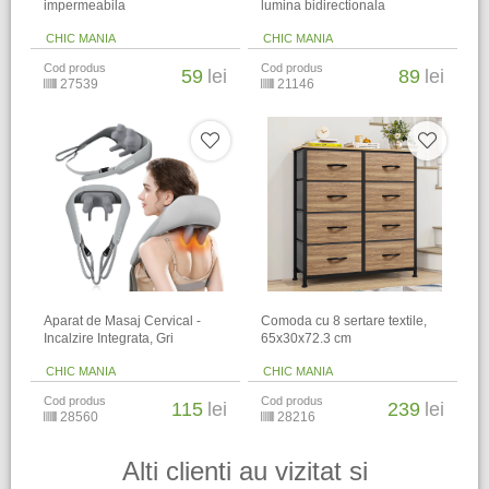
impermeabila
lumina bidirectionala
CHIC MANIA
CHIC MANIA
Cod produs
Cod produs
59
lei
89
lei
27539
21146
Aparat de Masaj Cervical -
Comoda cu 8 sertare textile,
Incalzire Integrata, Gri
65x30x72.3 cm
CHIC MANIA
CHIC MANIA
Cod produs
Cod produs
115
lei
239
lei
28560
28216
Alti clienti au vizitat si