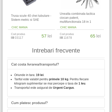
Unealta combinata tactica
Trusa scule 40 chei tubulare -
ciocan patent,
Sistem metric si SAE
multifunctionala 18 in 1
CHIC MANIA
CHIC MANIA
Cod produs
Cod produs
57
lei
65
lei
03117
11678
Intrebari frecvente
Cat costa livrarea/transportul?
Oriunde in tara:
19 lei
.
Tariful este valabil pentru
primele 10 kg
. Pentru fiecare
kilogram suplimentar se mai percepe o taxa de
1 leu
.
Transportul este asigurat de
Urgent Cargus
.
Cum platesc produsul?