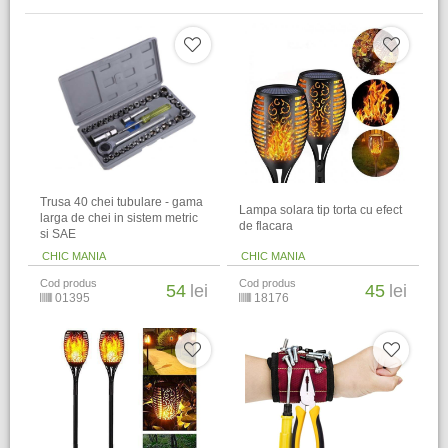
Trusa 40 chei tubulare - gama
Lampa solara tip torta cu efect
larga de chei in sistem metric
de flacara
si SAE
CHIC MANIA
CHIC MANIA
Cod produs
Cod produs
54
lei
45
lei
01395
18176