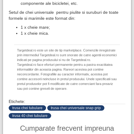
componente ale bicicletei, etc.
Setul de chei universale pentru piulite si suruburi de toate
formele si marimile este format din:
1 x cheie mare;
1 x cheie mica.
Targetdeal.ro este un site de tip marketplace. Comenzile inregistrate
prin intermediul Targetdeal.ro sunt onorate de catre agentii economici
indicati pe pagina produsului si nu de Targetdeal.ro.
Targetdeal.ro face eforturi permanente pentru a pastra exactitatea
informatiilor din aceasta pagina. Rareori acestea pot contine
neconcordante. Fotografiile au caracter informativ, acestea pot
contine accesorii neincluse in pretul produsului. Unele specificatii sau
pretul produselor pot fi modificate de catre comerciant fara preaviz
sau pot contine greseli de operare.
Etichete:
trusa chei tubulare
trusa chei universale snap grip
trusa 40 chei tubulare
Cumparate frecvent impreuna