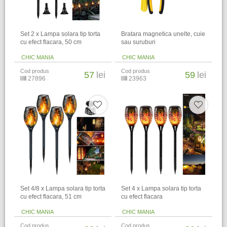
Set 2 x Lampa solara tip torta
Bratara magnetica unelte, cuie
cu efect flacara, 50 cm
sau suruburi
CHIC MANIA
CHIC MANIA
Cod produs
Cod produs
57
lei
59
lei
27896
23963
Set 4/8 x Lampa solara tip torta
Set 4 x Lampa solara tip torta
cu efect flacara, 51 cm
cu efect flacara
CHIC MANIA
CHIC MANIA
Cod produs
Cod produs