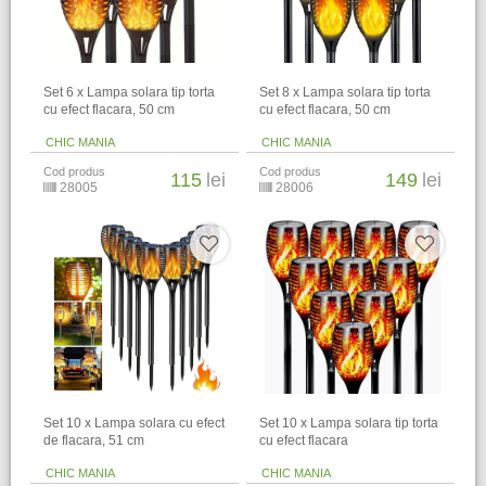
Set 6 x Lampa solara tip torta
Set 8 x Lampa solara tip torta
cu efect flacara, 50 cm
cu efect flacara, 50 cm
CHIC MANIA
CHIC MANIA
Cod produs
Cod produs
115
lei
149
lei
28005
28006
Set 10 x Lampa solara cu efect
Set 10 x Lampa solara tip torta
de flacara, 51 cm
cu efect flacara
CHIC MANIA
CHIC MANIA