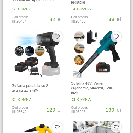
rezervor incorporat 360 ml
reglabile
CHIC MANIA
CHIC MANIA
Cod produs
Cod produs
82
lei
89
lei
26434
28430
Suflanta 48V, Maner
Suflanta portabila cu 2
ergonomic, Albastru, 1200
acumulatori 48V
mAh
CHIC MANIA
CHIC MANIA
Cod produs
Cod produs
129
lei
139
lei
26543
26396