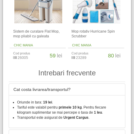
Sistem de curatare Flat Mop,
Mop rotativ Hurricane Spin
mop pliabil cu galeata
Scrubber
CHIC MANIA
CHIC MANIA
Cod produs
Cod produs
59
lei
80
lei
26005
23289
Intrebari frecvente
Cat costa livrarea/transportul?
Oriunde in tara:
19 lei
.
Tariful este valabil pentru
primele 10 kg
. Pentru fiecare
kilogram suplimentar se mai percepe o taxa de
1 leu
.
Transportul este asigurat de
Urgent Cargus
.