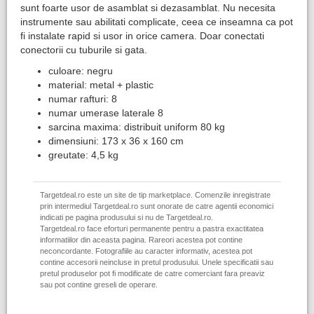
sunt foarte usor de asamblat si dezasamblat. Nu necesita
instrumente sau abilitati complicate, ceea ce inseamna ca pot
fi instalate rapid si usor in orice camera. Doar conectati
conectorii cu tuburile si gata.
culoare: negru
material: metal + plastic
numar rafturi: 8
numar umerase laterale 8
sarcina maxima: distribuit uniform 80 kg
dimensiuni: 173 x 36 x 160 cm
greutate: 4,5 kg
Targetdeal.ro este un site de tip marketplace. Comenzile inregistrate
prin intermediul Targetdeal.ro sunt onorate de catre agentii economici
indicati pe pagina produsului si nu de Targetdeal.ro.
Targetdeal.ro face eforturi permanente pentru a pastra exactitatea
informatiilor din aceasta pagina. Rareori acestea pot contine
neconcordante. Fotografiile au caracter informativ, acestea pot
contine accesorii neincluse in pretul produsului. Unele specificatii sau
pretul produselor pot fi modificate de catre comerciant fara preaviz
sau pot contine greseli de operare.