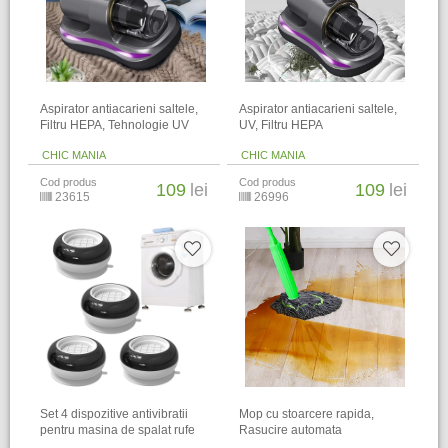
Aspirator antiacarieni saltele,
Aspirator antiacarieni saltele,
Filtru HEPA, Tehnologie UV
UV, Filtru HEPA
CHIC MANIA
CHIC MANIA
Cod produs
Cod produs
109
lei
109
lei
23615
26996
Set 4 dispozitive antivibratii
Mop cu stoarcere rapida,
pentru masina de spalat rufe
Rasucire automata