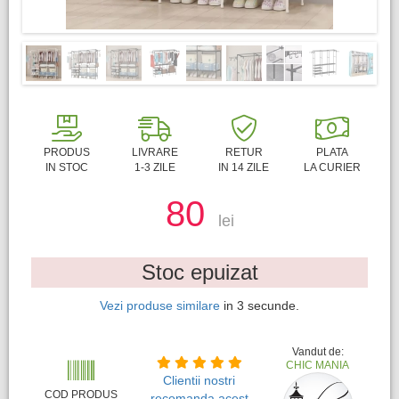
PRODUS
LIVRARE
RETUR
PLATA
IN STOC
1-3 ZILE
IN 14 ZILE
LA CURIER
80
lei
Stoc epuizat
Vezi produse similare
in
2
secunde.
Vandut de:
CHIC MANIA
Clientii nostri
COD PRODUS
recomanda acest