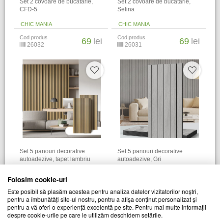
​Set 2 covoare de bucatarie,
​Set 2 covoare de bucatarie,
CFD-5
Selina
CHIC MANIA
CHIC MANIA
Cod produs
Cod produs
69
lei
69
lei
26032
26031
Set 5 panouri decorative
Set 5 panouri decorative
autoadezive, tapet lambriu
autoadezive, Gri
CHIC MANIA
CHIC MANIA
Folosim cookie-uri
Cod produs
Cod produs
79
lei
79
lei
Este posibil să plasăm acestea pentru analiza datelor vizitatorilor noștri,
26877
28127
pentru a îmbunătăți site-ul nostru, pentru a afișa conținut personalizat și
pentru a vă oferi o experiență excelentă pe site. Pentru mai multe informații
despre cookie-urile pe care le utilizăm deschidem setările.