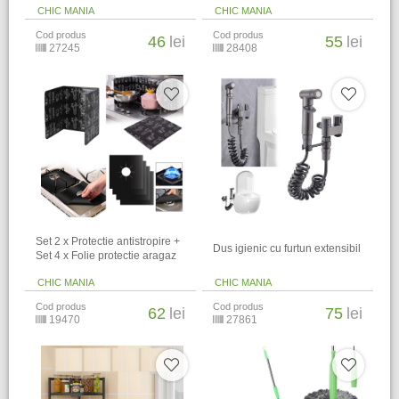
CHIC MANIA
CHIC MANIA
Cod produs
Cod produs
46
lei
55
lei
27245
28408
Set 2 x Protectie antistropire +
Dus igienic cu furtun extensibil
Set 4 x Folie protectie aragaz
CHIC MANIA
CHIC MANIA
Cod produs
Cod produs
62
lei
75
lei
19470
27861