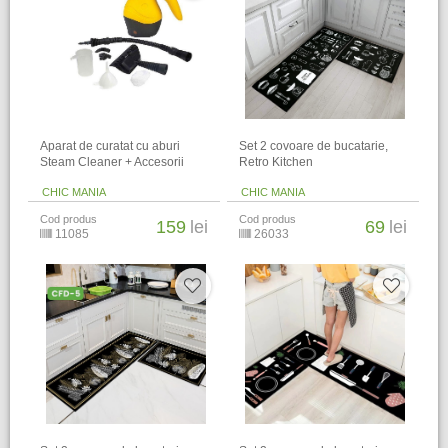
Aparat de curatat cu aburi
​Set 2 covoare de bucatarie,
Steam Cleaner + Accesorii
Retro Kitchen
CHIC MANIA
CHIC MANIA
Cod produs
Cod produs
159
lei
69
lei
11085
26033